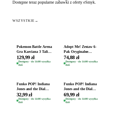
Dostępne teraz popularne zabawki z oferty eSmyk.
WSZYSTKIE
→
Dodaj do koszyka
Dodaj do koszyka
Pokemon Battle Arena
Adopt Me! Zestaw 6-
Gra Karciana 3 Talie
Pak Oryginalne
Oryginal
Figurki Roblox
129,99 zł
74,88 zł
Zwierzęta Tropical
Dostępny · do 14:00 wysyłka
Dostępny · do 14:00 wysyłka
dziś
dziś
Time
Dodaj do koszyka
Dodaj do koszyka
Funko POP! Indiana
Funko POP! Indiana
Jones and the Dial
Jones and the Dial
Destiny Bobble-Head
Destiny Bobble-Head
32,99 zł
69,99 zł
Helena Shaw 1386
Teddy Kumar 1388
Dostępny · do 14:00 wysyłka
Dostępny · do 14:00 wysyłka
dziś
dziś
Dodaj do koszyka
Dodaj do koszyka