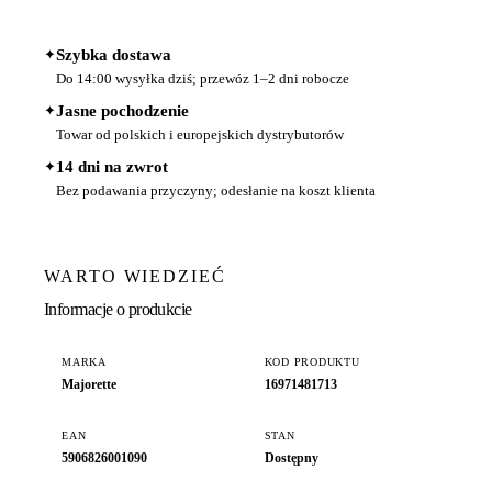
✦
Szybka dostawa
Do 14:00 wysyłka dziś; przewóz 1–2 dni robocze
✦
Jasne pochodzenie
Towar od polskich i europejskich dystrybutorów
✦
14 dni na zwrot
Bez podawania przyczyny; odesłanie na koszt klienta
WARTO WIEDZIEĆ
Informacje o produkcie
MARKA
KOD PRODUKTU
Majorette
16971481713
EAN
STAN
5906826001090
Dostępny