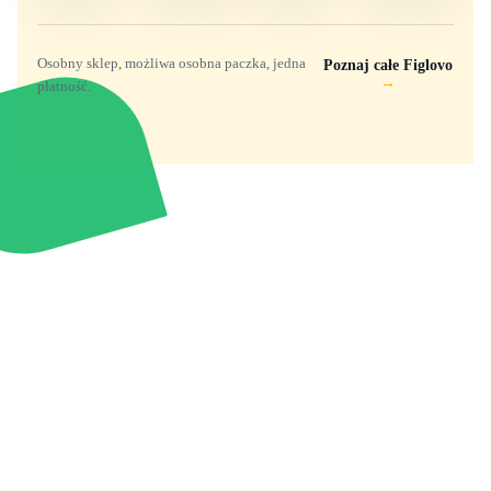
Osobny sklep, możliwa osobna paczka, jedna
Poznaj całe Figlovo
→
płatność.
Zabawki, figurki i kolekcjonerskie hity z
e
smyk
ulubionych światów. Jeden sklep, przejrzyste
zasady dostawy i produkty od polskich oraz
europejskich dystrybutorów.
Popularne marki
Pomoc
Zakupy
Funko Marvel
Kontakt
Mój koszyk