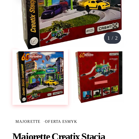
1
/
2
MAJORETTE
·
OFERTA ESMYK
Majorette Creatix Stacja