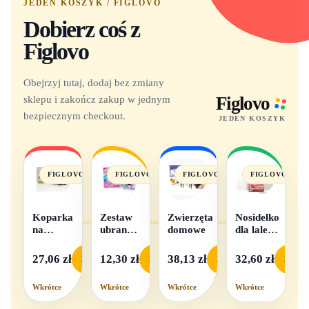
JEDEN KOSZYK / FIGLOVO
Dobierz coś z
Figlovo
Obejrzyj tutaj, dodaj bez zmiany
sklepu i zakończ zakup w jednym
Figlovo
bezpiecznym checkout.
JEDEN KOSZYK
FIGLOVO
FIGLOVO
FIGLOVO
FIGLOVO
Koparka
Zestaw
Zwierzęta
Nosidełko
na
ubranek
domowe
dla lalek
baterie
dla lalek
w
- 1
pudełku
27,06 zł
12,30 zł
38,13 zł
32,60 zł
Podgląd
Podgląd
Podgląd
Podgl
komplet,
mix
Wkrótce
Wkrótce
Wkrótce
Wkrótce
wzorów