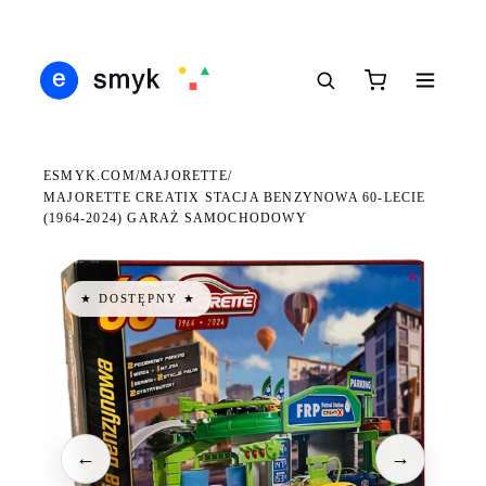
DARMOWA DOSTAWA OD 199 ZŁ
POLSCY I EUROPEJSCY DYSTRYBUTORZY
14 
●
●
●
ESMYK.COM
MAJORETTE
/
/
MAJORETTE CREATIX STACJA BENZYNOWA 60-LECIE
(1964-2024) GARAŻ SAMOCHODOWY
★ DOSTĘPNY ★
←
→