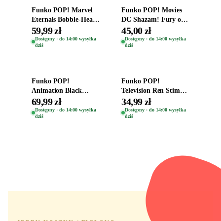
Funko POP! Marvel
Funko POP! Movies
Eternals Bobble-Head
DC Shazam! Fury of
Oryginalna Figurka
the Gods Vinyl Figure
59,99 zł
45,00 zł
Kro 737
Eugene 1281
Dostępny · do 14:00 wysyłka
Dostępny · do 14:00 wysyłka
dziś
dziś
Dodaj do koszyka
Dodaj do koszyka
Funko POP!
Funko POP!
Animation Black
Television Ren Stimpy
Clover Vinyl Figure
Space Madness Ren
69,99 zł
34,99 zł
Oryginalna Figurka
(Special Edition) 1532
Dostępny · do 14:00 wysyłka
Dostępny · do 14:00 wysyłka
dziś
dziś
Yuno 1101