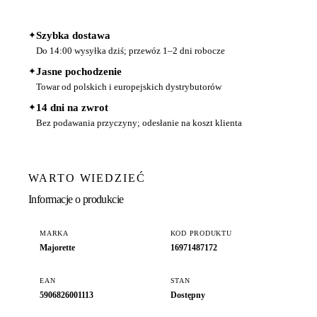
✦
Szybka dostawa
Do 14:00 wysyłka dziś; przewóz 1–2 dni robocze
✦
Jasne pochodzenie
Towar od polskich i europejskich dystrybutorów
✦
14 dni na zwrot
Bez podawania przyczyny; odesłanie na koszt klienta
WARTO WIEDZIEĆ
Informacje o produkcie
MARKA
KOD PRODUKTU
Majorette
16971487172
EAN
STAN
5906826001113
Dostępny