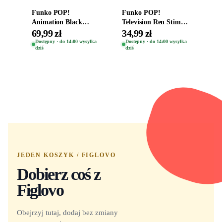
Funko POP!
Funko POP!
Animation Black
Television Ren Stimpy
Clover Vinyl Figure
Space Madness Ren
69,99 zł
34,99 zł
Oryginalna Figurka
(Special Edition) 1532
Dostępny · do 14:00 wysyłka
Dostępny · do 14:00 wysyłka
dziś
dziś
Yuno 1101
JEDEN KOSZYK / FIGLOVO
Dobierz coś z
Figlovo
Obejrzyj tutaj, dodaj bez zmiany