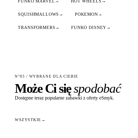
FUNKO MARVEL
→
HOT WHEELS
→
SQUISHMALLOWS
→
POKEMON
→
TRANSFORMERS
→
FUNKO DISNEY
→
N°05 / WYBRANE DLA CIEBIE
Może Ci się
spodobać
Dostępne teraz popularne zabawki z oferty eSmyk.
WSZYSTKIE
→
Dodaj do koszyka
Dodaj do koszyka