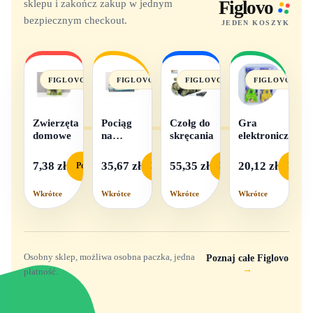
sklepu i zakończ zakup w jednym
Figlovo
bezpiecznym checkout.
JEDEN KOSZYK
FIGLOVO
FIGLOVO
FIGLOVO
FIGLOVO
Zwierzęta
Pociąg
Czołg do
Gra
domowe
na
skręcania
elektroniczna
baterie
światło i
7,38 zł
35,67 zł
55,35 zł
20,12 zł
Podgląd
Podgląd
Podgląd
Podgl
dźwięk
Wkrótce
Wkrótce
Wkrótce
Wkrótce
Osobny sklep, możliwa osobna paczka, jedna
Poznaj całe Figlovo
→
płatność.