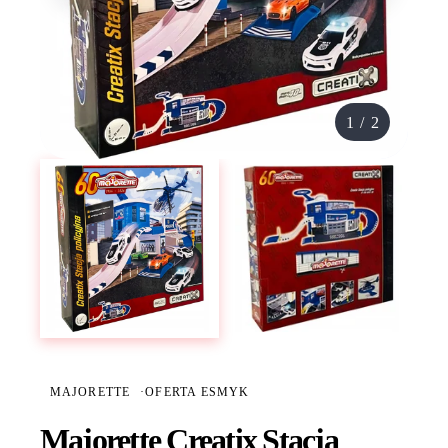
1
/
2
MAJORETTE
·
OFERTA ESMYK
Majorette Creatix Stacja