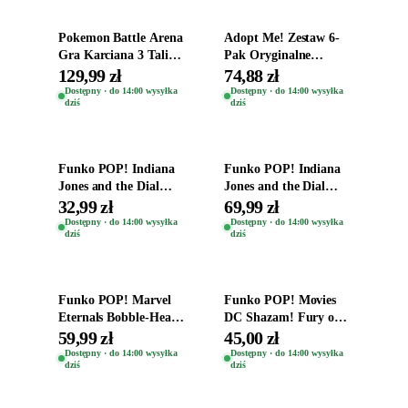
Pokemon Battle Arena
Adopt Me! Zestaw 6-
Gra Karciana 3 Talie
Pak Oryginalne
Oryginal
Figurki Roblox
129,99 zł
74,88 zł
Zwierzęta Tropical
Dostępny · do 14:00 wysyłka
Dostępny · do 14:00 wysyłka
dziś
dziś
Time
Dodaj do koszyka
Dodaj do koszyka
Funko POP! Indiana
Funko POP! Indiana
Jones and the Dial
Jones and the Dial
Destiny Bobble-Head
Destiny Bobble-Head
32,99 zł
69,99 zł
Helena Shaw 1386
Teddy Kumar 1388
Dostępny · do 14:00 wysyłka
Dostępny · do 14:00 wysyłka
dziś
dziś
Dodaj do koszyka
Dodaj do koszyka
Funko POP! Marvel
Funko POP! Movies
Eternals Bobble-Head
DC Shazam! Fury of
Oryginalna Figurka
the Gods Vinyl Figure
59,99 zł
45,00 zł
Kro 737
Eugene 1281
Dostępny · do 14:00 wysyłka
Dostępny · do 14:00 wysyłka
dziś
dziś
Dodaj do koszyka
Dodaj do koszyka