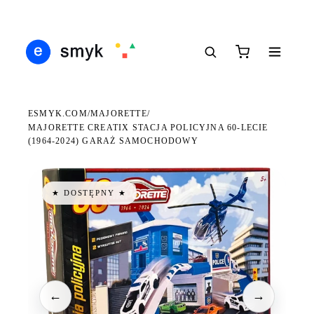
DARMOWA DOSTAWA OD 199 ZŁ
POLSCY I EUROPEJSCY DYSTRYBUTORZY
14 
●
●
●
ESMYK.COM
MAJORETTE
/
/
MAJORETTE CREATIX STACJA POLICYJNA 60-LECIE
(1964-2024) GARAŻ SAMOCHODOWY
★ DOSTĘPNY ★
←
→