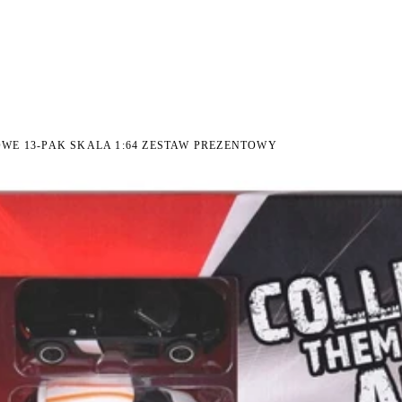
I NA ZWROT
ZAMÓW DO 14:00 — WYSYŁKA DZIŚ
DARMOWA DOSTAWA OD 199 
●
●
E 13-PAK SKALA 1:64 ZESTAW PREZENTOWY