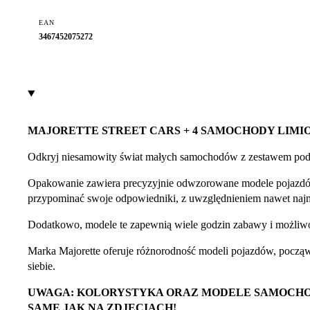
EAN
3467452075272
MAJORETTE
STREET CARS + 4 SAMOCHODY LIM
Odkryj niesamowity świat małych samochodów z zestawem podar
Opakowanie zawiera precyzyjnie odwzorowane modele pojazdów w 
przypominać swoje odpowiedniki, z uwzględnieniem nawet naj
Dodatkowo, modele te zapewnią wiele godzin zabawy i możliwo
Marka Majorette oferuje różnorodność modeli pojazdów, począwsz
siebie.
UWAGA: KOLORYSTYKA ORAZ MODELE SAMOCHOD
SAME JAK NA ZDJĘCIACH!