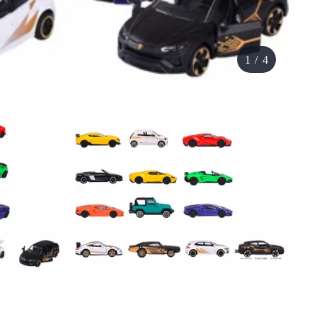
1
/
4