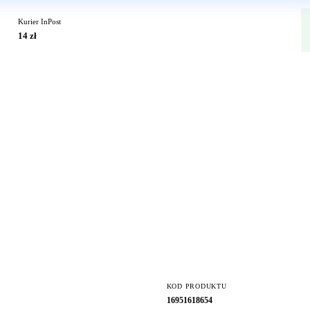
Kurier InPost
14 zł
KOD PRODUKTU
16951618654