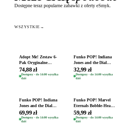
Dostępne teraz popularne zabawki z oferty eSmyk.
WSZYSTKIE
→
Dodaj do koszyka
Dodaj do koszyka
Adopt Me! Zestaw 6-
Funko POP! Indiana
Pak Oryginalne
Jones and the Dial
Figurki Roblox
Destiny Bobble-Head
74,88 zł
32,99 zł
Zwierzęta Tropical
Helena Shaw 1386
Dostępny · do 14:00 wysyłka
Dostępny · do 14:00 wysyłka
dziś
dziś
Time
Dodaj do koszyka
Dodaj do koszyka
Funko POP! Indiana
Funko POP! Marvel
Jones and the Dial
Eternals Bobble-Head
Destiny Bobble-Head
Oryginalna Figurka
69,99 zł
59,99 zł
Teddy Kumar 1388
Kro 737
Dostępny · do 14:00 wysyłka
Dostępny · do 14:00 wysyłka
dziś
dziś
Dodaj do koszyka
Dodaj do koszyka