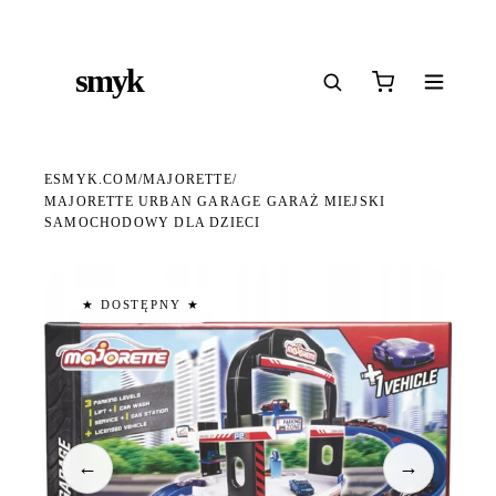
Ś
DARMOWA DOSTAWA OD 199 ZŁ
POLSCY I EUROPEJSCY DYSTRYBUTORZY
14
●
●
●
smyk
e
ESMYK.COM
MAJORETTE
/
/
MAJORETTE URBAN GARAGE GARAŻ MIEJSKI
SAMOCHODOWY DLA DZIECI
★ DOSTĘPNY ★
←
→