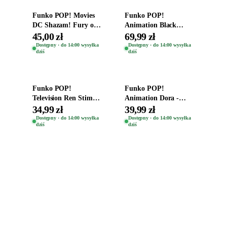
Funko POP! Movies
Funko POP!
DC Shazam! Fury of
Animation Black
the Gods Vinyl Figure
Clover Vinyl Figure
45,00 zł
69,99 zł
Eugene 1281
Oryginalna Figurka
Dostępny · do 14:00 wysyłka
Dostępny · do 14:00 wysyłka
dziś
dziś
Yuno 1101
Dodaj do koszyka
Dodaj do koszyka
Funko POP!
Funko POP!
Television Ren Stimpy
Animation Dora -
Space Madness Ren
Vinyl Figure
34,99 zł
39,99 zł
(Special Edition) 1532
Oryginalna Figurka
Dostępny · do 14:00 wysyłka
Dostępny · do 14:00 wysyłka
dziś
dziś
Dora 2003
Zabawki, figurki i kolekcjonerskie hity z
ulubionych światów. Jeden sklep, przejrzyste