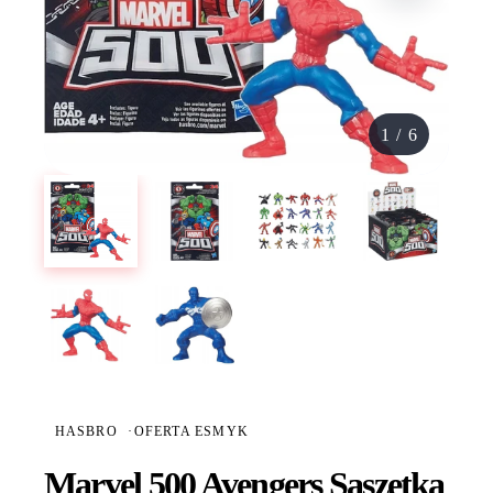
1
/
6
HASBRO
·
OFERTA ESMYK
Marvel 500 Avengers Saszetka