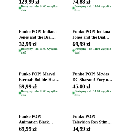
Oryginal
Figurki Roblox
129,99 zł
74,88 zł
Zwierzęta Tropical
Dostępny · do 14:00 wysyłka
Dostępny · do 14:00 wysyłka
dziś
dziś
Time
Dodaj do koszyka
Dodaj do koszyka
Funko POP! Indiana
Funko POP! Indiana
Jones and the Dial
Jones and the Dial
Destiny Bobble-Head
Destiny Bobble-Head
32,99 zł
69,99 zł
Helena Shaw 1386
Teddy Kumar 1388
Dostępny · do 14:00 wysyłka
Dostępny · do 14:00 wysyłka
dziś
dziś
Dodaj do koszyka
Dodaj do koszyka
Funko POP! Marvel
Funko POP! Movies
Eternals Bobble-Head
DC Shazam! Fury of
Oryginalna Figurka
the Gods Vinyl Figure
59,99 zł
45,00 zł
Kro 737
Eugene 1281
Dostępny · do 14:00 wysyłka
Dostępny · do 14:00 wysyłka
dziś
dziś
Dodaj do koszyka
Dodaj do koszyka
Funko POP!
Funko POP!
Animation Black
Television Ren Stimpy
Clover Vinyl Figure
Space Madness Ren
69,99 zł
34,99 zł