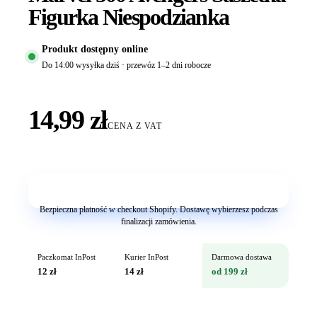
Figurka Niespodzianka
Produkt dostępny online
Do 14:00 wysyłka dziś · przewóz 1–2 dni robocze
14,99 zł
CENA Z VAT
Dodaj do koszyka
Bezpieczna płatność w checkout Shopify. Dostawę wybierzesz podczas
finalizacji zamówienia.
Paczkomat InPost
Kurier InPost
Darmowa dostawa
12 zł
14 zł
od 199 zł