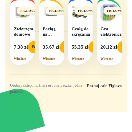
FIGLOVO
FIGLOVO
FIGLOVO
FIGLOVO
Zwierzęta
Pociąg
Czołg do
Gra
domowe
na
skręcania
elektroniczna
baterie
światło i
7,38 zł
35,67 zł
55,35 zł
20,12 zł
Podgląd
Podgląd
Podgląd
Podgl
dźwięk
Wkrótce
Wkrótce
Wkrótce
Wkrótce
Osobny sklep, możliwa osobna paczka, jedna
Poznaj całe Figlovo
→
płatność.