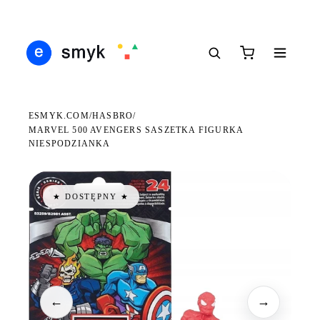
DARMOWA DOSTAWA OD 199 ZŁ
POLSCY I EUROPEJSCY DYSTRYBUTORZY
14 
●
●
●
ESMYK.COM
HASBRO
/
/
MARVEL 500 AVENGERS SASZETKA FIGURKA
NIESPODZIANKA
★ DOSTĘPNY ★
←
→