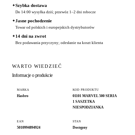
✦
Szybka dostawa
Do 14:00 wysyłka dziś; przewóz 1–2 dni robocze
✦
Jasne pochodzenie
Towar od polskich i europejskich dystrybutorów
✦
14 dni na zwrot
Bez podawania przyczyny; odesłanie na koszt klienta
WARTO WIEDZIEĆ
Informacje o produkcie
MARKA
KOD PRODUKTU
Hasbro
01101 MARVEL 500 SERIA
1 SASZETKA
NIESPODZIANKA
EAN
STAN
5010994894924
Dostępny