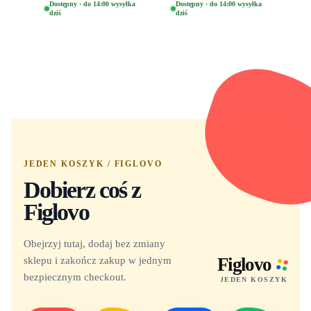
Oryginalna Figurka
(Special Edition) 1532
Dostępny · do 14:00 wysyłka
Dostępny · do 14:00 wysyłka
dziś
dziś
Yuno 1101
JEDEN KOSZYK / FIGLOVO
Dobierz coś z
Figlovo
Obejrzyj tutaj, dodaj bez zmiany
sklepu i zakończ zakup w jednym
Figlovo
bezpiecznym checkout.
JEDEN KOSZYK