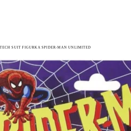
 NA ZWROT
ZAMÓW DO 14:00 — WYSYŁKA DZIŚ
DARMOWA DOSTAWA OD 199 Z
●
●
TECH SUIT FIGURKA SPIDER-MAN UNLIMITED