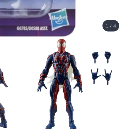
1
/
4