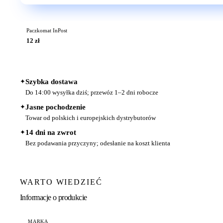
Paczkomat InPost
12 zł
✦
Szybka dostawa
Do 14:00 wysyłka dziś; przewóz 1–2 dni robocze
✦
Jasne pochodzenie
Towar od polskich i europejskich dystrybutorów
✦
14 dni na zwrot
Bez podawania przyczyny; odesłanie na koszt klienta
WARTO WIEDZIEĆ
Informacje o produkcie
MARKA