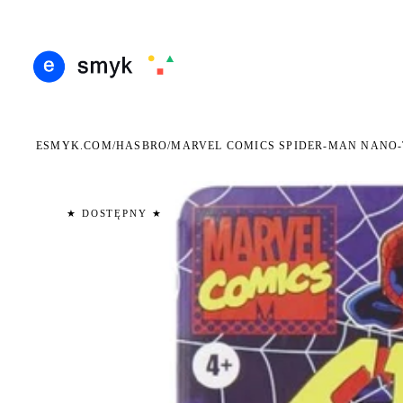
RMOWA DOSTAWA OD 199 ZŁ
POLSCY I EUROPEJSCY DYSTRYBUTORZY
14 DNI
●
●
ESMYK.COM
HASBRO
/
/
MARVEL COMICS SPIDER-MAN NANO-
★ DOSTĘPNY ★