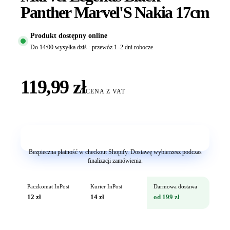
Panther Marvel'S Nakia 17cm
Produkt dostępny online
Do 14:00 wysyłka dziś · przewóz 1–2 dni robocze
119,99 zł
CENA Z VAT
Dodaj do koszyka
Bezpieczna płatność w checkout Shopify. Dostawę wybierzesz podczas
finalizacji zamówienia.
Paczkomat InPost
Kurier InPost
Darmowa dostawa
12 zł
14 zł
od 199 zł