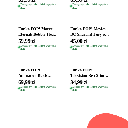
Helena Shaw 1386
Teddy Kumar 1388
Dostępny · do 14:00 wysyłka
Dostępny · do 14:00 wysyłka
dziś
dziś
Dodaj do koszyka
Dodaj do koszyka
Funko POP! Marvel
Funko POP! Movies
Eternals Bobble-Head
DC Shazam! Fury of
Oryginalna Figurka
the Gods Vinyl Figure
59,99 zł
45,00 zł
Kro 737
Eugene 1281
Dostępny · do 14:00 wysyłka
Dostępny · do 14:00 wysyłka
dziś
dziś
Dodaj do koszyka
Dodaj do koszyka
Funko POP!
Funko POP!
Animation Black
Television Ren Stimpy
Clover Vinyl Figure
Space Madness Ren
69,99 zł
34,99 zł
Oryginalna Figurka
(Special Edition) 1532
Dostępny · do 14:00 wysyłka
Dostępny · do 14:00 wysyłka
dziś
dziś
Yuno 1101