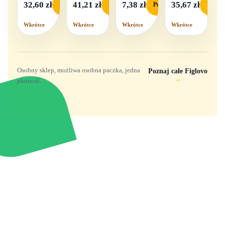
pudełku
światło i
32,60 zł
41,21 zł
7,38 zł
35,67 zł
Podgląd
Podgląd
Podgląd
Podgl
dźwięk
Wkrótce
Wkrótce
Wkrótce
Wkrótce
Osobny sklep, możliwa osobna paczka, jedna
Poznaj całe Figlovo
→
płatność.
Zabawki, figurki i kolekcjonerskie hity z
e
smyk
ulubionych światów. Jeden sklep, przejrzyste
zasady dostawy i produkty od polskich oraz
europejskich dystrybutorów.