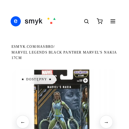
DARMOWA DOSTAWA OD 199 ZŁ
POLSCY I EUROPEJSCY DYSTRYBUTORZY
14 
●
●
●
ESMYK.COM
HASBRO
/
/
MARVEL LEGENDS BLACK PANTHER MARVEL'S NAKIA
17CM
★ DOSTĘPNY ★
←
→