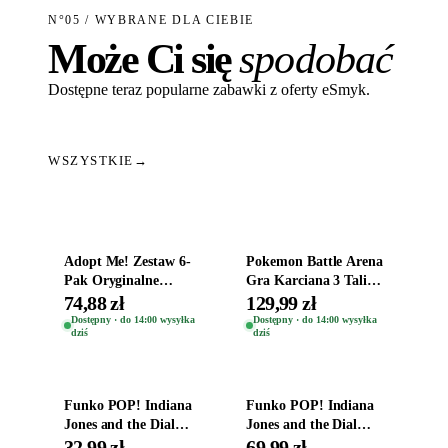
N°05 / WYBRANE DLA CIEBIE
Może Ci się
spodobać
Dostępne teraz popularne zabawki z oferty eSmyk.
WSZYSTKIE
→
Dodaj do koszyka
Dodaj do koszyka
Adopt Me! Zestaw 6-
Pokemon Battle Arena
Pak Oryginalne
Gra Karciana 3 Talie
Figurki Roblox
Oryginal
74,88 zł
129,99 zł
Zwierzęta Tropical
Dostępny · do 14:00 wysyłka
Dostępny · do 14:00 wysyłka
dziś
dziś
Time
Dodaj do koszyka
Dodaj do koszyka
Funko POP! Indiana
Funko POP! Indiana
Jones and the Dial
Jones and the Dial
Destiny Bobble-Head
Destiny Bobble-Head
32,99 zł
69,99 zł