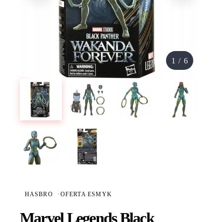
1
/
6
HASBRO
·
OFERTA ESMYK
Marvel Legends Black