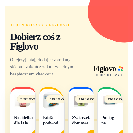
JEDEN KOSZYK / FIGLOVO
Dobierz coś z
Figlovo
Obejrzyj tutaj, dodaj bez zmiany
sklepu i zakończ zakup w jednym
Figlovo
bezpiecznym checkout.
JEDEN KOSZYK
FIGLOVO
FIGLOVO
FIGLOVO
FIGLOVO
Nosidełko
Łódż
Zwierzęta
Pociąg
dla lalek
podwodna
domowe
na
w
na baterie
baterie