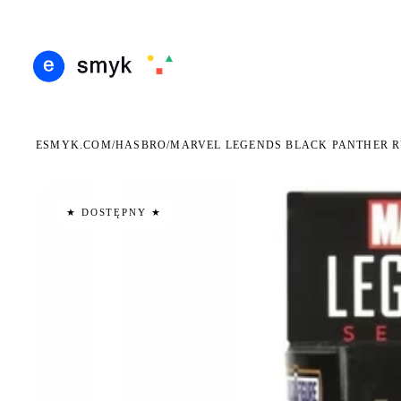
ARMOWA DOSTAWA OD 199 ZŁ
POLSCY I EUROPEJSCY DYSTRYBUTORZY
14 D
●
●
ESMYK.COM
HASBRO
/
/
MARVEL LEGENDS BLACK PANTHER 
★ DOSTĘPNY ★