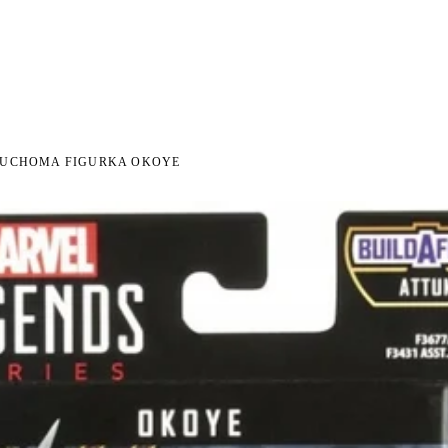
NI NA ZWROT
ZAMÓW DO 14:00 — WYSYŁKA DZIŚ
DARMOWA DOSTAWA OD 199 
●
●
RUCHOMA FIGURKA OKOYE