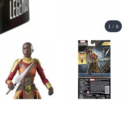
1
/
6