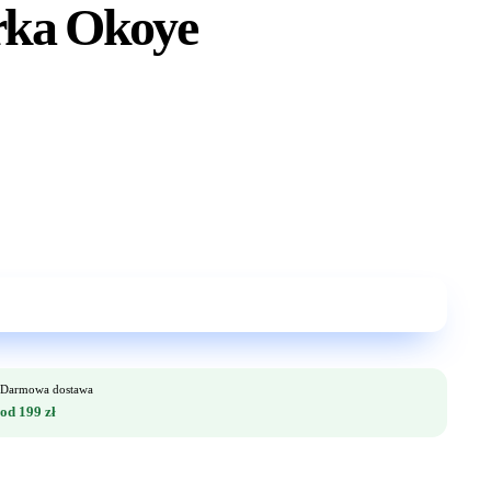
rka Okoye
Darmowa dostawa
od 199 zł