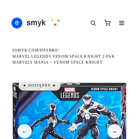
Ś
DARMOWA DOSTAWA OD 199 ZŁ
POLSCY I EUROPEJSCY DYSTRYBUTORZY
14
●
●
●
ESMYK.COM
HASBRO
/
/
MARVEL LEGENDS VENOM SPACE KNIGHT 2-PAK
MARVELS MANIA + VENOM SPACE KNIGHT
★ DOSTĘPNY ★
←
→