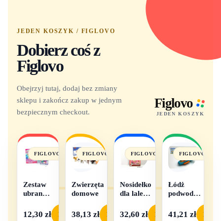
JEDEN KOSZYK / FIGLOVO
Dobierz coś z
Figlovo
Obejrzyj tutaj, dodaj bez zmiany
sklepu i zakończ zakup w jednym
Figlovo
bezpiecznym checkout.
JEDEN KOSZYK
FIGLOVO
FIGLOVO
FIGLOVO
FIGLOVO
Zestaw
Zwierzęta
Nosidełko
Łódż
ubranek
domowe
dla lalek
podwodna
dla lalek
w
na baterie
- 1
pudełku
12,30 zł
38,13 zł
32,60 zł
41,21 zł
Podgląd
Podgląd
Podgląd
Podgl
komplet,