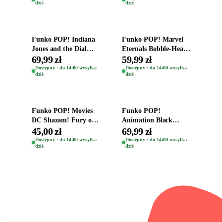
dziś
dziś
Dodaj do koszyka
Dodaj do koszyka
Funko POP! Indiana
Funko POP! Marvel
Jones and the Dial
Eternals Bobble-Head
Destiny Bobble-Head
Oryginalna Figurka
69,99 zł
59,99 zł
Teddy Kumar 1388
Kro 737
Dostępny · do 14:00 wysyłka
Dostępny · do 14:00 wysyłka
dziś
dziś
Dodaj do koszyka
Dodaj do koszyka
Funko POP! Movies
Funko POP!
DC Shazam! Fury of
Animation Black
the Gods Vinyl Figure
Clover Vinyl Figure
45,00 zł
69,99 zł
Eugene 1281
Oryginalna Figurka
Dostępny · do 14:00 wysyłka
Dostępny · do 14:00 wysyłka
dziś
dziś
Yuno 1101