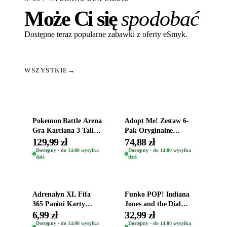
Może Ci się
spodobać
Dostępne teraz popularne zabawki z oferty eSmyk.
WSZYSTKIE
→
Dodaj do koszyka
Dodaj do koszyka
Pokemon Battle Arena
Adopt Me! Zestaw 6-
Gra Karciana 3 Talie
Pak Oryginalne
Oryginal
Figurki Roblox
129,99 zł
74,88 zł
Zwierzęta Tropical
Dostępny · do 14:00 wysyłka
Dostępny · do 14:00 wysyłka
dziś
dziś
Time
Dodaj do koszyka
Dodaj do koszyka
Adrenalyn XL Fifa
Funko POP! Indiana
365 Panini Karty
Jones and the Dial
Piłkarskie Saszetka z
Destiny Bobble-Head
6,99 zł
32,99 zł
Kartami 2026
Helena Shaw 1386
Dostępny · do 14:00 wysyłka
Dostępny · do 14:00 wysyłka