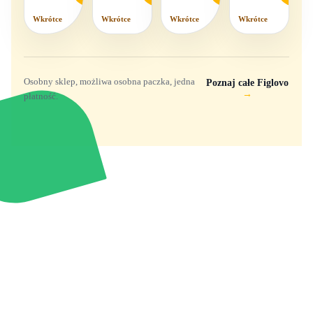
mix
Wkrótce
Wkrótce
Wkrótce
Wkrótce
wzorów
Osobny sklep, możliwa osobna paczka, jedna
Poznaj całe Figlovo
→
płatność.
Zabawki, figurki i kolekcjonerskie hity z
e
smyk
ulubionych światów. Jeden sklep, przejrzyste
zasady dostawy i produkty od polskich oraz
europejskich dystrybutorów.