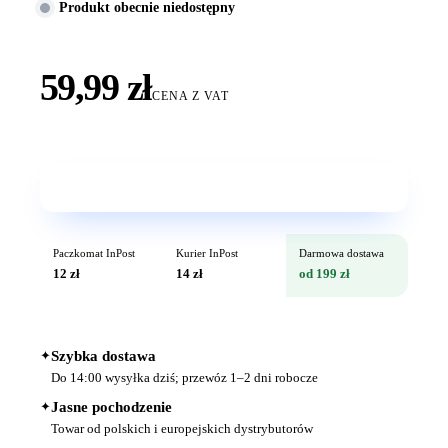
Produkt obecnie niedostępny
59,99 zł
CENA Z VAT
Wkrótce w sprzedaży
Paczkomat InPost
Kurier InPost
Darmowa dostawa
12 zł
14 zł
od 199 zł
✦
Szybka dostawa
Do 14:00 wysyłka dziś; przewóz 1–2 dni robocze
✦
Jasne pochodzenie
Towar od polskich i europejskich dystrybutorów