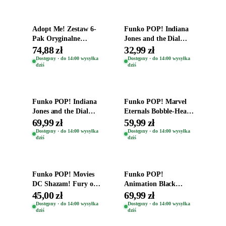
Adopt Me! Zestaw 6-
Funko POP! Indiana
Pak Oryginalne
Jones and the Dial
Figurki Roblox
Destiny Bobble-Head
74,88 zł
32,99 zł
Zwierzęta Tropical
Helena Shaw 1386
Dostępny · do 14:00 wysyłka
Dostępny · do 14:00 wysyłka
dziś
dziś
Time
Dodaj do koszyka
Dodaj do koszyka
Funko POP! Indiana
Funko POP! Marvel
Jones and the Dial
Eternals Bobble-Head
Destiny Bobble-Head
Oryginalna Figurka
69,99 zł
59,99 zł
Teddy Kumar 1388
Kro 737
Dostępny · do 14:00 wysyłka
Dostępny · do 14:00 wysyłka
dziś
dziś
Dodaj do koszyka
Dodaj do koszyka
Funko POP! Movies
Funko POP!
DC Shazam! Fury of
Animation Black
the Gods Vinyl Figure
Clover Vinyl Figure
45,00 zł
69,99 zł
Eugene 1281
Oryginalna Figurka
Dostępny · do 14:00 wysyłka
Dostępny · do 14:00 wysyłka
dziś
dziś
Yuno 1101
Dodaj do koszyka
Dodaj do koszyka