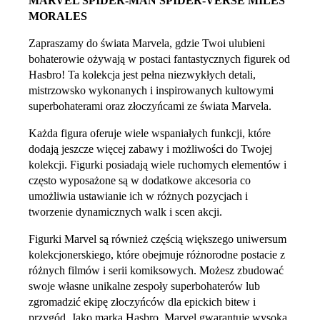
MARVEL SPIDER-MAN SPIDER-VERSE MILES
MORALES
Zapraszamy do świata Marvela, gdzie Twoi ulubieni
bohaterowie ożywają w postaci fantastycznych figurek od
Hasbro! Ta kolekcja jest pełna niezwykłych detali,
mistrzowsko wykonanych i inspirowanych kultowymi
superbohaterami oraz złoczyńcami ze świata Marvela.
Każda figura oferuje wiele wspaniałych funkcji, które
dodają jeszcze więcej zabawy i możliwości do Twojej
kolekcji. Figurki posiadają wiele ruchomych elementów i
często wyposażone są w dodatkowe akcesoria co
umożliwia ustawianie ich w różnych pozycjach i
tworzenie dynamicznych walk i scen akcji.
Figurki Marvel są również częścią większego uniwersum
kolekcjonerskiego, które obejmuje różnorodne postacie z
różnych filmów i serii komiksowych. Możesz zbudować
swoje własne unikalne zespoły superbohaterów lub
zgromadzić ekipę złoczyńców dla epickich bitew i
przygód. Jako marka Hasbro, Marvel gwarantuje wysoką