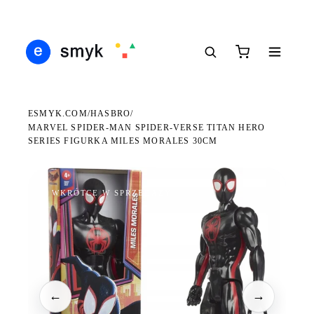
Ś
DARMOWA DOSTAWA OD 199 ZŁ
POLSCY I EUROPEJSCY DYSTRYBUTORZY
14
●
●
●
ESMYK.COM
HASBRO
/
/
MARVEL SPIDER-MAN SPIDER-VERSE TITAN HERO
SERIES FIGURKA MILES MORALES 30CM
WKRÓTCE W SPRZEDAŻY
←
→