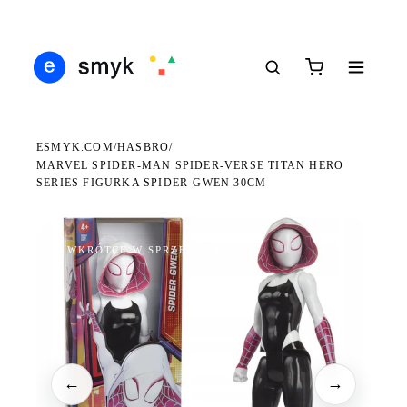
DARMOWA DOSTAWA OD 199 ZŁ
POLSCY I EUROPEJSCY DYSTRYBUTORZY
14 
●
●
●
ESMYK.COM
HASBRO
/
/
MARVEL SPIDER-MAN SPIDER-VERSE TITAN HERO
SERIES FIGURKA SPIDER-GWEN 30CM
WKRÓTCE W SPRZEDAŻY
←
→