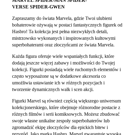
MARVEL SPIDER-MAN SPIDER-
VERSE SPIDER-GWEN
Zapraszamy do świata Marvela, gdzie Twoi ulubieni
bohaterowie ożywają w postaci fantastycznych figurek od
Hasbro! Ta kolekcja jest pełna niezwykłych detali,
mistrzowsko wykonanych i inspirowanych kultowymi
superbohaterami oraz złoczyńcami ze świata Marvela.
Każda figura oferuje wiele wspaniałych funkcji, które
dodają jeszcze więcej zabawy i możliwości do Twojej
kolekcji. Figurki posiadają wiele ruchomych elementów i
często wyposażone są w dodatkowe akcesoria co
umożliwia ustawianie ich w różnych pozycjach i
tworzenie dynamicznych walk i scen akcji.
Figurki Marvel są również częścią większego uniwersum
kolekcjonerskiego, które obejmuje różnorodne postacie z
różnych filmów i serii komiksowych. Możesz zbudować
swoje własne unikalne zespoły superbohaterów lub
zgromadzić ekipę złoczyńców dla epickich bitew i
przygód. Jako marka Hasbro, Marvel gwarantuje wysoką