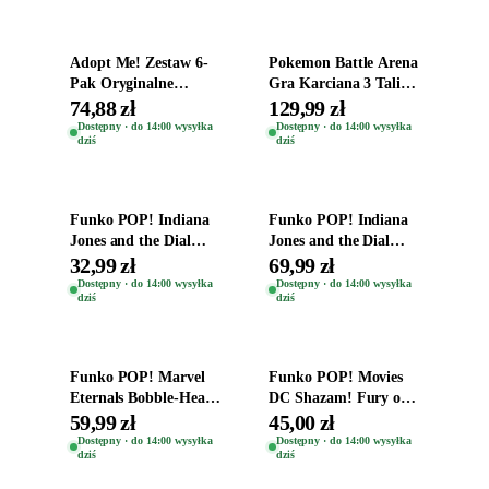
Adopt Me! Zestaw 6-
Pokemon Battle Arena
Pak Oryginalne
Gra Karciana 3 Talie
Figurki Roblox
Oryginal
74,88 zł
129,99 zł
Zwierzęta Tropical
Dostępny · do 14:00 wysyłka
Dostępny · do 14:00 wysyłka
dziś
dziś
Time
Dodaj do koszyka
Dodaj do koszyka
Funko POP! Indiana
Funko POP! Indiana
Jones and the Dial
Jones and the Dial
Destiny Bobble-Head
Destiny Bobble-Head
32,99 zł
69,99 zł
Helena Shaw 1386
Teddy Kumar 1388
Dostępny · do 14:00 wysyłka
Dostępny · do 14:00 wysyłka
dziś
dziś
Dodaj do koszyka
Dodaj do koszyka
Funko POP! Marvel
Funko POP! Movies
Eternals Bobble-Head
DC Shazam! Fury of
Oryginalna Figurka
the Gods Vinyl Figure
59,99 zł
45,00 zł
Kro 737
Eugene 1281
Dostępny · do 14:00 wysyłka
Dostępny · do 14:00 wysyłka
dziś
dziś
Dodaj do koszyka
Dodaj do koszyka