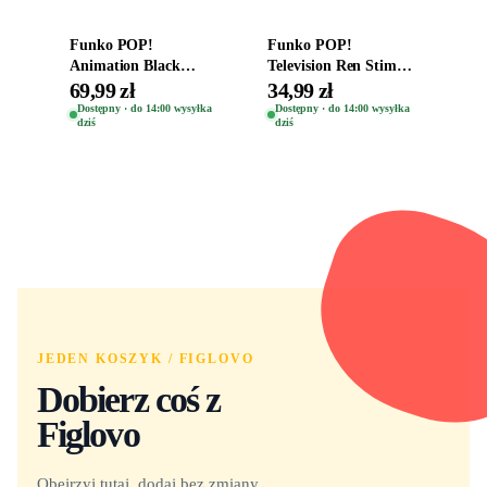
Funko POP!
Funko POP!
Animation Black
Television Ren Stimpy
Clover Vinyl Figure
Space Madness Ren
69,99 zł
34,99 zł
Oryginalna Figurka
(Special Edition) 1532
Dostępny · do 14:00 wysyłka
Dostępny · do 14:00 wysyłka
dziś
dziś
Yuno 1101
JEDEN KOSZYK / FIGLOVO
Dobierz coś z
Figlovo
Obejrzyj tutaj, dodaj bez zmiany