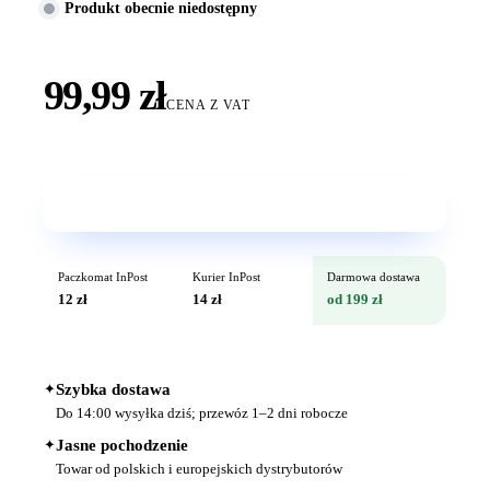
Produkt obecnie niedostępny
99,99 zł
CENA Z VAT
Wkrótce w sprzedaży
Paczkomat InPost
Kurier InPost
Darmowa dostawa
12 zł
14 zł
od 199 zł
✦
Szybka dostawa
Do 14:00 wysyłka dziś; przewóz 1–2 dni robocze
✦
Jasne pochodzenie
Towar od polskich i europejskich dystrybutorów