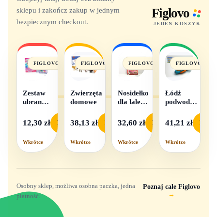
sklepu i zakończ zakup w jednym
Figlovo
bezpiecznym checkout.
JEDEN KOSZYK
FIGLOVO
FIGLOVO
FIGLOVO
FIGLOVO
Zestaw
Zwierzęta
Nosidełko
Łódż
ubranek
domowe
dla lalek
podwodna
dla lalek
w
na baterie
- 1
pudełku
12,30 zł
38,13 zł
32,60 zł
41,21 zł
Podgląd
Podgląd
Podgląd
Podgl
komplet,
mix
Wkrótce
Wkrótce
Wkrótce
Wkrótce
wzorów
Osobny sklep, możliwa osobna paczka, jedna
Poznaj całe Figlovo
→
płatność.