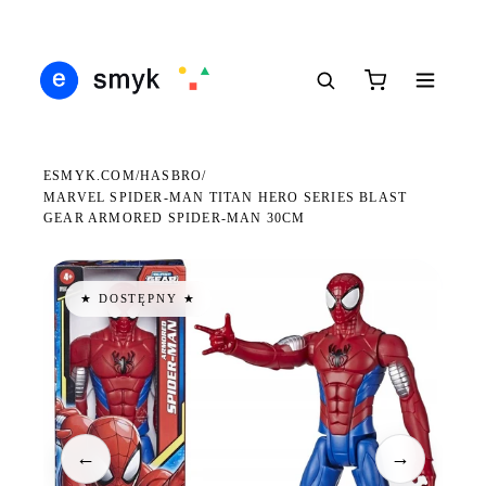
DARMOWA DOSTAWA OD 199 ZŁ
POLSCY I EUROPEJSCY DYSTRYBUTORZY
14 
●
●
●
ESMYK.COM
HASBRO
/
/
MARVEL SPIDER-MAN TITAN HERO SERIES BLAST
GEAR ARMORED SPIDER-MAN 30CM
★ DOSTĘPNY ★
←
→