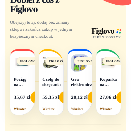
Figlovo
Obejrzyj tutaj, dodaj bez zmiany
sklepu i zakończ zakup w jednym
Figlovo
bezpiecznym checkout.
JEDEN KOSZYK
FIGLOVO
FIGLOVO
FIGLOVO
FIGLOVO
Pociąg
Czołg do
Gra
Koparka
na
skręcania
elektroniczna
na
baterie
baterie
światło i
35,67 zł
55,35 zł
20,12 zł
27,06 zł
Podgląd
Podgląd
Podgląd
Podgl
dźwięk
Wkrótce
Wkrótce
Wkrótce
Wkrótce