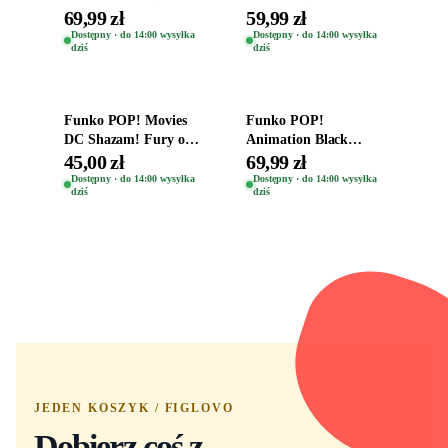
Destiny Bobble-Head
Oryginalna Figurka
69,99 zł
59,99 zł
Teddy Kumar 1388
Kro 737
Dostępny · do 14:00 wysyłka
Dostępny · do 14:00 wysyłka
dziś
dziś
Dodaj do koszyka
Dodaj do koszyka
Funko POP! Movies
Funko POP!
DC Shazam! Fury of
Animation Black
the Gods Vinyl Figure
Clover Vinyl Figure
45,00 zł
69,99 zł
Eugene 1281
Oryginalna Figurka
Dostępny · do 14:00 wysyłka
Dostępny · do 14:00 wysyłka
dziś
dziś
Yuno 1101
JEDEN KOSZYK / FIGLOVO
Dobierz coś z