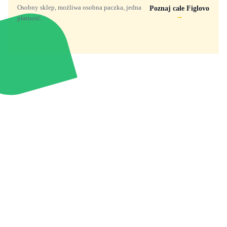
Osobny sklep, możliwa osobna paczka, jedna
Poznaj całe Figlovo
→
płatność.
Zabawki, figurki i kolekcjonerskie hity z
e
smyk
ulubionych światów. Jeden sklep, przejrzyste
zasady dostawy i produkty od polskich oraz
europejskich dystrybutorów.
Popularne marki
Pomoc
Zakupy
Funko Marvel
Kontakt
Mój koszyk
Funko Disney
Dostawa
Wyszukiwarka