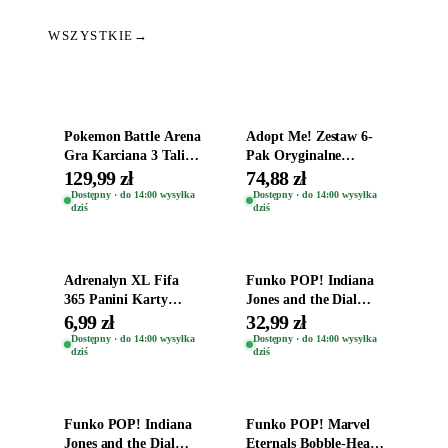
WSZYSTKIE
→
Dodaj do koszyka
Dodaj do koszyka
Pokemon Battle Arena
Adopt Me! Zestaw 6-
Gra Karciana 3 Talie
Pak Oryginalne
Oryginal
Figurki Roblox
129,99 zł
74,88 zł
Zwierzęta Tropical
Dostępny · do 14:00 wysyłka
Dostępny · do 14:00 wysyłka
dziś
dziś
Time
Dodaj do koszyka
Dodaj do koszyka
Adrenalyn XL Fifa
Funko POP! Indiana
365 Panini Karty
Jones and the Dial
Piłkarskie Saszetka z
Destiny Bobble-Head
6,99 zł
32,99 zł
Kartami 2026
Helena Shaw 1386
Dostępny · do 14:00 wysyłka
Dostępny · do 14:00 wysyłka
dziś
dziś
Dodaj do koszyka
Dodaj do koszyka
Funko POP! Indiana
Funko POP! Marvel
Jones and the Dial
Eternals Bobble-Head