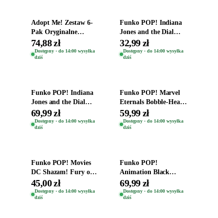
Adopt Me! Zestaw 6-
Funko POP! Indiana
Pak Oryginalne
Jones and the Dial
Figurki Roblox
Destiny Bobble-Head
74,88 zł
32,99 zł
Zwierzęta Tropical
Helena Shaw 1386
Dostępny · do 14:00 wysyłka
Dostępny · do 14:00 wysyłka
dziś
dziś
Time
Dodaj do koszyka
Dodaj do koszyka
Funko POP! Indiana
Funko POP! Marvel
Jones and the Dial
Eternals Bobble-Head
Destiny Bobble-Head
Oryginalna Figurka
69,99 zł
59,99 zł
Teddy Kumar 1388
Kro 737
Dostępny · do 14:00 wysyłka
Dostępny · do 14:00 wysyłka
dziś
dziś
Dodaj do koszyka
Dodaj do koszyka
Funko POP! Movies
Funko POP!
DC Shazam! Fury of
Animation Black
the Gods Vinyl Figure
Clover Vinyl Figure
45,00 zł
69,99 zł
Eugene 1281
Oryginalna Figurka
Dostępny · do 14:00 wysyłka
Dostępny · do 14:00 wysyłka
dziś
dziś
Yuno 1101
Dodaj do koszyka
Dodaj do koszyka