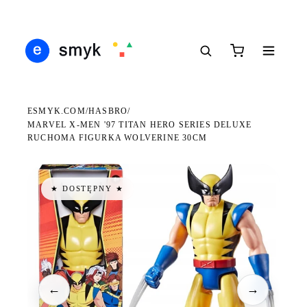
Ś
DARMOWA DOSTAWA OD 199 ZŁ
POLSCY I EUROPEJSCY DYSTRYBUTORZY
14
●
●
●
ESMYK.COM
HASBRO
/
/
MARVEL X-MEN '97 TITAN HERO SERIES DELUXE
RUCHOMA FIGURKA WOLVERINE 30CM
★ DOSTĘPNY ★
←
→