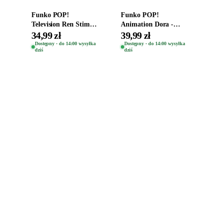
Funko POP!
Funko POP!
Television Ren Stimpy
Animation Dora -
Space Madness Ren
Vinyl Figure
34,99 zł
39,99 zł
(Special Edition) 1532
Oryginalna Figurka
Dostępny · do 14:00 wysyłka
Dostępny · do 14:00 wysyłka
dziś
dziś
Dora 2003
Zabawki, figurki i kolekcjonerskie hity z
e
smyk
ulubionych światów. Jeden sklep, przejrzyste
zasady dostawy i produkty od polskich oraz
europejskich dystrybutorów.