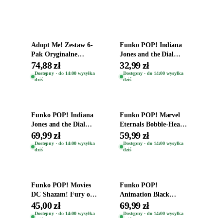
Dodaj do koszyka
Dodaj do koszyka
Adopt Me! Zestaw 6-
Funko POP! Indiana
Pak Oryginalne
Jones and the Dial
Figurki Roblox
Destiny Bobble-Head
74,88 zł
32,99 zł
Zwierzęta Tropical
Helena Shaw 1386
Dostępny · do 14:00 wysyłka
Dostępny · do 14:00 wysyłka
dziś
dziś
Time
Dodaj do koszyka
Dodaj do koszyka
Funko POP! Indiana
Funko POP! Marvel
Jones and the Dial
Eternals Bobble-Head
Destiny Bobble-Head
Oryginalna Figurka
69,99 zł
59,99 zł
Teddy Kumar 1388
Kro 737
Dostępny · do 14:00 wysyłka
Dostępny · do 14:00 wysyłka
dziś
dziś
Dodaj do koszyka
Dodaj do koszyka
Funko POP! Movies
Funko POP!
DC Shazam! Fury of
Animation Black
the Gods Vinyl Figure
Clover Vinyl Figure
45,00 zł
69,99 zł
Eugene 1281
Oryginalna Figurka
Dostępny · do 14:00 wysyłka
Dostępny · do 14:00 wysyłka