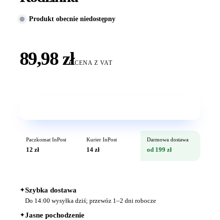
Produkt obecnie niedostępny
89,98 zł
CENA Z VAT
Wkrótce w sprzedaży
Paczkomat InPost
Kurier InPost
Darmowa dostawa
12 zł
14 zł
od 199 zł
✦
Szybka dostawa
Do 14:00 wysyłka dziś; przewóz 1–2 dni robocze
✦
Jasne pochodzenie