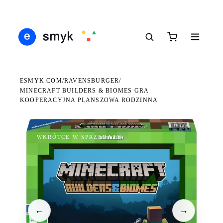
Ś
DARMOWA DOSTAWA OD 199 ZŁ
POLSCY I EUROPEJSCY DYSTRYBUTORZY
14
●
●
●
ESMYK.COM
RAVENSBURGER
/
/
MINECRAFT BUILDERS & BIOMES GRA
KOOPERACYJNA PLANSZOWA RODZINNA
WKRÓTCE W SPRZEDAŻY
←
→