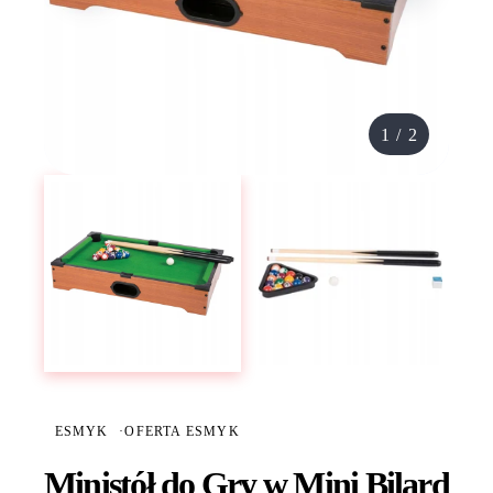
1
/
2
ESMYK
·
OFERTA ESMYK
Ministół do Gry w Mini Bilard