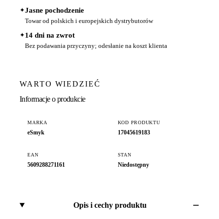
✦
Jasne pochodzenie
Towar od polskich i europejskich dystrybutorów
✦
14 dni na zwrot
Bez podawania przyczyny; odesłanie na koszt klienta
WARTO WIEDZIEĆ
Informacje o produkcie
MARKA
KOD PRODUKTU
eSmyk
17045619183
EAN
STAN
5609288271161
Niedostępny
Opis i cechy produktu