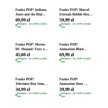
Funko POP! Indiana
Funko POP! Marvel
Jones and the Dial
Eternals Bobble-Head
Destiny Bobble-Head
Oryginalna Figurka
69,99 zł
59,99 zł
Teddy Kumar 1388
Kro 737
Dostępny · do 14:00 wysyłka
Dostępny · do 14:00 wysyłka
dziś
dziś
Dodaj do koszyka
Dodaj do koszyka
Funko POP! Movies
Funko POP!
DC Shazam! Fury of
Animation Black
the Gods Vinyl Figure
Clover Vinyl Figure
45,00 zł
69,99 zł
Eugene 1281
Oryginalna Figurka
Dostępny · do 14:00 wysyłka
Dostępny · do 14:00 wysyłka
dziś
dziś
Yuno 1101
Dodaj do koszyka
Dodaj do koszyka
Funko POP!
Funko POP!
Television Ren Stimpy
Animation Dora -
Space Madness Ren
Vinyl Figure
34,99 zł
39,99 zł
(Special Edition) 1532
Oryginalna Figurka
Dostępny · do 14:00 wysyłka
Dostępny · do 14:00 wysyłka
dziś
dziś
Dora 2003