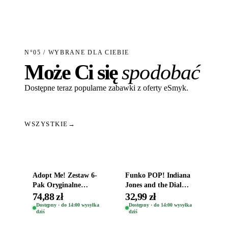
N°05 / WYBRANE DLA CIEBIE
Może Ci się
spodobać
Dostępne teraz popularne zabawki z oferty eSmyk.
WSZYSTKIE
→
Dodaj do koszyka
Dodaj do koszyka
Adopt Me! Zestaw 6-
Funko POP! Indiana
Pak Oryginalne
Jones and the Dial
Figurki Roblox
Destiny Bobble-Head
74,88 zł
32,99 zł
Zwierzęta Tropical
Helena Shaw 1386
Dostępny · do 14:00 wysyłka
Dostępny · do 14:00 wysyłka
dziś
dziś
Time
Dodaj do koszyka
Dodaj do koszyka