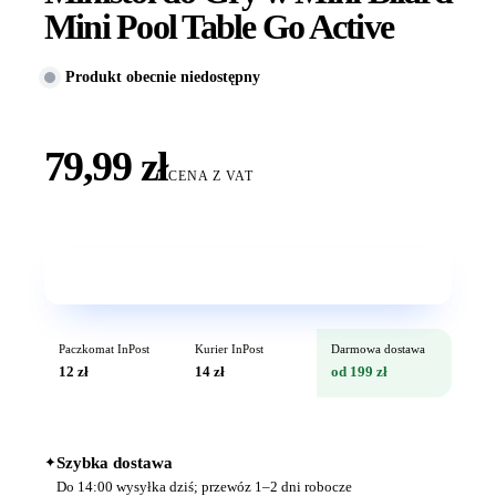
Mini Pool Table Go Active
Produkt obecnie niedostępny
79,99 zł
CENA Z VAT
Wkrótce w sprzedaży
Paczkomat InPost
Kurier InPost
Darmowa dostawa
12 zł
14 zł
od 199 zł
✦
Szybka dostawa
Do 14:00 wysyłka dziś; przewóz 1–2 dni robocze