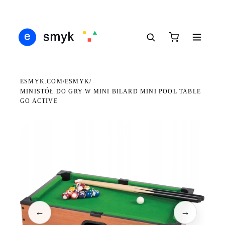
Ś
DARMOWA DOSTAWA OD 199 ZŁ
POLSCY I EUROPEJSCY DYSTRYBUTORZY
14
●
●
●
ESMYK.COM
ESMYK
/
/
MINISTÓŁ DO GRY W MINI BILARD MINI POOL TABLE
GO ACTIVE
WKRÓTCE W SPRZEDAŻY
←
→