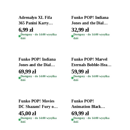
Adrenalyn XL Fifa
Funko POP! Indiana
365 Panini Karty
Jones and the Dial
Piłkarskie Saszetka z
Destiny Bobble-Head
6,99 zł
32,99 zł
Kartami 2026
Helena Shaw 1386
Dostępny · do 14:00 wysyłka
Dostępny · do 14:00 wysyłka
dziś
dziś
Dodaj do koszyka
Dodaj do koszyka
Funko POP! Indiana
Funko POP! Marvel
Jones and the Dial
Eternals Bobble-Head
Destiny Bobble-Head
Oryginalna Figurka
69,99 zł
59,99 zł
Teddy Kumar 1388
Kro 737
Dostępny · do 14:00 wysyłka
Dostępny · do 14:00 wysyłka
dziś
dziś
Dodaj do koszyka
Dodaj do koszyka
Funko POP! Movies
Funko POP!
DC Shazam! Fury of
Animation Black
the Gods Vinyl Figure
Clover Vinyl Figure
45,00 zł
69,99 zł
Eugene 1281
Oryginalna Figurka
Dostępny · do 14:00 wysyłka
Dostępny · do 14:00 wysyłka
dziś
dziś
Yuno 1101