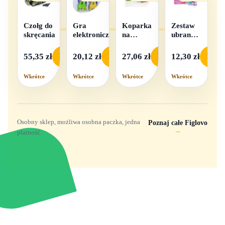
Czołg do
Gra
Koparka
Zestaw
skręcania
elektroniczna
na
ubranek
baterie
dla lalek
- 1
55,35 zł
20,12 zł
27,06 zł
12,30 zł
Podgląd
Podgląd
Podgląd
Podgl
komplet,
mix
Wkrótce
Wkrótce
Wkrótce
Wkrótce
wzorów
Osobny sklep, możliwa osobna paczka, jedna
Poznaj całe Figlovo
→
płatność.
Zabawki, figurki i kolekcjonerskie hity z
e
smyk
ulubionych światów. Jeden sklep, przejrzyste