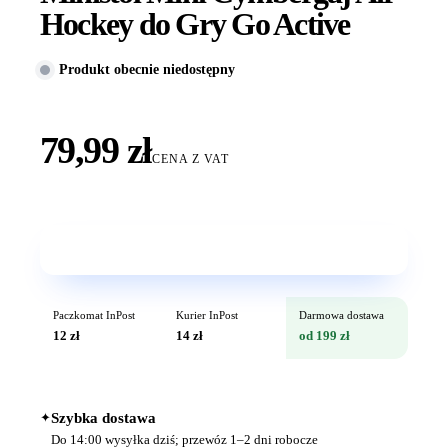
Hockey do Gry Go Active
Produkt obecnie niedostępny
79,99 zł
CENA Z VAT
Wkrótce w sprzedaży
Paczkomat InPost
Kurier InPost
Darmowa dostawa
12 zł
14 zł
od 199 zł
✦
Szybka dostawa
Do 14:00 wysyłka dziś; przewóz 1–2 dni robocze