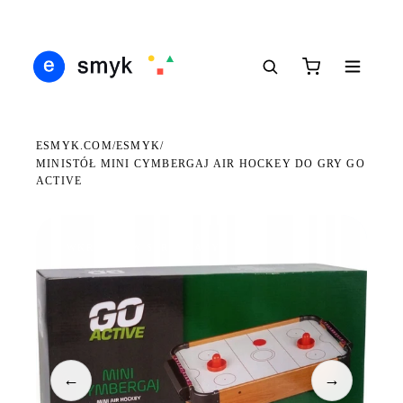
Ś
DARMOWA DOSTAWA OD 199 ZŁ
POLSCY I EUROPEJSCY DYSTRYBUTORZY
14
●
●
●
ESMYK.COM
ESMYK
/
/
MINISTÓŁ MINI CYMBERGAJ AIR HOCKEY DO GRY GO
ACTIVE
WKRÓTCE W SPRZEDAŻY
←
→