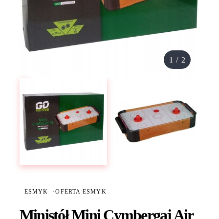
1
/
2
ESMYK
·
OFERTA ESMYK
Ministół Mini Cymbergaj Air