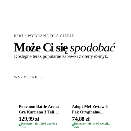
N°05 / WYBRANE DLA CIEBIE
Może Ci się
spodobać
Dostępne teraz popularne zabawki z oferty eSmyk.
WSZYSTKIE
→
Dodaj do koszyka
Dodaj do koszyka
Pokemon Battle Arena
Adopt Me! Zestaw 6-
Gra Karciana 3 Talie
Pak Oryginalne
Oryginal
Figurki Roblox
129,99 zł
74,88 zł
Zwierzęta Tropical
Dostępny · do 14:00 wysyłka
Dostępny · do 14:00 wysyłka
dziś
dziś
Time
Dodaj do koszyka
Dodaj do koszyka