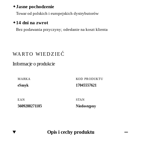
✦
Jasne pochodzenie
Towar od polskich i europejskich dystrybutorów
✦
14 dni na zwrot
Bez podawania przyczyny; odesłanie na koszt klienta
WARTO WIEDZIEĆ
Informacje o produkcie
MARKA
KOD PRODUKTU
eSmyk
17045557621
EAN
STAN
5609288271185
Niedostępny
Opis i cechy produktu