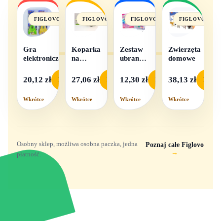
FIGLOVO
FIGLOVO
FIGLOVO
FIGLOVO
Gra
Koparka
Zestaw
Zwierzęta
elektroniczna
na
ubranek
domowe
baterie
dla lalek
- 1
20,12 zł
27,06 zł
12,30 zł
38,13 zł
Podgląd
Podgląd
Podgląd
Podgl
komplet,
mix
Wkrótce
Wkrótce
Wkrótce
Wkrótce
wzorów
Osobny sklep, możliwa osobna paczka, jedna
Poznaj całe Figlovo
→
płatność.