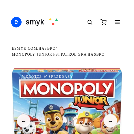
DARMOWA DOSTAWA OD 199 ZŁ
POLSCY I EUROPEJSCY DYSTRYBUTORZY
14 
●
●
●
ESMYK.COM
HASBRO
/
/
MONOPOLY JUNIOR PSI PATROL GRA HASBRO
WKRÓTCE W SPRZEDAŻY
←
→