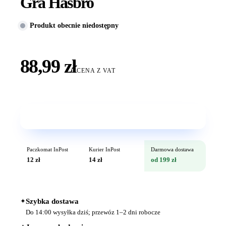
Gra Hasbro
Produkt obecnie niedostępny
88,99 zł
CENA Z VAT
Wkrótce w sprzedaży
Paczkomat InPost
Kurier InPost
Darmowa dostawa
12 zł
14 zł
od 199 zł
✦
Szybka dostawa
Do 14:00 wysyłka dziś; przewóz 1–2 dni robocze