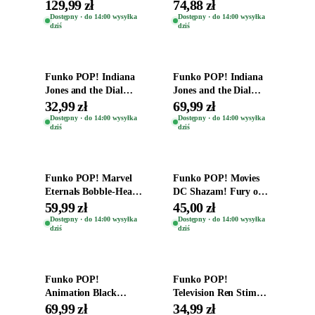
Oryginal
Figurki Roblox
129,99 zł
74,88 zł
Zwierzęta Tropical
Dostępny · do 14:00 wysyłka
Dostępny · do 14:00 wysyłka
dziś
dziś
Time
Dodaj do koszyka
Dodaj do koszyka
Funko POP! Indiana
Funko POP! Indiana
Jones and the Dial
Jones and the Dial
Destiny Bobble-Head
Destiny Bobble-Head
32,99 zł
69,99 zł
Helena Shaw 1386
Teddy Kumar 1388
Dostępny · do 14:00 wysyłka
Dostępny · do 14:00 wysyłka
dziś
dziś
Dodaj do koszyka
Dodaj do koszyka
Funko POP! Marvel
Funko POP! Movies
Eternals Bobble-Head
DC Shazam! Fury of
Oryginalna Figurka
the Gods Vinyl Figure
59,99 zł
45,00 zł
Kro 737
Eugene 1281
Dostępny · do 14:00 wysyłka
Dostępny · do 14:00 wysyłka
dziś
dziś
Dodaj do koszyka
Dodaj do koszyka
Funko POP!
Funko POP!
Animation Black
Television Ren Stimpy
Clover Vinyl Figure
Space Madness Ren
69,99 zł
34,99 zł