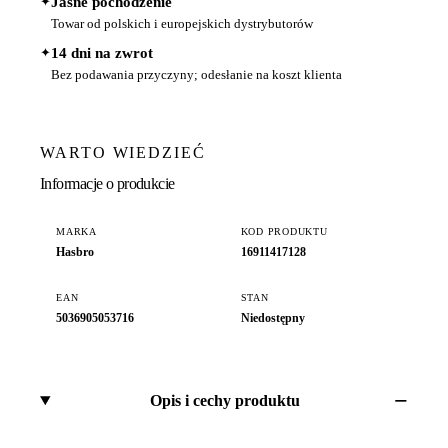
✦
Jasne pochodzenie
Towar od polskich i europejskich dystrybutorów
✦
14 dni na zwrot
Bez podawania przyczyny; odesłanie na koszt klienta
WARTO WIEDZIEĆ
Informacje o produkcie
MARKA
KOD PRODUKTU
Hasbro
16911417128
EAN
STAN
5036905053716
Niedostępny
Opis i cechy produktu