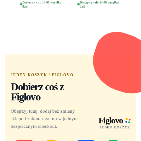
Oryginalna Figurka
(Special Edition) 1532
Dostępny · do 14:00 wysyłka
Dostępny · do 14:00 wysyłka
dziś
dziś
Yuno 1101
JEDEN KOSZYK / FIGLOVO
Dobierz coś z
Figlovo
Obejrzyj tutaj, dodaj bez zmiany
sklepu i zakończ zakup w jednym
Figlovo
bezpiecznym checkout.
JEDEN KOSZYK