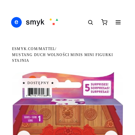
DARMOWA DOSTAWA OD 199 ZŁ
POLSCY I EUROPEJSCY DYSTRYBUTORZY
14 
●
●
●
ESMYK.COM
MATTEL
/
/
MUSTANG DUCH WOLNOŚCI MINIS MINI FIGURKI
STAJNIA
★ DOSTĘPNY ★