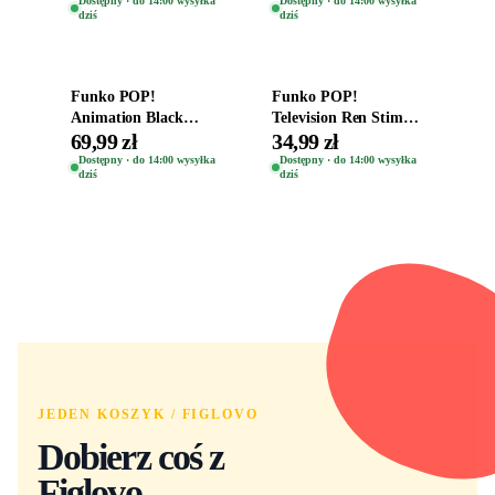
Dostępny · do 14:00 wysyłka
Dostępny · do 14:00 wysyłka
dziś
dziś
Dodaj do koszyka
Dodaj do koszyka
Funko POP!
Funko POP!
Animation Black
Television Ren Stimpy
Clover Vinyl Figure
Space Madness Ren
69,99 zł
34,99 zł
Oryginalna Figurka
(Special Edition) 1532
Dostępny · do 14:00 wysyłka
Dostępny · do 14:00 wysyłka
dziś
dziś
Yuno 1101
JEDEN KOSZYK / FIGLOVO
Dobierz coś z
Figlovo