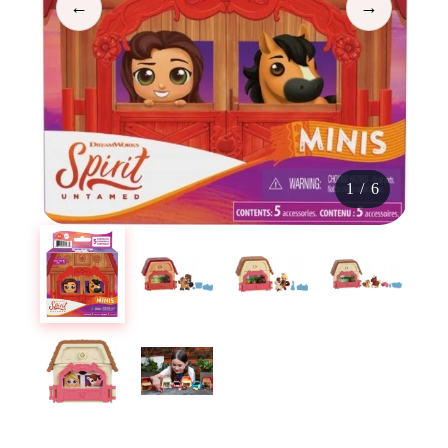
←
→
1
/
6