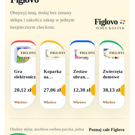
Obejrzyj tutaj, dodaj bez zmiany
sklepu i zakończ zakup w jednym
Figlovo
bezpiecznym checkout.
JEDEN KOSZYK
FIGLOVO
FIGLOVO
FIGLOVO
FIGLOVO
Gra
Koparka
Zestaw
Zwierzęta
elektroniczna
na
ubranek
domowe
baterie
dla lalek
- 1
20,12 zł
27,06 zł
12,30 zł
38,13 zł
Podgląd
Podgląd
Podgląd
Podgl
komplet,
mix
Wkrótce
Wkrótce
Wkrótce
Wkrótce
wzorów
Osobny sklep, możliwa osobna paczka, jedna
Poznaj całe Figlovo
→