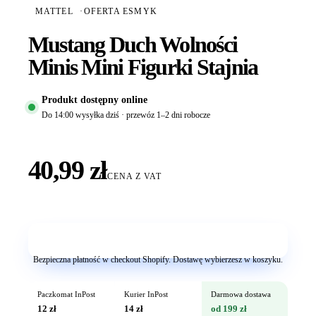
MATTEL
·
OFERTA ESMYK
Mustang Duch Wolności
Minis Mini Figurki Stajnia
Produkt dostępny online
Do 14:00 wysyłka dziś · przewóz 1–2 dni robocze
40,99 zł
CENA Z VAT
Dodaj do koszyka
Bezpieczna płatność w checkout Shopify. Dostawę wybierzesz w koszyku.
Paczkomat InPost
Kurier InPost
Darmowa dostawa
12 zł
14 zł
od 199 zł