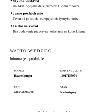
✦
Szybka dostawa
Do 14:00 wysyłka dziś; przewóz 1–2 dni robocze
✦
Jasne pochodzenie
Towar od polskich i europejskich dystrybutorów
✦
14 dni na zwrot
Bez podawania przyczyny; odesłanie na koszt klienta
WARTO WIEDZIEĆ
Informacje o produkcie
MARKA
KOD PRODUKTU
Ravensburger
16917155974
EAN
STAN
4005556206278
Niedostępny