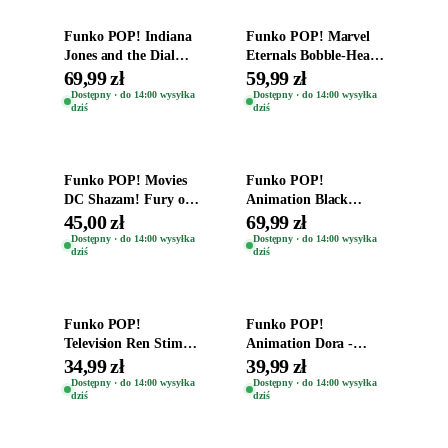
Funko POP! Indiana
Funko POP! Marvel
Jones and the Dial
Eternals Bobble-Head
Destiny Bobble-Head
Oryginalna Figurka
69,99 zł
59,99 zł
Teddy Kumar 1388
Kro 737
Dostępny · do 14:00 wysyłka
Dostępny · do 14:00 wysyłka
dziś
dziś
Dodaj do koszyka
Dodaj do koszyka
Funko POP! Movies
Funko POP!
DC Shazam! Fury of
Animation Black
the Gods Vinyl Figure
Clover Vinyl Figure
45,00 zł
69,99 zł
Eugene 1281
Oryginalna Figurka
Dostępny · do 14:00 wysyłka
Dostępny · do 14:00 wysyłka
dziś
dziś
Yuno 1101
Dodaj do koszyka
Dodaj do koszyka
Funko POP!
Funko POP!
Television Ren Stimpy
Animation Dora -
Space Madness Ren
Vinyl Figure
34,99 zł
39,99 zł
(Special Edition) 1532
Oryginalna Figurka
Dostępny · do 14:00 wysyłka
Dostępny · do 14:00 wysyłka
dziś
dziś
Dora 2003