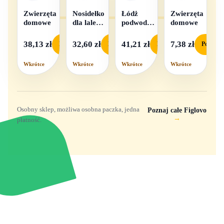
Zwierzęta
Nosidełko
Łódż
Zwierzęta
domowe
dla lalek
podwodna
domowe
w
na baterie
pudełku
38,13 zł
32,60 zł
41,21 zł
7,38 zł
Podgląd
Podgląd
Podgląd
Podgląd
Wkrótce
Wkrótce
Wkrótce
Wkrótce
Osobny sklep, możliwa osobna paczka, jedna
Poznaj całe Figlovo
→
płatność.
Zabawki, figurki i kolekcjonerskie hity z
e
smyk
ulubionych światów. Jeden sklep, przejrzyste
zasady dostawy i produkty od polskich oraz