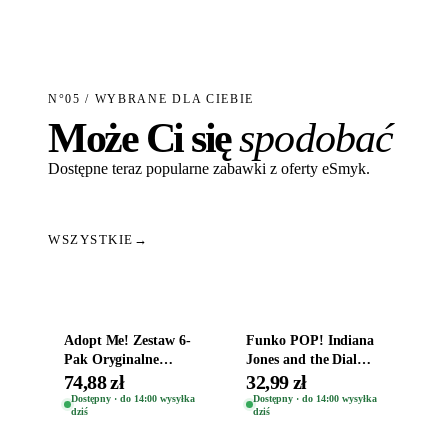
N°05 / WYBRANE DLA CIEBIE
Może Ci się
spodobać
Dostępne teraz popularne zabawki z oferty eSmyk.
WSZYSTKIE
→
Dodaj do koszyka
Dodaj do koszyka
Adopt Me! Zestaw 6-
Funko POP! Indiana
Pak Oryginalne
Jones and the Dial
Figurki Roblox
Destiny Bobble-Head
74,88 zł
32,99 zł
Zwierzęta Tropical
Helena Shaw 1386
Dostępny · do 14:00 wysyłka
Dostępny · do 14:00 wysyłka
dziś
dziś
Time
Dodaj do koszyka
Dodaj do koszyka