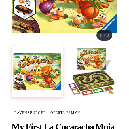
1
/
2
RAVENSBURGER
·
OFERTA ESMYK
My First La Cucaracha Moja