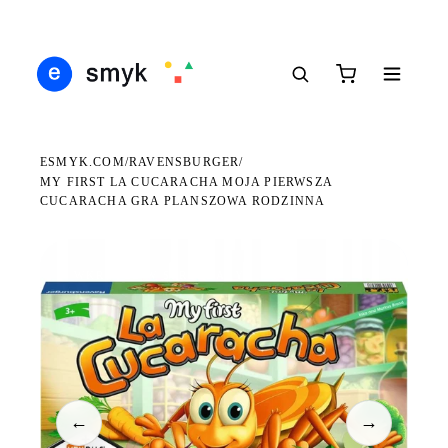
DARMOWA DOSTAWA OD 199 ZŁ
POLSCY I EUROPEJSCY DYSTRYBUTORZY
14 
●
●
●
ESMYK.COM
RAVENSBURGER
/
/
MY FIRST LA CUCARACHA MOJA PIERWSZA
CUCARACHA GRA PLANSZOWA RODZINNA
WKRÓTCE W SPRZEDAŻY
←
→