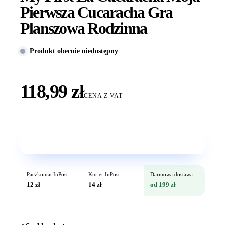
Pierwsza Cucaracha Gra
Planszowa Rodzinna
Produkt obecnie niedostępny
118,99 zł
CENA Z VAT
Wkrótce w sprzedaży
Paczkomat InPost
Kurier InPost
Darmowa dostawa
12 zł
14 zł
od 199 zł