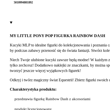
5010994801892
MY LITTLE PONY POP FIGURKA RAINBOW DASH
Kucyki MLP to idealne figurki do kolekcjonowania i poznania ca
by podczas zabawy przenosić się do świata fantazji. Stwórz ko
Niech Twoje ulubione kucyki zawsze będą modne! W każdym zestaw
tylko zechcesz! Dodatkowo naklejki ze znaczkami, by można 
tworzyć jeszcze więcej wyjątkowych figurek!
Odkryj i twórz magiczny świat Equestrii! Zbierz figurki swoich
Charakterystyka produktu:
przedstawia figurkę Rainbow Dash z akcesoriami
produkt licencjonowany