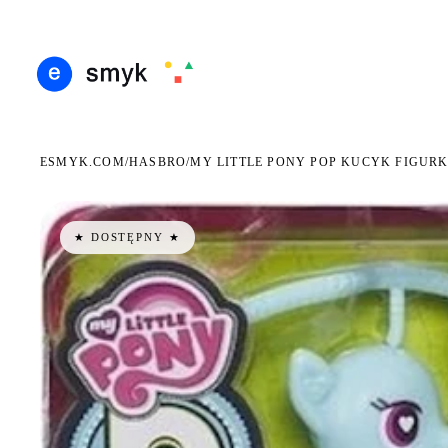
ARMOWA DOSTAWA OD 199 ZŁ
POLSCY I EUROPEJSCY DYSTRYBUTORZY
14 DN
●
●
ESMYK.COM
HASBRO
/
/
MY LITTLE PONY POP KUCYK FIGUR
★ DOSTĘPNY ★