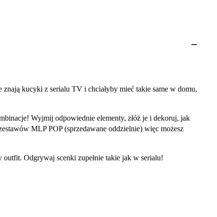
e znają kucyki z serialu TV i chciałyby mieć takie same w domu,
binacje! Wyjmij odpowiednie elementy, złóż je i dekoruj, jak
h zestawów MLP POP (sprzedawane oddzielnie) więc możesz
utfit. Odgrywaj scenki zupełnie takie jak w serialu!