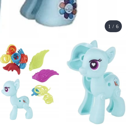
1
/
6