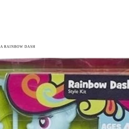
I NA ZWROT
ZAMÓW DO 14:00 — WYSYŁKA DZIŚ
DARMOWA DOSTAWA OD 199 
●
●
KA RAINBOW DASH