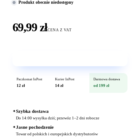
Produkt obecnie niedostępny
69,99 zł
CENA Z VAT
Wkrótce w sprzedaży
Paczkomat InPost
Kurier InPost
Darmowa dostawa
12 zł
14 zł
od 199 zł
✦
Szybka dostawa
Do 14:00 wysyłka dziś; przewóz 1–2 dni robocze
✦
Jasne pochodzenie
Towar od polskich i europejskich dystrybutorów