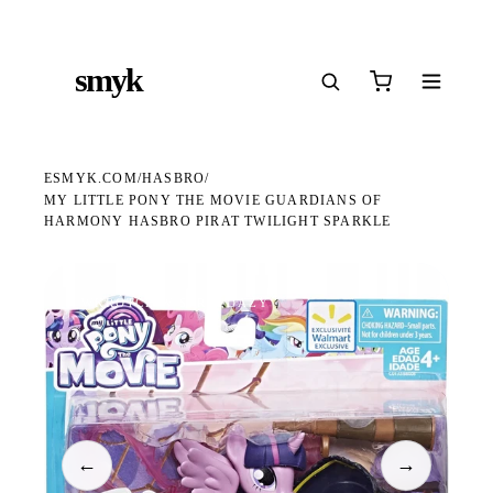
Ś
DARMOWA DOSTAWA OD 199 ZŁ
POLSCY I EUROPEJSCY DYSTRYBUTORZY
14
●
●
●
smyk
e
ESMYK.COM
HASBRO
/
/
MY LITTLE PONY THE MOVIE GUARDIANS OF
HARMONY HASBRO PIRAT TWILIGHT SPARKLE
WKRÓTCE W SPRZEDAŻY
←
→