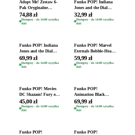
Adopt Me! Zestaw 6-
Funko POP! Indiana
Pak Oryginalne
Jones and the Dial
Figurki Roblox
Destiny Bobble-Head
74,88 zł
32,99 zł
Zwierzęta Tropical
Helena Shaw 1386
Dostępny · do 14:00 wysyłka
Dostępny · do 14:00 wysyłka
dziś
dziś
Time
Dodaj do koszyka
Dodaj do koszyka
Funko POP! Indiana
Funko POP! Marvel
Jones and the Dial
Eternals Bobble-Head
Destiny Bobble-Head
Oryginalna Figurka
69,99 zł
59,99 zł
Teddy Kumar 1388
Kro 737
Dostępny · do 14:00 wysyłka
Dostępny · do 14:00 wysyłka
dziś
dziś
Dodaj do koszyka
Dodaj do koszyka
Funko POP! Movies
Funko POP!
DC Shazam! Fury of
Animation Black
the Gods Vinyl Figure
Clover Vinyl Figure
45,00 zł
69,99 zł
Eugene 1281
Oryginalna Figurka
Dostępny · do 14:00 wysyłka
Dostępny · do 14:00 wysyłka
dziś
dziś
Yuno 1101
Dodaj do koszyka
Dodaj do koszyka
Funko POP!
Funko POP!