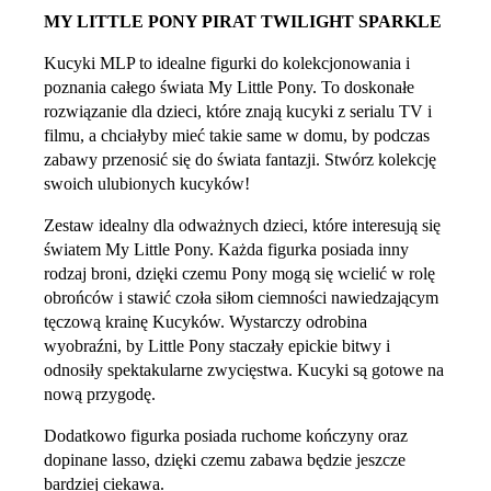
MY LITTLE PONY PIRAT TWILIGHT SPARKLE
Kucyki MLP to idealne figurki do kolekcjonowania i
poznania całego świata My Little Pony. To doskonałe
rozwiązanie dla dzieci, które znają kucyki z serialu TV i
filmu, a chciałyby mieć takie same w domu, by podczas
zabawy przenosić się do świata fantazji. Stwórz kolekcję
swoich ulubionych kucyków!
Zestaw idealny dla odważnych dzieci, które interesują się
światem My Little Pony. Każda figurka posiada inny
rodzaj broni, dzięki czemu Pony mogą się wcielić w rolę
obrońców i stawić czoła siłom ciemności nawiedzającym
tęczową krainę Kucyków. Wystarczy odrobina
wyobraźni, by Little Pony staczały epickie bitwy i
odnosiły spektakularne zwycięstwa. Kucyki są gotowe na
nową przygodę.
Dodatkowo figurka posiada ruchome kończyny oraz
dopinane lasso, dzięki czemu zabawa będzie jeszcze
bardziej ciekawa.