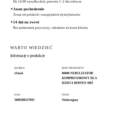
Do 14:00 wysyłka dziś; przewóz 1–2 dni robocze
✦
Jasne pochodzenie
Towar od polskich i europejskich dystrybutorów
✦
14 dni na zwrot
Bez podawania przyczyny; odesłanie na koszt klienta
WARTO WIEDZIEĆ
Informacje o produkcie
MARKA
KOD PRODUKTU
eSmyk
06006 NEBULIZATOR
KOMPRESOROWY DLA
DZIECI HOFFEN MIŚ
EAN
STAN
5609288237693
Niedostępny