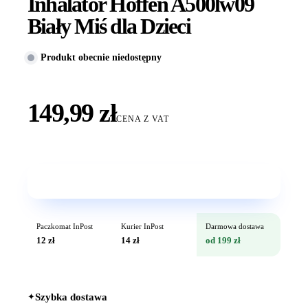
Inhalator Hoffen A500lw09
Biały Miś dla Dzieci
Produkt obecnie niedostępny
149,99 zł
CENA Z VAT
Wkrótce w sprzedaży
Paczkomat InPost
Kurier InPost
Darmowa dostawa
12 zł
14 zł
od 199 zł
✦
Szybka dostawa