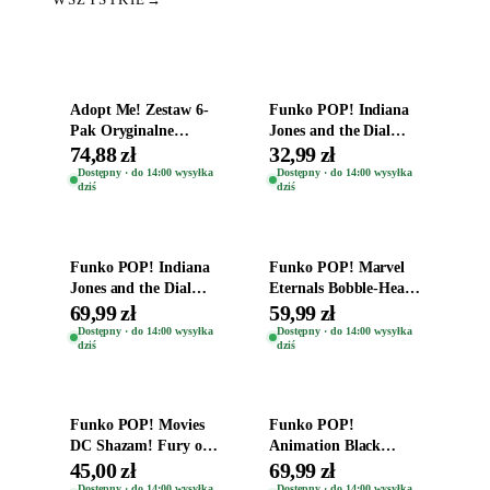
Dodaj do koszyka
Dodaj do koszyka
Adopt Me! Zestaw 6-
Funko POP! Indiana
Pak Oryginalne
Jones and the Dial
Figurki Roblox
Destiny Bobble-Head
74,88 zł
32,99 zł
Zwierzęta Tropical
Helena Shaw 1386
Dostępny · do 14:00 wysyłka
Dostępny · do 14:00 wysyłka
dziś
dziś
Time
Dodaj do koszyka
Dodaj do koszyka
Funko POP! Indiana
Funko POP! Marvel
Jones and the Dial
Eternals Bobble-Head
Destiny Bobble-Head
Oryginalna Figurka
69,99 zł
59,99 zł
Teddy Kumar 1388
Kro 737
Dostępny · do 14:00 wysyłka
Dostępny · do 14:00 wysyłka
dziś
dziś
Dodaj do koszyka
Dodaj do koszyka
Funko POP! Movies
Funko POP!
DC Shazam! Fury of
Animation Black
the Gods Vinyl Figure
Clover Vinyl Figure
45,00 zł
69,99 zł
Eugene 1281
Oryginalna Figurka
Dostępny · do 14:00 wysyłka
Dostępny · do 14:00 wysyłka