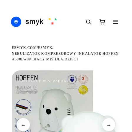
Ś
DARMOWA DOSTAWA OD 199 ZŁ
POLSCY I EUROPEJSCY DYSTRYBUTORZY
14
●
●
●
ESMYK.COM
ESMYK
/
/
NEBULIZATOR KOMPRESOROWY INHALATOR HOFFEN
A500LW09 BIAŁY MIŚ DLA DZIECI
WKRÓTCE W SPRZEDAŻY
←
→