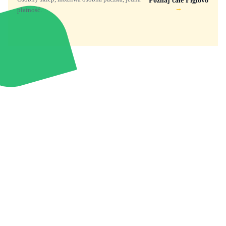
Poznaj całe Figlovo
→
płatność.
Zabawki, figurki i kolekcjonerskie hity z
e
smyk
ulubionych światów. Jeden sklep, przejrzyste
zasady dostawy i produkty od polskich oraz
europejskich dystrybutorów.
Popularne marki
Pomoc
Zakupy
Funko Marvel
Kontakt
Mój koszyk
Funko Disney
Dostawa
Wyszukiwarka