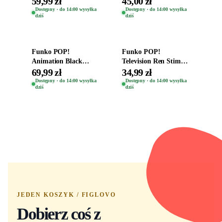
59,99 zł
45,00 zł
Kro 737
Eugene 1281
Dostępny · do 14:00 wysyłka
Dostępny · do 14:00 wysyłka
dziś
dziś
Dodaj do koszyka
Dodaj do koszyka
Funko POP!
Funko POP!
Animation Black
Television Ren Stimpy
Clover Vinyl Figure
Space Madness Ren
69,99 zł
34,99 zł
Oryginalna Figurka
(Special Edition) 1532
Dostępny · do 14:00 wysyłka
Dostępny · do 14:00 wysyłka
dziś
dziś
Yuno 1101
JEDEN KOSZYK / FIGLOVO
Dobierz coś z