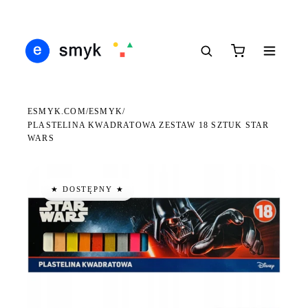
Ś
DARMOWA DOSTAWA OD 199 ZŁ
POLSCY I EUROPEJSCY DYSTRYBUTORZY
14
●
●
●
ESMYK.COM
ESMYK
/
/
PLASTELINA KWADRATOWA ZESTAW 18 SZTUK STAR
WARS
★ DOSTĘPNY ★