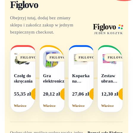
Figlovo
Obejrzyj tutaj, dodaj bez zmiany
sklepu i zakończ zakup w jednym
Figlovo
bezpiecznym checkout.
JEDEN KOSZYK
FIGLOVO
FIGLOVO
FIGLOVO
FIGLOVO
Czołg do
Gra
Koparka
Zestaw
skręcania
elektroniczna
na
ubranek
baterie
dla lalek
- 1
55,35 zł
20,12 zł
27,06 zł
12,30 zł
Podgląd
Podgląd
Podgląd
Podgl
komplet,
mix
Wkrótce
Wkrótce
Wkrótce
Wkrótce
wzorów
Osobny sklep, możliwa osobna paczka, jedna