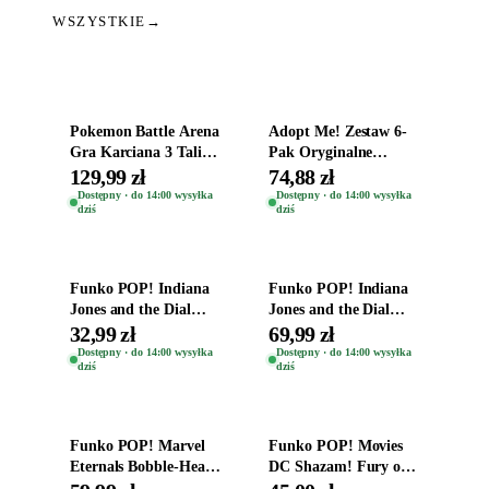
WSZYSTKIE
→
Dodaj do koszyka
Dodaj do koszyka
Pokemon Battle Arena
Adopt Me! Zestaw 6-
Gra Karciana 3 Talie
Pak Oryginalne
Oryginal
Figurki Roblox
129,99 zł
74,88 zł
Zwierzęta Tropical
Dostępny · do 14:00 wysyłka
Dostępny · do 14:00 wysyłka
dziś
dziś
Time
Dodaj do koszyka
Dodaj do koszyka
Funko POP! Indiana
Funko POP! Indiana
Jones and the Dial
Jones and the Dial
Destiny Bobble-Head
Destiny Bobble-Head
32,99 zł
69,99 zł
Helena Shaw 1386
Teddy Kumar 1388
Dostępny · do 14:00 wysyłka
Dostępny · do 14:00 wysyłka
dziś
dziś
Dodaj do koszyka
Dodaj do koszyka
Funko POP! Marvel
Funko POP! Movies
Eternals Bobble-Head
DC Shazam! Fury of
Oryginalna Figurka
the Gods Vinyl Figure