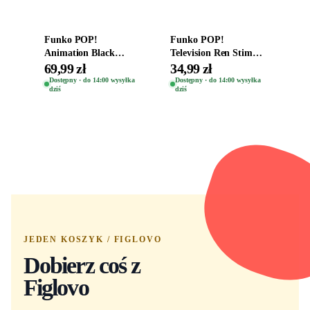
Funko POP!
Funko POP!
Animation Black
Television Ren Stimpy
Clover Vinyl Figure
Space Madness Ren
69,99 zł
34,99 zł
Oryginalna Figurka
(Special Edition) 1532
Dostępny · do 14:00 wysyłka
Dostępny · do 14:00 wysyłka
dziś
dziś
Yuno 1101
JEDEN KOSZYK / FIGLOVO
Dobierz coś z
Figlovo