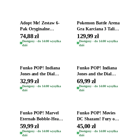
Dodaj do koszyka
Dodaj do koszyka
Adopt Me! Zestaw 6-
Pokemon Battle Arena
Pak Oryginalne
Gra Karciana 3 Talie
Figurki Roblox
Oryginal
74,88 zł
129,99 zł
Zwierzęta Tropical
Dostępny · do 14:00 wysyłka
Dostępny · do 14:00 wysyłka
dziś
dziś
Time
Dodaj do koszyka
Dodaj do koszyka
Funko POP! Indiana
Funko POP! Indiana
Jones and the Dial
Jones and the Dial
Destiny Bobble-Head
Destiny Bobble-Head
32,99 zł
69,99 zł
Helena Shaw 1386
Teddy Kumar 1388
Dostępny · do 14:00 wysyłka
Dostępny · do 14:00 wysyłka
dziś
dziś
Dodaj do koszyka
Dodaj do koszyka
Funko POP! Marvel
Funko POP! Movies
Eternals Bobble-Head
DC Shazam! Fury of
Oryginalna Figurka
the Gods Vinyl Figure
59,99 zł
45,00 zł
Kro 737
Eugene 1281
Dostępny · do 14:00 wysyłka
Dostępny · do 14:00 wysyłka
dziś
dziś
Dodaj do koszyka
Dodaj do koszyka