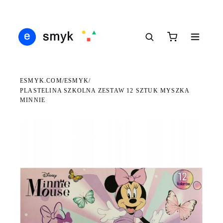
Ś
DARMOWA DOSTAWA OD 199 ZŁ
POLSCY I EUROPEJSCY DYSTRYBUTORZY
14
●
●
●
ESMYK.COM
ESMYK
/
/
PLASTELINA SZKOLNA ZESTAW 12 SZTUK MYSZKA
MINNIE
WKRÓTCE W SPRZEDAŻY