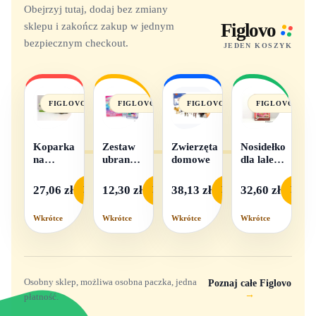
Obejrzyj tutaj, dodaj bez zmiany
sklepu i zakończ zakup w jednym
Figlovo
bezpiecznym checkout.
JEDEN KOSZYK
FIGLOVO
FIGLOVO
FIGLOVO
FIGLOVO
Koparka
Zestaw
Zwierzęta
Nosidełko
na
ubranek
domowe
dla lalek
baterie
dla lalek
w
- 1
pudełku
27,06 zł
12,30 zł
38,13 zł
32,60 zł
Podgląd
Podgląd
Podgląd
Podgl
komplet,
mix
Wkrótce
Wkrótce
Wkrótce
Wkrótce
wzorów
Osobny sklep, możliwa osobna paczka, jedna
Poznaj całe Figlovo
→
płatność.