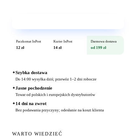
Wkrótce w sprzedaży
Paczkomat InPost
Kurier InPost
Darmowa dostawa
12 zł
14 zł
od 199 zł
✦
Szybka dostawa
Do 14:00 wysyłka dziś; przewóz 1–2 dni robocze
✦
Jasne pochodzenie
Towar od polskich i europejskich dystrybutorów
✦
14 dni na zwrot
Bez podawania przyczyny; odesłanie na koszt klienta
WARTO WIEDZIEĆ