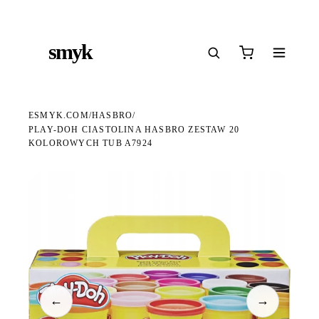
Ś
DARMOWA DOSTAWA OD 199 ZŁ
POLSCY I EUROPEJSCY DYSTRYBUTORZY
14
●
●
●
smyk
e
ESMYK.COM
HASBRO
/
/
PLAY-DOH CIASTOLINA HASBRO ZESTAW 20
KOLOROWYCH TUB A7924
WKRÓTCE W SPRZEDAŻY
←
→