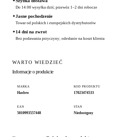
✦
Szybka dostawa
Do 14:00 wysyłka dziś; przewóz 1–2 dni robocze
✦
Jasne pochodzenie
Towar od polskich i europejskich dystrybutorów
✦
14 dni na zwrot
Bez podawania przyczyny; odesłanie na koszt klienta
WARTO WIEDZIEĆ
Informacje o produkcie
MARKA
KOD PRODUKTU
Hasbro
17023474533
EAN
STAN
5010993557448
Niedostępny