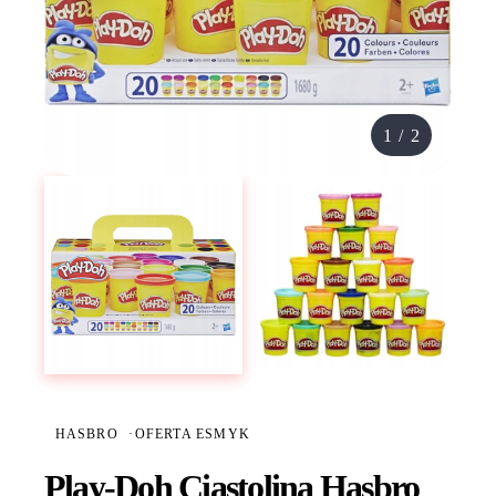
1
/
2
HASBRO
·
OFERTA ESMYK
Play-Doh Ciastolina Hasbro