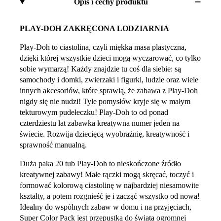
Opis i cechy produktu
PLAY-DOH ZAKRĘCONA LODZIARNIA
Play-Doh to ciastolina, czyli miękka masa plastyczna,
dzięki której wszystkie dzieci mogą wyczarować, co tylko
sobie wymarzą! Każdy znajdzie tu coś dla siebie: są
samochody i domki, zwierzaki i figurki, ludzie oraz wiele
innych akcesoriów, które sprawią, że zabawa z Play-Doh
nigdy się nie nudzi! Tyle pomysłów kryje się w małym
tekturowym pudełeczku! Play-Doh to od ponad
czterdziestu lat zabawka kreatywna numer jeden na
świecie. Rozwija dziecięcą wyobraźnię, kreatywność i
sprawność manualną.
Duża paka 20 tub Play-Doh to nieskończone źródło
kreatywnej zabawy! Małe rączki mogą skręcać, toczyć i
formować kolorową ciastolinę w najbardziej niesamowite
kształty, a potem rozgnieść je i zacząć wszystko od nowa!
Idealny do wspólnych zabaw w domu i na przyjęciach,
Super Color Pack jest przepustką do świata ogromnej