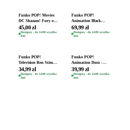
Funko POP! Movies
Funko POP!
DC Shazam! Fury of
Animation Black
the Gods Vinyl Figure
Clover Vinyl Figure
45,00 zł
69,99 zł
Eugene 1281
Oryginalna Figurka
Dostępny · do 14:00 wysyłka
Dostępny · do 14:00 wysyłka
dziś
dziś
Yuno 1101
Dodaj do koszyka
Dodaj do koszyka
Funko POP!
Funko POP!
Television Ren Stimpy
Animation Dora -
Space Madness Ren
Vinyl Figure
34,99 zł
39,99 zł
(Special Edition) 1532
Oryginalna Figurka
Dostępny · do 14:00 wysyłka
Dostępny · do 14:00 wysyłka
dziś
dziś
Dora 2003
Zabawki, figurki i kolekcjonerskie hity z