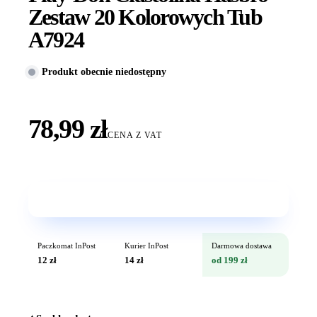
Zestaw 20 Kolorowych Tub
A7924
Produkt obecnie niedostępny
78,99 zł
CENA Z VAT
Wkrótce w sprzedaży
Paczkomat InPost
Kurier InPost
Darmowa dostawa
12 zł
14 zł
od 199 zł