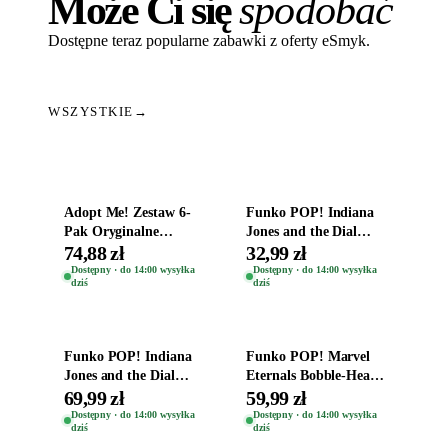
Może Ci się
spodobać
Dostępne teraz popularne zabawki z oferty eSmyk.
WSZYSTKIE
→
Dodaj do koszyka
Dodaj do koszyka
Adopt Me! Zestaw 6-
Funko POP! Indiana
Pak Oryginalne
Jones and the Dial
Figurki Roblox
Destiny Bobble-Head
74,88 zł
32,99 zł
Zwierzęta Tropical
Helena Shaw 1386
Dostępny · do 14:00 wysyłka
Dostępny · do 14:00 wysyłka
dziś
dziś
Time
Dodaj do koszyka
Dodaj do koszyka
Funko POP! Indiana
Funko POP! Marvel
Jones and the Dial
Eternals Bobble-Head
Destiny Bobble-Head
Oryginalna Figurka
69,99 zł
59,99 zł
Teddy Kumar 1388
Kro 737
Dostępny · do 14:00 wysyłka
Dostępny · do 14:00 wysyłka
dziś
dziś
Dodaj do koszyka
Dodaj do koszyka