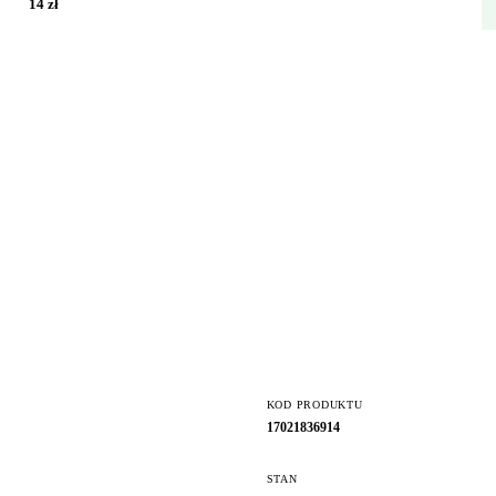
14 zł
KOD PRODUKTU
17021836914
STAN