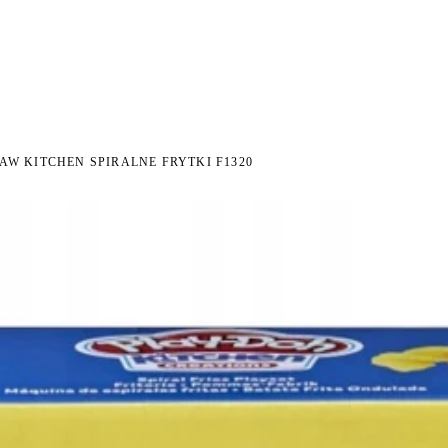
I NA ZWROT
ZAMÓW DO 14:00 — WYSYŁKA DZIŚ
DARMOWA DOSTAWA OD 199 
●
●
AW KITCHEN SPIRALNE FRYTKI F1320