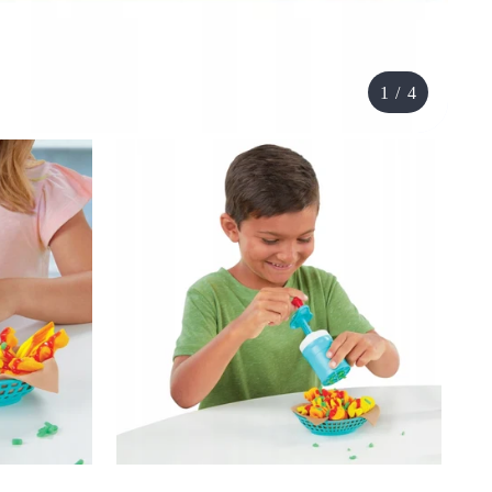
1
/
4