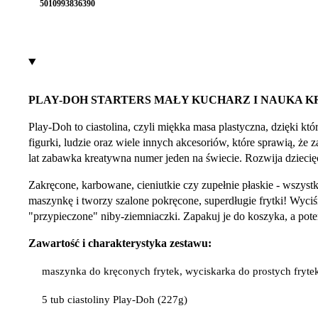
5010993836390
PLAY-DOH STARTERS MAŁY KUCHARZ I NAUKA K
Play-Doh to ciastolina, czyli miękka masa plastyczna, dzięki kt
figurki, ludzie oraz wiele innych akcesoriów, które sprawią, ż
lat zabawka kreatywna numer jeden na świecie. Rozwija dzieci
Zakręcone, karbowane, cieniutkie czy zupełnie płaskie - wszystki
maszynkę i tworzy szalone pokręcone, superdługie frytki! Wyci
"przypieczone" niby-ziemniaczki. Zapakuj je do koszyka, a pot
Zawartość i charakterystyka zestawu:
maszynka do kręconych frytek, wyciskarka do prostych fryte
5 tub ciastoliny Play-Doh (227g)