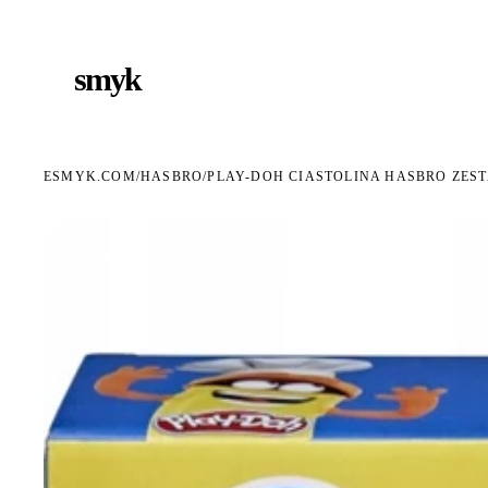
ARMOWA DOSTAWA OD 199 ZŁ
POLSCY I EUROPEJSCY DYSTRYBUTORZY
14 DN
●
●
smyk
e
ESMYK.COM
HASBRO
/
/
PLAY-DOH CIASTOLINA HASBRO ZEST
WKRÓTCE W SPRZEDAŻY