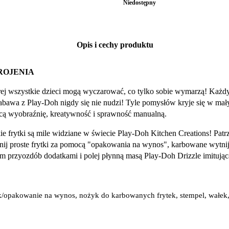
Niedostępny
Opis i cechy produktu
ROJENIA
órej wszystkie dzieci mogą wyczarować, co tylko sobie wymarzą! Każdy 
e zabawa z Play-Doh nigdy się nie nudzi! Tyle pomysłów kryje się w m
ęcą wyobraźnię, kreatywność i sprawność manualną.
e frytki są mile widziane w świecie Play-Doh Kitchen Creations! Patrz, 
śnij proste frytki za pomocą "opakowania na wynos", karbowane wytni
em przyozdób dodatkami i polej płynną masą Play-Doh Drizzle imitując
k/opakowanie na wynos, nożyk do karbowanych frytek, stempel, wałek,