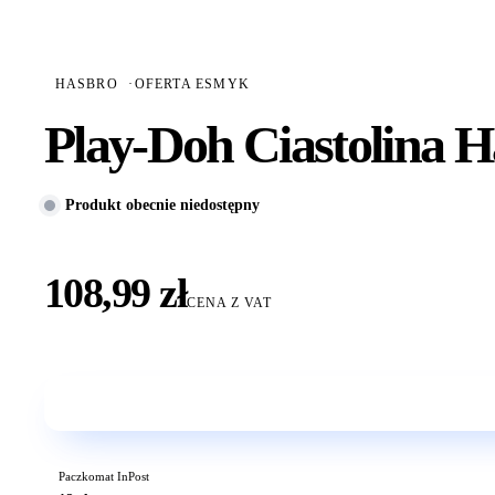
HASBRO
·
OFERTA ESMYK
Play-Doh Ciastolina H
Produkt obecnie niedostępny
108,99 zł
CENA Z VAT
Paczkomat InPost