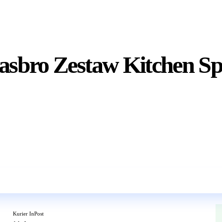
asbro Zestaw Kitchen Sp
Wkrótce w sprzedaży
Kurier InPost