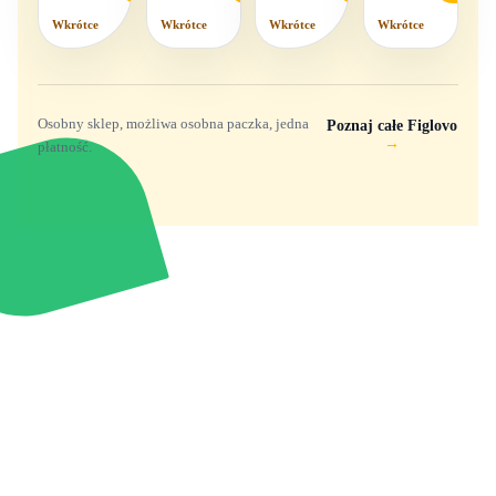
Wkrótce
Wkrótce
Wkrótce
Wkrótce
Osobny sklep, możliwa osobna paczka, jedna
Poznaj całe Figlovo
→
płatność.
Zabawki, figurki i kolekcjonerskie hity z
e
smyk
ulubionych światów. Jeden sklep, przejrzyste
zasady dostawy i produkty od polskich oraz
europejskich dystrybutorów.