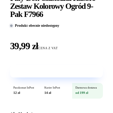
Zestaw Kolorowy Ogród 9-
Pak F7966
Produkt obecnie niedostępny
39,99 zł
CENA Z VAT
Wkrótce w sprzedaży
Paczkomat InPost
Kurier InPost
Darmowa dostawa
12 zł
14 zł
od 199 zł