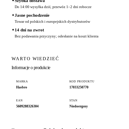
✦
Szybka dostawa
Do 14:00 wysyłka dziś; przewóz 1–2 dni robocze
✦
Jasne pochodzenie
Towar od polskich i europejskich dystrybutorów
✦
14 dni na zwrot
Bez podawania przyczyny; odesłanie na koszt klienta
WARTO WIEDZIEĆ
Informacje o produkcie
MARKA
KOD PRODUKTU
Hasbro
17033250770
EAN
STAN
5609288326304
Niedostępny