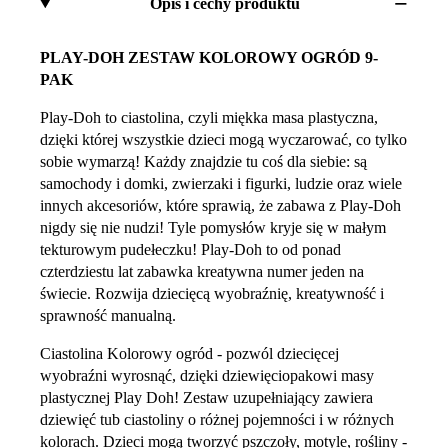
Opis i cechy produktu
PLAY-DOH ZESTAW KOLOROWY OGRÓD 9-
PAK
Play-Doh to ciastolina, czyli miękka masa plastyczna,
dzięki której wszystkie dzieci mogą wyczarować, co tylko
sobie wymarzą! Każdy znajdzie tu coś dla siebie: są
samochody i domki, zwierzaki i figurki, ludzie oraz wiele
innych akcesoriów, które sprawią, że zabawa z Play-Doh
nigdy się nie nudzi! Tyle pomysłów kryje się w małym
tekturowym pudełeczku! Play-Doh to od ponad
czterdziestu lat zabawka kreatywna numer jeden na
świecie. Rozwija dziecięcą wyobraźnię, kreatywność i
sprawność manualną.
Ciastolina Kolorowy ogród - pozwól dziecięcej
wyobraźni wyrosnąć, dzięki dziewięciopakowi masy
plastycznej Play Doh! Zestaw uzupełniający zawiera
dziewięć tub ciastoliny o różnej pojemności i w różnych
kolorach. Dzieci mogą tworzyć pszczoły, motyle, rośliny -