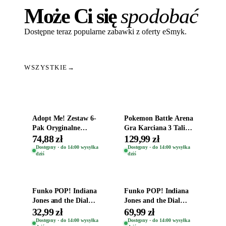
Może Ci się
spodobać
Dostępne teraz popularne zabawki z oferty eSmyk.
WSZYSTKIE
→
Dodaj do koszyka
Dodaj do koszyka
Adopt Me! Zestaw 6-
Pokemon Battle Arena
Pak Oryginalne
Gra Karciana 3 Talie
Figurki Roblox
Oryginal
74,88 zł
129,99 zł
Zwierzęta Tropical
Dostępny · do 14:00 wysyłka
Dostępny · do 14:00 wysyłka
dziś
dziś
Time
Dodaj do koszyka
Dodaj do koszyka
Funko POP! Indiana
Funko POP! Indiana
Jones and the Dial
Jones and the Dial
Destiny Bobble-Head
Destiny Bobble-Head
32,99 zł
69,99 zł
Helena Shaw 1386
Teddy Kumar 1388
Dostępny · do 14:00 wysyłka
Dostępny · do 14:00 wysyłka