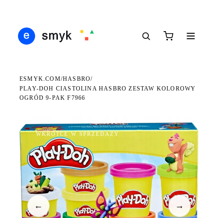
DARMOWA DOSTAWA OD 199 ZŁ
POLSCY I EUROPEJSCY DYSTRYBUTORZY
14 
●
●
●
ESMYK.COM
HASBRO
/
/
PLAY-DOH CIASTOLINA HASBRO ZESTAW KOLOROWY
OGRÓD 9-PAK F7966
WKRÓTCE W SPRZEDAŻY
←
→