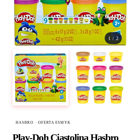
1
/
2
HASBRO
·
OFERTA ESMYK
Play-Doh Ciastolina Hasbro