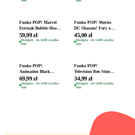
dziś
dziś
Dodaj do koszyka
Dodaj do koszyka
Funko POP! Marvel
Funko POP! Movies
Eternals Bobble-Head
DC Shazam! Fury of
Oryginalna Figurka
the Gods Vinyl Figure
59,99 zł
45,00 zł
Kro 737
Eugene 1281
Dostępny · do 14:00 wysyłka
Dostępny · do 14:00 wysyłka
dziś
dziś
Dodaj do koszyka
Dodaj do koszyka
Funko POP!
Funko POP!
Animation Black
Television Ren Stimpy
Clover Vinyl Figure
Space Madness Ren
69,99 zł
34,99 zł
Oryginalna Figurka
(Special Edition) 1532
Dostępny · do 14:00 wysyłka
Dostępny · do 14:00 wysyłka
dziś
dziś
Yuno 1101