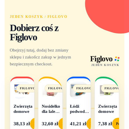
JEDEN KOSZYK / FIGLOVO
Dobierz coś z
Figlovo
Obejrzyj tutaj, dodaj bez zmiany
sklepu i zakończ zakup w jednym
Figlovo
bezpiecznym checkout.
JEDEN KOSZYK
FIGLOVO
FIGLOVO
FIGLOVO
FIGLOVO
Zwierzęta
Nosidełko
Łódż
Zwierzęta
domowe
dla lalek
podwodna
domowe
w
na baterie
pudełku
38,13 zł
32,60 zł
41,21 zł
7,38 zł
Podgląd
Podgląd
Podgląd
Podgląd