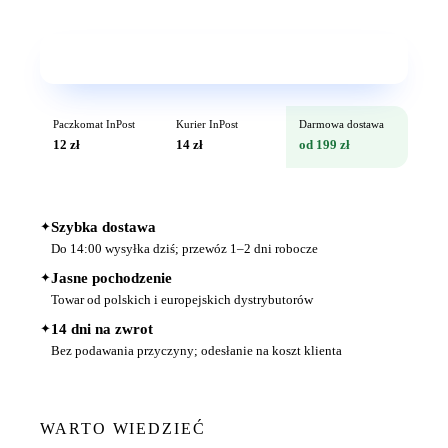
Wkrótce w sprzedaży
Paczkomat InPost
Kurier InPost
Darmowa dostawa
12 zł
14 zł
od 199 zł
✦
Szybka dostawa
Do 14:00 wysyłka dziś; przewóz 1–2 dni robocze
✦
Jasne pochodzenie
Towar od polskich i europejskich dystrybutorów
✦
14 dni na zwrot
Bez podawania przyczyny; odesłanie na koszt klienta
WARTO WIEDZIEĆ