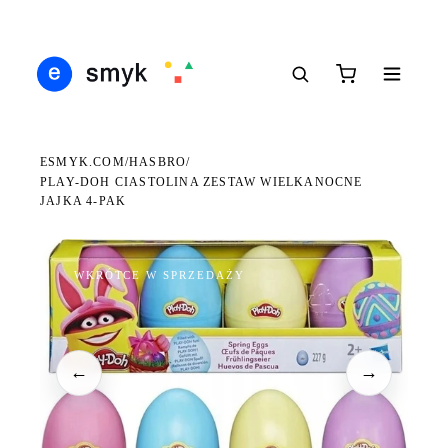
Ś
DARMOWA DOSTAWA OD 199 ZŁ
POLSCY I EUROPEJSCY DYSTRYBUTORZY
14
●
●
●
ESMYK.COM
HASBRO
/
/
PLAY-DOH CIASTOLINA ZESTAW WIELKANOCNE
JAJKA 4-PAK
WKRÓTCE W SPRZEDAŻY
←
→