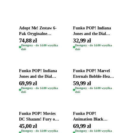
Dodaj do koszyka
Dodaj do koszyka
Adopt Me! Zestaw 6-
Funko POP! Indiana
Pak Oryginalne
Jones and the Dial
Figurki Roblox
Destiny Bobble-Head
74,88 zł
32,99 zł
Zwierzęta Tropical
Helena Shaw 1386
Dostępny · do 14:00 wysyłka
Dostępny · do 14:00 wysyłka
dziś
dziś
Time
Dodaj do koszyka
Dodaj do koszyka
Funko POP! Indiana
Funko POP! Marvel
Jones and the Dial
Eternals Bobble-Head
Destiny Bobble-Head
Oryginalna Figurka
69,99 zł
59,99 zł
Teddy Kumar 1388
Kro 737
Dostępny · do 14:00 wysyłka
Dostępny · do 14:00 wysyłka
dziś
dziś
Dodaj do koszyka
Dodaj do koszyka
Funko POP! Movies
Funko POP!
DC Shazam! Fury of
Animation Black
the Gods Vinyl Figure
Clover Vinyl Figure
45,00 zł
69,99 zł
Eugene 1281
Oryginalna Figurka
Dostępny · do 14:00 wysyłka
Dostępny · do 14:00 wysyłka