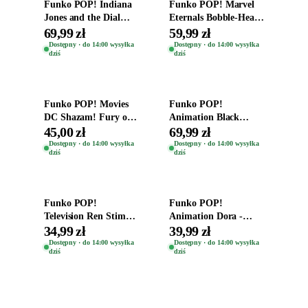
Funko POP! Indiana
Funko POP! Marvel
Jones and the Dial
Eternals Bobble-Head
Destiny Bobble-Head
Oryginalna Figurka
69,99 zł
59,99 zł
Teddy Kumar 1388
Kro 737
Dostępny · do 14:00 wysyłka
Dostępny · do 14:00 wysyłka
dziś
dziś
Dodaj do koszyka
Dodaj do koszyka
Funko POP! Movies
Funko POP!
DC Shazam! Fury of
Animation Black
the Gods Vinyl Figure
Clover Vinyl Figure
45,00 zł
69,99 zł
Eugene 1281
Oryginalna Figurka
Dostępny · do 14:00 wysyłka
Dostępny · do 14:00 wysyłka
dziś
dziś
Yuno 1101
Dodaj do koszyka
Dodaj do koszyka
Funko POP!
Funko POP!
Television Ren Stimpy
Animation Dora -
Space Madness Ren
Vinyl Figure
34,99 zł
39,99 zł
(Special Edition) 1532
Oryginalna Figurka
Dostępny · do 14:00 wysyłka
Dostępny · do 14:00 wysyłka
dziś
dziś
Dora 2003