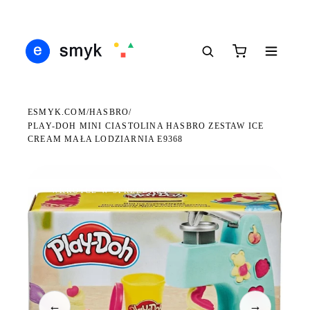
Ś
DARMOWA DOSTAWA OD 199 ZŁ
POLSCY I EUROPEJSCY DYSTRYBUTORZY
14
●
●
●
ESMYK.COM
HASBRO
/
/
PLAY-DOH MINI CIASTOLINA HASBRO ZESTAW ICE
CREAM MAŁA LODZIARNIA E9368
WKRÓTCE W SPRZEDAŻY
←
→