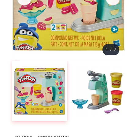
1
/
2