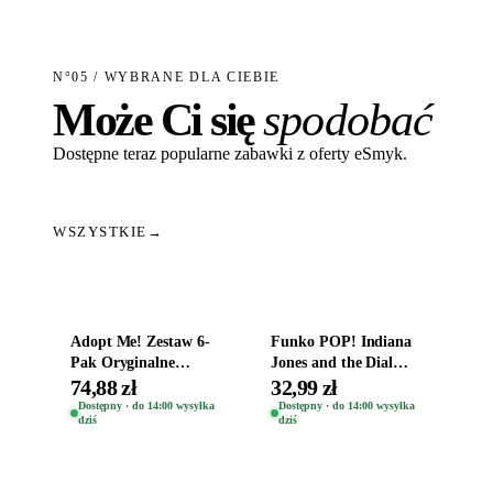
N°05 / WYBRANE DLA CIEBIE
Może Ci się
spodobać
Dostępne teraz popularne zabawki z oferty eSmyk.
WSZYSTKIE
→
Dodaj do koszyka
Dodaj do koszyka
Adopt Me! Zestaw 6-
Funko POP! Indiana
Pak Oryginalne
Jones and the Dial
Figurki Roblox
Destiny Bobble-Head
74,88 zł
32,99 zł
Zwierzęta Tropical
Helena Shaw 1386
Dostępny · do 14:00 wysyłka
Dostępny · do 14:00 wysyłka
dziś
dziś
Time
Dodaj do koszyka
Dodaj do koszyka