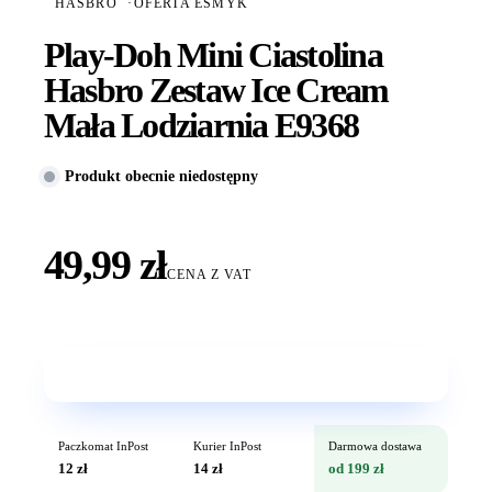
HASBRO
·
OFERTA ESMYK
Play-Doh Mini Ciastolina
Hasbro Zestaw Ice Cream
Mała Lodziarnia E9368
Produkt obecnie niedostępny
49,99 zł
CENA Z VAT
Wkrótce w sprzedaży
Paczkomat InPost
Kurier InPost
Darmowa dostawa
12 zł
14 zł
od 199 zł