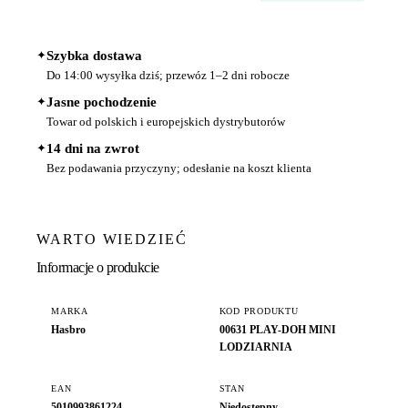
✦
Szybka dostawa
Do 14:00 wysyłka dziś; przewóz 1–2 dni robocze
✦
Jasne pochodzenie
Towar od polskich i europejskich dystrybutorów
✦
14 dni na zwrot
Bez podawania przyczyny; odesłanie na koszt klienta
WARTO WIEDZIEĆ
Informacje o produkcie
MARKA
KOD PRODUKTU
Hasbro
00631 PLAY-DOH MINI
LODZIARNIA
EAN
STAN
5010993861224
Niedostępny