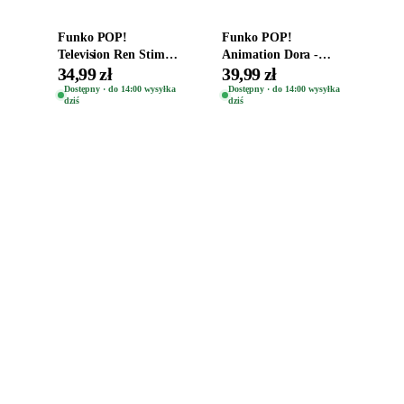
Funko POP!
Funko POP!
Television Ren Stimpy
Animation Dora -
Space Madness Ren
Vinyl Figure
34,99 zł
39,99 zł
(Special Edition) 1532
Oryginalna Figurka
Dostępny · do 14:00 wysyłka
Dostępny · do 14:00 wysyłka
dziś
dziś
Dora 2003
Zabawki, figurki i kolekcjonerskie hity z
e
smyk
ulubionych światów. Jeden sklep, przejrzyste
zasady dostawy i produkty od polskich oraz
europejskich dystrybutorów.