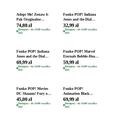
Adopt Me! Zestaw 6-
Funko POP! Indiana
Pak Oryginalne
Jones and the Dial
Figurki Roblox
Destiny Bobble-Head
74,88 zł
32,99 zł
Zwierzęta Tropical
Helena Shaw 1386
Dostępny · do 14:00 wysyłka
Dostępny · do 14:00 wysyłka
dziś
dziś
Time
Dodaj do koszyka
Dodaj do koszyka
Funko POP! Indiana
Funko POP! Marvel
Jones and the Dial
Eternals Bobble-Head
Destiny Bobble-Head
Oryginalna Figurka
69,99 zł
59,99 zł
Teddy Kumar 1388
Kro 737
Dostępny · do 14:00 wysyłka
Dostępny · do 14:00 wysyłka
dziś
dziś
Dodaj do koszyka
Dodaj do koszyka
Funko POP! Movies
Funko POP!
DC Shazam! Fury of
Animation Black
the Gods Vinyl Figure
Clover Vinyl Figure
45,00 zł
69,99 zł
Eugene 1281
Oryginalna Figurka
Dostępny · do 14:00 wysyłka
Dostępny · do 14:00 wysyłka
dziś
dziś
Yuno 1101
Dodaj do koszyka
Dodaj do koszyka