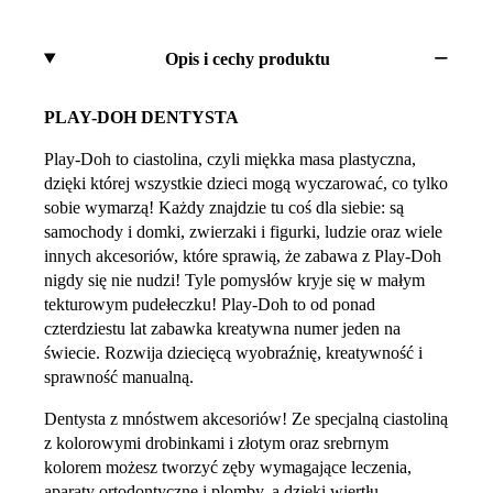
Opis i cechy produktu
PLAY-DOH DENTYSTA
Play-Doh to ciastolina, czyli miękka masa plastyczna,
dzięki której wszystkie dzieci mogą wyczarować, co tylko
sobie wymarzą! Każdy znajdzie tu coś dla siebie: są
samochody i domki, zwierzaki i figurki, ludzie oraz wiele
innych akcesoriów, które sprawią, że zabawa z Play-Doh
nigdy się nie nudzi! Tyle pomysłów kryje się w małym
tekturowym pudełeczku! Play-Doh to od ponad
czterdziestu lat zabawka kreatywna numer jeden na
świecie. Rozwija dziecięcą wyobraźnię, kreatywność i
sprawność manualną.
Dentysta z mnóstwem akcesoriów! Ze specjalną ciastoliną
z kolorowymi drobinkami i złotym oraz srebrnym
kolorem możesz tworzyć zęby wymagające leczenia,
aparaty ortodontyczne i plomby, a dzięki wiertłu