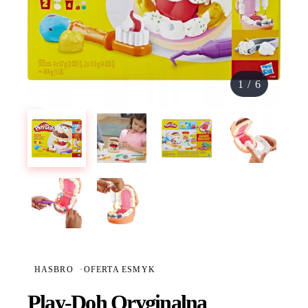
1
/
6
HASBRO
·
OFERTA ESMYK
Play-Doh Oryginalna