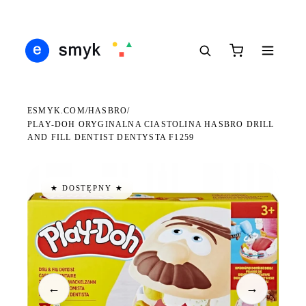
Ś
DARMOWA DOSTAWA OD 199 ZŁ
POLSCY I EUROPEJSCY DYSTRYBUTORZY
14
●
●
●
ESMYK.COM
HASBRO
/
/
PLAY-DOH ORYGINALNA CIASTOLINA HASBRO DRILL
AND FILL DENTIST DENTYSTA F1259
★ DOSTĘPNY ★
←
→