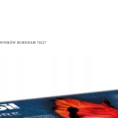
I NA ZWROT
ZAMÓW DO 14:00 — WYSYŁKA DZIŚ
DARMOWA DOSTAWA OD 199 
●
●
OWNIKÓW BURNHAM 70227