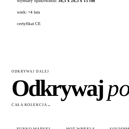
wymiary opakowania:
38,5 x 28,5 x 15 cm
wiek: +4 lata
certyfikat CE
ODKRYWAJ DALEJ
Odkrywaj
po
CAŁA KOLEKCJA
→