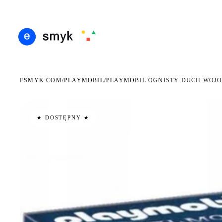
ARMOWA DOSTAWA OD 199 ZŁ
POLSCY I EUROPEJSCY DYSTRYBUTORZY
14 DN
●
●
ESMYK.COM
PLAYMOBIL
/
/
PLAYMOBIL OGNISTY DUCH WOJ
★ DOSTĘPNY ★