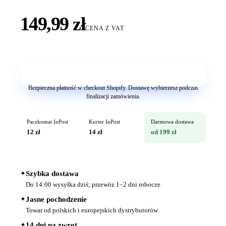
149,99 zł
CENA Z VAT
Dodaj do koszyka
Bezpieczna płatność w checkout Shopify. Dostawę wybierzesz podczas
finalizacji zamówienia.
Paczkomat InPost
Kurier InPost
Darmowa dostawa
12 zł
14 zł
od 199 zł
✦
Szybka dostawa
Do 14:00 wysyłka dziś; przewóz 1–2 dni robocze
✦
Jasne pochodzenie
Towar od polskich i europejskich dystrybutorów
✦
14 dni na zwrot