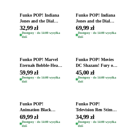
Funko POP! Indiana
Funko POP! Indiana
Jones and the Dial
Jones and the Dial
Destiny Bobble-Head
Destiny Bobble-Head
32,99 zł
69,99 zł
Helena Shaw 1386
Teddy Kumar 1388
Dostępny · do 14:00 wysyłka
Dostępny · do 14:00 wysyłka
dziś
dziś
Dodaj do koszyka
Dodaj do koszyka
Funko POP! Marvel
Funko POP! Movies
Eternals Bobble-Head
DC Shazam! Fury of
Oryginalna Figurka
the Gods Vinyl Figure
59,99 zł
45,00 zł
Kro 737
Eugene 1281
Dostępny · do 14:00 wysyłka
Dostępny · do 14:00 wysyłka
dziś
dziś
Dodaj do koszyka
Dodaj do koszyka
Funko POP!
Funko POP!
Animation Black
Television Ren Stimpy
Clover Vinyl Figure
Space Madness Ren
69,99 zł
34,99 zł
Oryginalna Figurka
(Special Edition) 1532
Dostępny · do 14:00 wysyłka
Dostępny · do 14:00 wysyłka
dziś
dziś
Yuno 1101