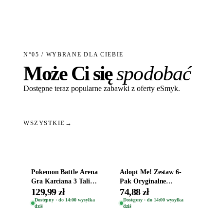
N°05 / WYBRANE DLA CIEBIE
Może Ci się
spodobać
Dostępne teraz popularne zabawki z oferty eSmyk.
WSZYSTKIE
→
Dodaj do koszyka
Dodaj do koszyka
Pokemon Battle Arena
Adopt Me! Zestaw 6-
Gra Karciana 3 Talie
Pak Oryginalne
Oryginal
Figurki Roblox
129,99 zł
74,88 zł
Zwierzęta Tropical
Dostępny · do 14:00 wysyłka
Dostępny · do 14:00 wysyłka
dziś
dziś
Time
Dodaj do koszyka
Dodaj do koszyka