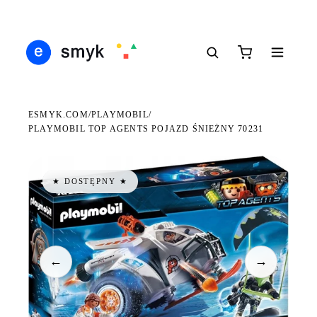
Ś
DARMOWA DOSTAWA OD 199 ZŁ
POLSCY I EUROPEJSCY DYSTRYBUTORZY
14
●
●
●
ESMYK.COM
PLAYMOBIL
/
/
PLAYMOBIL TOP AGENTS POJAZD ŚNIEŻNY 70231
★ DOSTĘPNY ★
←
→