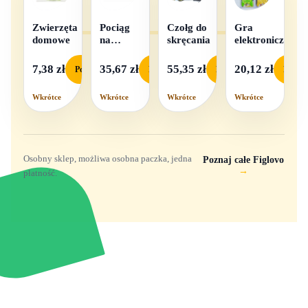
Zwierzęta
Pociąg
Czołg do
Gra
domowe
na
skręcania
elektroniczna
baterie
światło i
7,38 zł
35,67 zł
55,35 zł
20,12 zł
Podgląd
Podgląd
Podgląd
Podgl
dźwięk
Wkrótce
Wkrótce
Wkrótce
Wkrótce
Osobny sklep, możliwa osobna paczka, jedna
Poznaj całe Figlovo
→
płatność.
Zabawki, figurki i kolekcjonerskie hity z
e
smyk
ulubionych światów. Jeden sklep, przejrzyste
zasady dostawy i produkty od polskich oraz