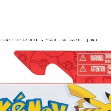
I NA ZWROT
ZAMÓW DO 14:00 — WYSYŁKA DZIŚ
DARMOWA DOSTAWA OD 199 
●
●
ACK KANTO PIKACHU CHARMANDER BULBASAUR SQUIRTLE