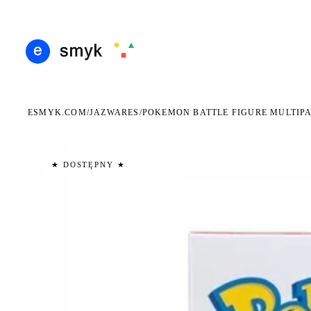
ARMOWA DOSTAWA OD 199 ZŁ
POLSCY I EUROPEJSCY DYSTRYBUTORZY
14 DN
●
●
ESMYK.COM
JAZWARES
/
/
POKEMON BATTLE FIGURE MULTIP
★ DOSTĘPNY ★