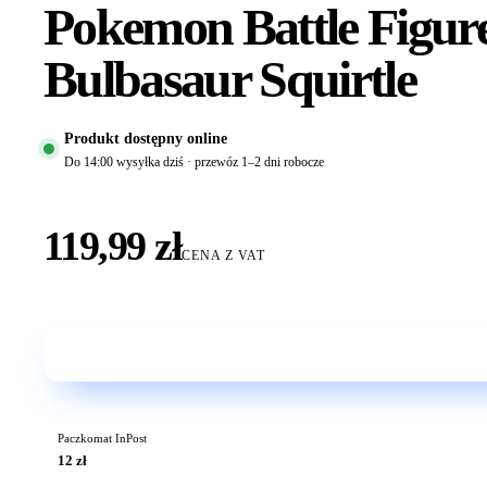
Pokemon Battle Figu
Bulbasaur Squirtle
Produkt dostępny online
Do 14:00 wysyłka dziś · przewóz 1–2 dni robocze
119,99 zł
CENA Z VAT
Paczkomat InPost
12 zł