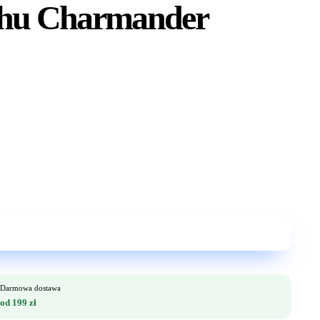
achu Charmander
Darmowa dostawa
od 199 zł