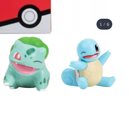
1
/
6