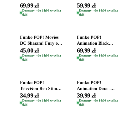
Destiny Bobble-Head
Oryginalna Figurka
69,99 zł
59,99 zł
Teddy Kumar 1388
Kro 737
Dostępny · do 14:00 wysyłka
Dostępny · do 14:00 wysyłka
dziś
dziś
Dodaj do koszyka
Dodaj do koszyka
Funko POP! Movies
Funko POP!
DC Shazam! Fury of
Animation Black
the Gods Vinyl Figure
Clover Vinyl Figure
45,00 zł
69,99 zł
Eugene 1281
Oryginalna Figurka
Dostępny · do 14:00 wysyłka
Dostępny · do 14:00 wysyłka
dziś
dziś
Yuno 1101
Dodaj do koszyka
Dodaj do koszyka
Funko POP!
Funko POP!
Television Ren Stimpy
Animation Dora -
Space Madness Ren
Vinyl Figure
34,99 zł
39,99 zł
(Special Edition) 1532
Oryginalna Figurka
Dostępny · do 14:00 wysyłka
Dostępny · do 14:00 wysyłka
dziś
dziś
Dora 2003