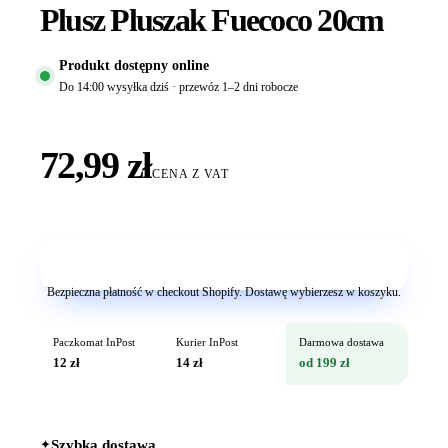
Plusz Pluszak Fuecoco 20cm
Produkt dostępny online
Do 14:00 wysyłka dziś · przewóz 1–2 dni robocze
72,99 zł
CENA Z VAT
Dodaj do koszyka
Bezpieczna płatność w checkout Shopify. Dostawę wybierzesz w koszyku.
Paczkomat InPost
Kurier InPost
Darmowa dostawa
12 zł
14 zł
od 199 zł
✦
Szybka dostawa