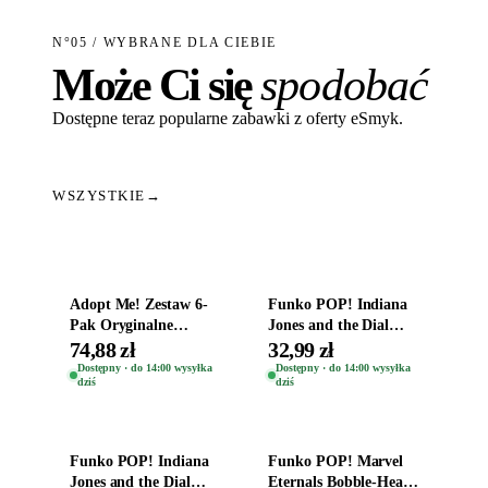
N°05 / WYBRANE DLA CIEBIE
Może Ci się
spodobać
Dostępne teraz popularne zabawki z oferty eSmyk.
WSZYSTKIE
→
Dodaj do koszyka
Dodaj do koszyka
Adopt Me! Zestaw 6-
Funko POP! Indiana
Pak Oryginalne
Jones and the Dial
Figurki Roblox
Destiny Bobble-Head
74,88 zł
32,99 zł
Zwierzęta Tropical
Helena Shaw 1386
Dostępny · do 14:00 wysyłka
Dostępny · do 14:00 wysyłka
dziś
dziś
Time
Dodaj do koszyka
Dodaj do koszyka
Funko POP! Indiana
Funko POP! Marvel
Jones and the Dial
Eternals Bobble-Head