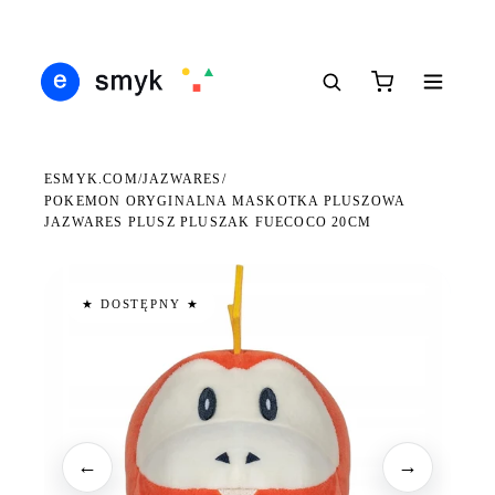
Ś
DARMOWA DOSTAWA OD 199 ZŁ
POLSCY I EUROPEJSCY DYSTRYBUTORZY
14
●
●
●
ESMYK.COM
JAZWARES
/
/
POKEMON ORYGINALNA MASKOTKA PLUSZOWA
JAZWARES PLUSZ PLUSZAK FUECOCO 20CM
★ DOSTĘPNY ★
←
→