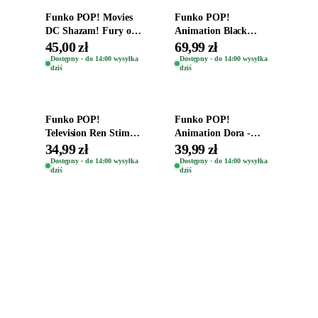
Funko POP! Movies
Funko POP!
DC Shazam! Fury of
Animation Black
the Gods Vinyl Figure
Clover Vinyl Figure
45,00 zł
69,99 zł
Eugene 1281
Oryginalna Figurka
Dostępny · do 14:00 wysyłka
Dostępny · do 14:00 wysyłka
dziś
dziś
Yuno 1101
Dodaj do koszyka
Dodaj do koszyka
Funko POP!
Funko POP!
Television Ren Stimpy
Animation Dora -
Space Madness Ren
Vinyl Figure
34,99 zł
39,99 zł
(Special Edition) 1532
Oryginalna Figurka
Dostępny · do 14:00 wysyłka
Dostępny · do 14:00 wysyłka
dziś
dziś
Dora 2003
Zabawki, figurki i kolekcjonerskie hity z
e
smyk
ulubionych światów. Jeden sklep, przejrzyste