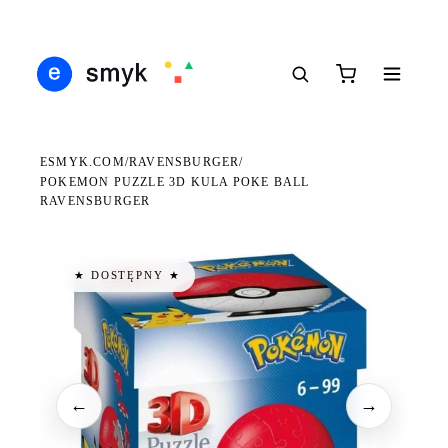
Ś
DARMOWA DOSTAWA OD 199 ZŁ
POLSCY I EUROPEJSCY DYSTRYBUTORZY
14
●
●
●
ESMYK.COM
RAVENSBURGER
/
/
POKEMON PUZZLE 3D KULA POKE BALL
RAVENSBURGER
★ DOSTĘPNY ★
←
→