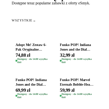
Dostępne teraz popularne zabawki z oferty eSmyk.
WSZYSTKIE
→
Dodaj do koszyka
Dodaj do koszyka
Adopt Me! Zestaw 6-
Funko POP! Indiana
Pak Oryginalne
Jones and the Dial
Figurki Roblox
Destiny Bobble-Head
74,88 zł
32,99 zł
Zwierzęta Tropical
Helena Shaw 1386
Dostępny · do 14:00 wysyłka
Dostępny · do 14:00 wysyłka
dziś
dziś
Time
Dodaj do koszyka
Dodaj do koszyka
Funko POP! Indiana
Funko POP! Marvel
Jones and the Dial
Eternals Bobble-Head
Destiny Bobble-Head
Oryginalna Figurka
69,99 zł
59,99 zł
Teddy Kumar 1388
Kro 737
Dostępny · do 14:00 wysyłka
Dostępny · do 14:00 wysyłka
dziś
dziś
Dodaj do koszyka
Dodaj do koszyka