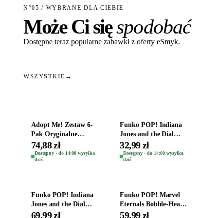
N°05 / WYBRANE DLA CIEBIE
Może Ci się
spodobać
Dostępne teraz popularne zabawki z oferty eSmyk.
WSZYSTKIE
→
Dodaj do koszyka
Dodaj do koszyka
Adopt Me! Zestaw 6-
Funko POP! Indiana
Pak Oryginalne
Jones and the Dial
Figurki Roblox
Destiny Bobble-Head
74,88 zł
32,99 zł
Zwierzęta Tropical
Helena Shaw 1386
Dostępny · do 14:00 wysyłka
Dostępny · do 14:00 wysyłka
dziś
dziś
Time
Dodaj do koszyka
Dodaj do koszyka
Funko POP! Indiana
Funko POP! Marvel
Jones and the Dial
Eternals Bobble-Head
Destiny Bobble-Head
Oryginalna Figurka
69,99 zł
59,99 zł