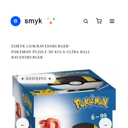
Ś
DARMOWA DOSTAWA OD 199 ZŁ
POLSCY I EUROPEJSCY DYSTRYBUTORZY
14
●
●
●
ESMYK.COM
RAVENSBURGER
/
/
POKEMON PUZZLE 3D KULA ULTRA BALL
RAVENSBURGER
★ DOSTĘPNY ★
←
→