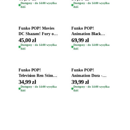
Teddy Kumar 1388
Kro 737
Dostępny · do 14:00 wysyłka
Dostępny · do 14:00 wysyłka
dziś
dziś
Dodaj do koszyka
Dodaj do koszyka
Funko POP! Movies
Funko POP!
DC Shazam! Fury of
Animation Black
the Gods Vinyl Figure
Clover Vinyl Figure
45,00 zł
69,99 zł
Eugene 1281
Oryginalna Figurka
Dostępny · do 14:00 wysyłka
Dostępny · do 14:00 wysyłka
dziś
dziś
Yuno 1101
Dodaj do koszyka
Dodaj do koszyka
Funko POP!
Funko POP!
Television Ren Stimpy
Animation Dora -
Space Madness Ren
Vinyl Figure
34,99 zł
39,99 zł
(Special Edition) 1532
Oryginalna Figurka
Dostępny · do 14:00 wysyłka
Dostępny · do 14:00 wysyłka
dziś
dziś
Dora 2003