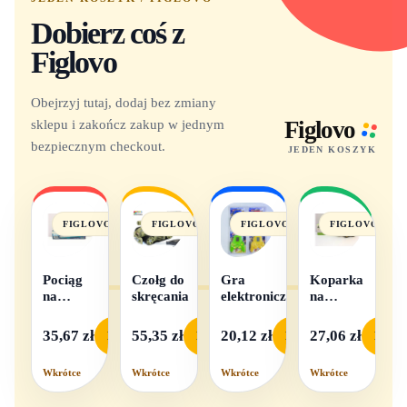
Dobierz coś z
Figlovo
Obejrzyj tutaj, dodaj bez zmiany
sklepu i zakończ zakup w jednym
Figlovo
bezpiecznym checkout.
JEDEN KOSZYK
FIGLOVO
FIGLOVO
FIGLOVO
FIGLOVO
Pociąg
Czołg do
Gra
Koparka
na
skręcania
elektroniczna
na
baterie
baterie
światło i
35,67 zł
55,35 zł
20,12 zł
27,06 zł
Podgląd
Podgląd
Podgląd
Podgl
dźwięk
Wkrótce
Wkrótce
Wkrótce
Wkrótce