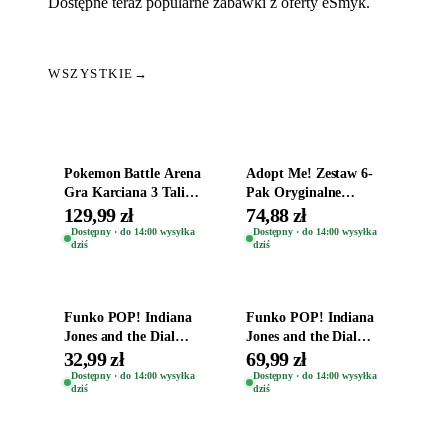
Dostępne teraz popularne zabawki z oferty eSmyk.
WSZYSTKIE
→
Dodaj do koszyka
Dodaj do koszyka
Pokemon Battle Arena
Adopt Me! Zestaw 6-
Gra Karciana 3 Talie
Pak Oryginalne
Oryginal
Figurki Roblox
129,99 zł
74,88 zł
Zwierzęta Tropical
Dostępny · do 14:00 wysyłka
Dostępny · do 14:00 wysyłka
dziś
dziś
Time
Dodaj do koszyka
Dodaj do koszyka
Funko POP! Indiana
Funko POP! Indiana
Jones and the Dial
Jones and the Dial
Destiny Bobble-Head
Destiny Bobble-Head
32,99 zł
69,99 zł
Helena Shaw 1386
Teddy Kumar 1388
Dostępny · do 14:00 wysyłka
Dostępny · do 14:00 wysyłka
dziś
dziś
Dodaj do koszyka
Dodaj do koszyka