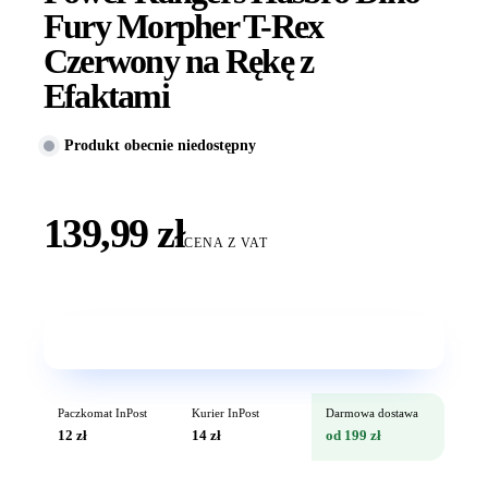
Fury Morpher T-Rex
Czerwony na Rękę z
Efaktami
Produkt obecnie niedostępny
139,99 zł
CENA Z VAT
Wkrótce w sprzedaży
Paczkomat InPost
Kurier InPost
Darmowa dostawa
12 zł
14 zł
od 199 zł