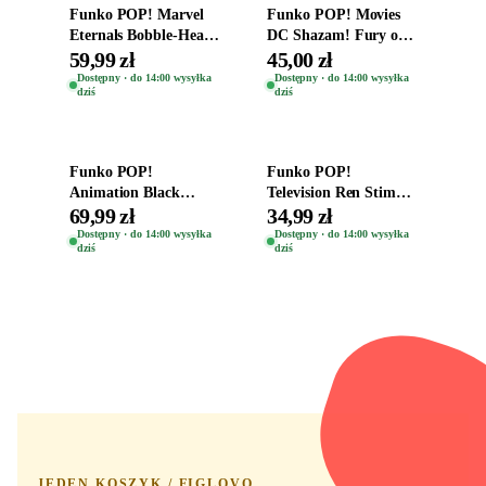
Funko POP! Marvel
Funko POP! Movies
Eternals Bobble-Head
DC Shazam! Fury of
Oryginalna Figurka
the Gods Vinyl Figure
59,99 zł
45,00 zł
Kro 737
Eugene 1281
Dostępny · do 14:00 wysyłka
Dostępny · do 14:00 wysyłka
dziś
dziś
Dodaj do koszyka
Dodaj do koszyka
Funko POP!
Funko POP!
Animation Black
Television Ren Stimpy
Clover Vinyl Figure
Space Madness Ren
69,99 zł
34,99 zł
Oryginalna Figurka
(Special Edition) 1532
Dostępny · do 14:00 wysyłka
Dostępny · do 14:00 wysyłka
dziś
dziś
Yuno 1101
JEDEN KOSZYK / FIGLOVO