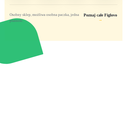
Osobny sklep, możliwa osobna paczka, jedna
Poznaj całe Figlovo
→
płatność.
Zabawki, figurki i kolekcjonerskie hity z
e
smyk
ulubionych światów. Jeden sklep, przejrzyste
zasady dostawy i produkty od polskich oraz
europejskich dystrybutorów.
Popularne marki
Pomoc
Zakupy
Funko Marvel
Kontakt
Mój koszyk