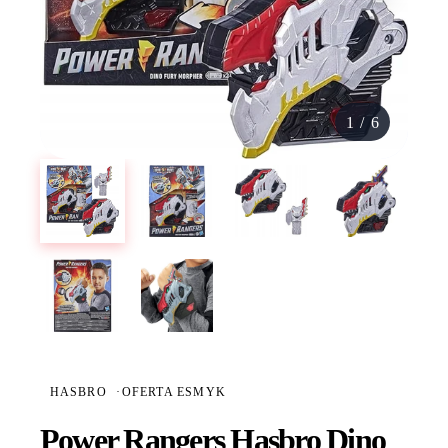
1
/
6
HASBRO
·
OFERTA ESMYK
Power Rangers Hasbro Dino