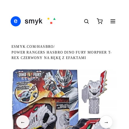
DARMOWA DOSTAWA OD 199 ZŁ
POLSCY I EUROPEJSCY DYSTRYBUTORZY
14 
●
●
●
ESMYK.COM
HASBRO
/
/
POWER RANGERS HASBRO DINO FURY MORPHER T-
REX CZERWONY NA RĘKĘ Z EFAKTAMI
WKRÓTCE W SPRZEDAŻY
←
→