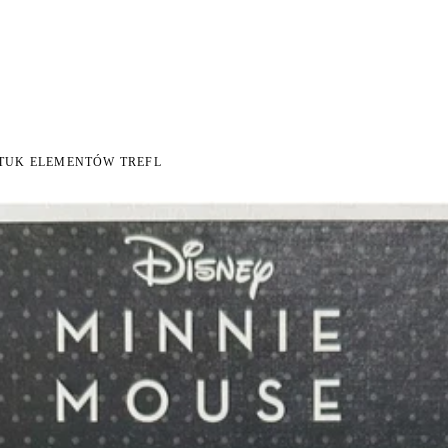
 NA ZWROT
ZAMÓW DO 14:00 — WYSYŁKA DZIŚ
DARMOWA DOSTAWA OD 199 Z
●
●
ZTUK ELEMENTÓW TREFL