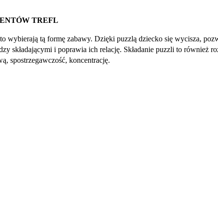
EMENTÓW TREFL
ęsto wybierają tą formę zabawy. Dzięki puzzlą dziecko się wycisza, po
zy składającymi i poprawia ich relację. Składanie puzzli to również ro
ą, spostrzegawczość, koncentrację.