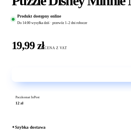
Puzzle Disney Minnie
Produkt dostępny online
Do 14:00 wysyłka dziś · przewóz 1–2 dni robocze
19,99 zł
CENA Z VAT
Paczkomat InPost
12 zł
✦
Szybka dostawa