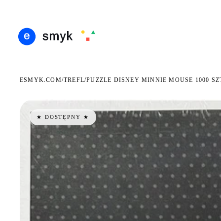
RMOWA DOSTAWA OD 199 ZŁ
POLSCY I EUROPEJSCY DYSTRYBUTORZY
14 DNI
●
●
ESMYK.COM
TREFL
/
/
PUZZLE DISNEY MINNIE MOUSE 1000 S
★ DOSTĘPNY ★