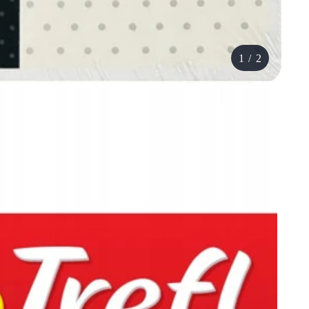
1
/
2