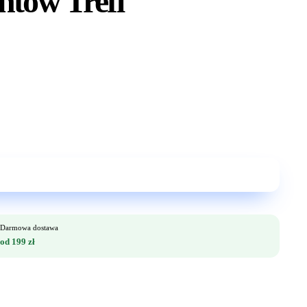
ntów Trefl
Darmowa dostawa
od 199 zł