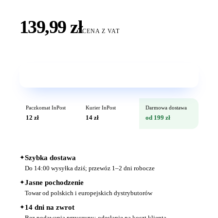
139,99 zł
CENA Z VAT
Wkrótce w sprzedaży
Paczkomat InPost
Kurier InPost
Darmowa dostawa
12 zł
14 zł
od 199 zł
✦
Szybka dostawa
Do 14:00 wysyłka dziś; przewóz 1–2 dni robocze
✦
Jasne pochodzenie
Towar od polskich i europejskich dystrybutorów
✦
14 dni na zwrot
Bez podawania przyczyny; odesłanie na koszt klienta