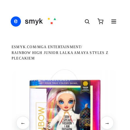
Ś
DARMOWA DOSTAWA OD 199 ZŁ
POLSCY I EUROPEJSCY DYSTRYBUTORZY
14
●
●
●
ESMYK.COM
MGA ENTERTAINMENT
/
/
RAINBOW HIGH JUNIOR LALKA AMAYA STYLES Z
PLECAKIEM
WKRÓTCE W SPRZEDAŻY
←
→