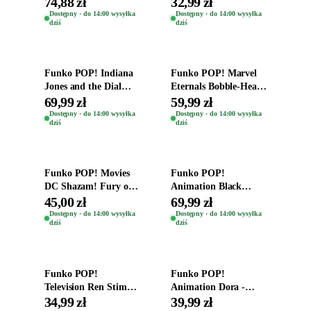
74,88 zł
32,99 zł
Zwierzęta Tropical
Helena Shaw 1386
Dostępny · do 14:00 wysyłka
Dostępny · do 14:00 wysyłka
dziś
dziś
Time
Dodaj do koszyka
Dodaj do koszyka
Funko POP! Indiana
Funko POP! Marvel
Jones and the Dial
Eternals Bobble-Head
Destiny Bobble-Head
Oryginalna Figurka
69,99 zł
59,99 zł
Teddy Kumar 1388
Kro 737
Dostępny · do 14:00 wysyłka
Dostępny · do 14:00 wysyłka
dziś
dziś
Dodaj do koszyka
Dodaj do koszyka
Funko POP! Movies
Funko POP!
DC Shazam! Fury of
Animation Black
the Gods Vinyl Figure
Clover Vinyl Figure
45,00 zł
69,99 zł
Eugene 1281
Oryginalna Figurka
Dostępny · do 14:00 wysyłka
Dostępny · do 14:00 wysyłka
dziś
dziś
Yuno 1101
Dodaj do koszyka
Dodaj do koszyka
Funko POP!
Funko POP!
Television Ren Stimpy
Animation Dora -
Space Madness Ren
Vinyl Figure
34,99 zł
39,99 zł