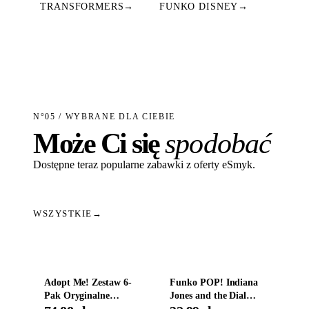
TRANSFORMERS
→
FUNKO DISNEY
→
N°05 / WYBRANE DLA CIEBIE
Może Ci się
spodobać
Dostępne teraz popularne zabawki z oferty eSmyk.
WSZYSTKIE
→
Dodaj do koszyka
Dodaj do koszyka
Adopt Me! Zestaw 6-
Funko POP! Indiana
Pak Oryginalne
Jones and the Dial
Figurki Roblox
Destiny Bobble-Head