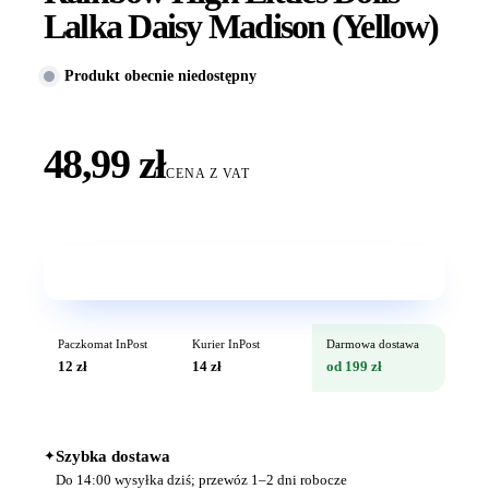
Lalka Daisy Madison (Yellow)
Produkt obecnie niedostępny
48,99 zł
CENA Z VAT
Wkrótce w sprzedaży
Paczkomat InPost
Kurier InPost
Darmowa dostawa
12 zł
14 zł
od 199 zł
✦
Szybka dostawa
Do 14:00 wysyłka dziś; przewóz 1–2 dni robocze