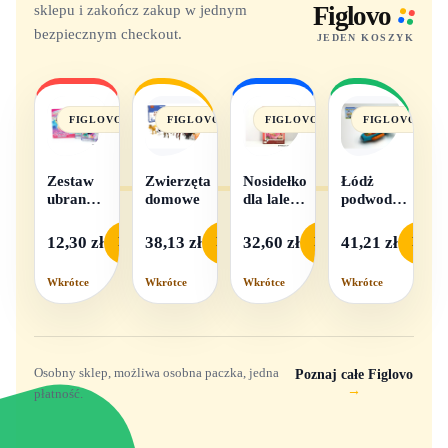
sklepu i zakończ zakup w jednym
Figlovo
bezpiecznym checkout.
JEDEN KOSZYK
FIGLOVO
FIGLOVO
FIGLOVO
FIGLOVO
Zestaw
Zwierzęta
Nosidełko
Łódż
ubranek
domowe
dla lalek
podwodna
dla lalek
w
na baterie
- 1
pudełku
12,30 zł
38,13 zł
32,60 zł
41,21 zł
Podgląd
Podgląd
Podgląd
Podgl
komplet,
mix
Wkrótce
Wkrótce
Wkrótce
Wkrótce
wzorów
Osobny sklep, możliwa osobna paczka, jedna
Poznaj całe Figlovo
→
płatność.