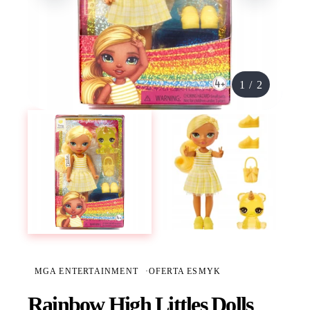
1
/
2
MGA ENTERTAINMENT
·
OFERTA ESMYK
Rainbow High Littles Dolls