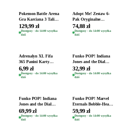
Pokemon Battle Arena
Adopt Me! Zestaw 6-
Gra Karciana 3 Talie
Pak Oryginalne
Oryginal
Figurki Roblox
129,99 zł
74,88 zł
Zwierzęta Tropical
Dostępny · do 14:00 wysyłka
Dostępny · do 14:00 wysyłka
dziś
dziś
Time
Dodaj do koszyka
Dodaj do koszyka
Adrenalyn XL Fifa
Funko POP! Indiana
365 Panini Karty
Jones and the Dial
Piłkarskie Saszetka z
Destiny Bobble-Head
6,99 zł
32,99 zł
Kartami 2026
Helena Shaw 1386
Dostępny · do 14:00 wysyłka
Dostępny · do 14:00 wysyłka
dziś
dziś
Dodaj do koszyka
Dodaj do koszyka
Funko POP! Indiana
Funko POP! Marvel
Jones and the Dial
Eternals Bobble-Head
Destiny Bobble-Head
Oryginalna Figurka
69,99 zł
59,99 zł
Teddy Kumar 1388
Kro 737
Dostępny · do 14:00 wysyłka
Dostępny · do 14:00 wysyłka
dziś
dziś
Dodaj do koszyka
Dodaj do koszyka