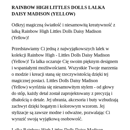
RAINBOW HIGH LITTLES DOLLS LALKA
DAISY MADISON (YELLOW)
Odkryj magiczną światłość i niesamowitą kreatywność z
lalką Rainbow High Littles Dolls Daisy Madison
(Yellow)!
Przedstawiamy Ci jedną z najwyjątkowszych lalek w
kolekcji Rainbow High - Littles Dolls Daisy Madison
(Yellow)! Ta lalka oczaruje Cię swoim pięknym designem
i wspaniałymi możliwościami. Wszystkie Twoje marzenia
o modzie i kreacji staną się rzeczywistością dzięki tej
magicznej postaci. Littles Dolls Daisy Madison
(Yellow) wyróżnia się niesamowitym stylem - od głowy
do stóp, każdy detal został zaprojektowany z precyzją i
dbałością o detale. Jej ubrania, akcesoria i buty wzbudzają
zachwyt dzięki bogatym i kolorowym wzorom. Jej
stylizacje są zawsze modne i odważne, pozwalając Ci
wyrazić swoją wyjątkową osobowość.
Lalka Rainbow High Littles Dolls Daisy Madison