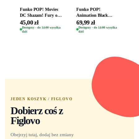
Funko POP! Movies
Funko POP!
DC Shazam! Fury of
Animation Black
the Gods Vinyl Figure
Clover Vinyl Figure
45,00 zł
69,99 zł
Eugene 1281
Oryginalna Figurka
Dostępny · do 14:00 wysyłka
Dostępny · do 14:00 wysyłka
dziś
dziś
Yuno 1101
JEDEN KOSZYK / FIGLOVO
Dobierz coś z
Figlovo
Obejrzyj tutaj, dodaj bez zmiany