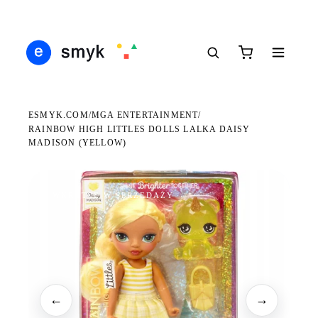
DARMOWA DOSTAWA OD 199 ZŁ
POLSCY I EUROPEJSCY DYSTRYBUTORZY
14 
●
●
●
ESMYK.COM
MGA ENTERTAINMENT
/
/
RAINBOW HIGH LITTLES DOLLS LALKA DAISY
MADISON (YELLOW)
WKRÓTCE W SPRZEDAŻY
←
→