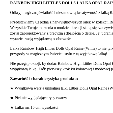
RAINBOW HIGH LITTLES DOLLS LALKA OPAL RAIN
Odkryj magiczną światłość i niesamowitą kreatywność z lalką R
Przedstawiamy Ci jedną z najwyjątkowszych lalek w kolekcji R
Wszystkie Twoje marzenia o modzie i kreacji staną się rzeczywis
został zaprojektowany z precyzją i dbałością o detale. Jej ubr
wyrazić swoją wyjątkową osobowość.
Lalka Rainbow High Littles Dolls Opal Raine (White) to nie tyl
przygody w magicznym świecie i stylu z tą wyjątkową lalką!
Nie przegap okazji, by dodać Rainbow High Littles Dolls Opal 
wyjątkową lalką. Zrób pierwszy krok ku kolorowej i modowej prz
Zawartość i charakterystyka produktu:
★ Wyjątkowa wersja unikalnej lalki Littles Dolls Opal Raine (W
★ Pięknie wyglądające rysy twarzy
★ Lalka ma 15 cm wysokości