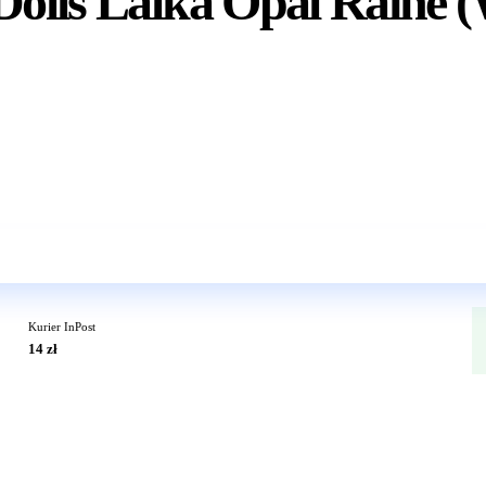
Dolls Lalka Opal Raine (
Wkrótce w sprzedaży
Kurier InPost
14 zł