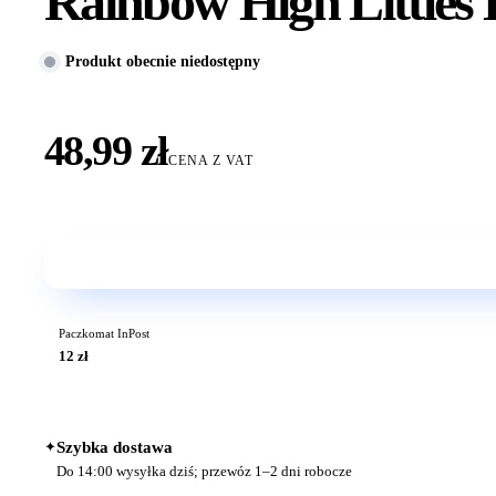
Rainbow High Littles 
Produkt obecnie niedostępny
48,99 zł
CENA Z VAT
Paczkomat InPost
12 zł
✦
Szybka dostawa
Do 14:00 wysyłka dziś; przewóz 1–2 dni robocze