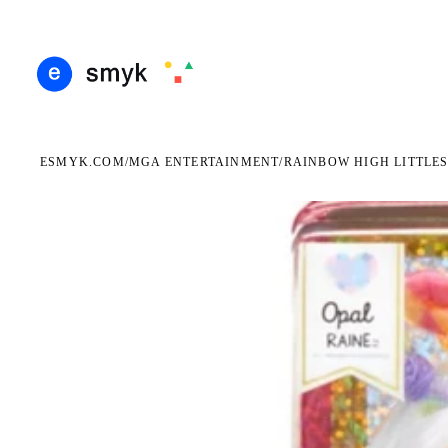
ARMOWA DOSTAWA OD 199 ZŁ
POLSCY I EUROPEJSCY DYSTRYBUTORZY
14 DN
●
●
ESMYK.COM
MGA ENTERTAINMENT
/
/
RAINBOW HIGH LITTLES
WKRÓTCE W SPRZEDAŻY