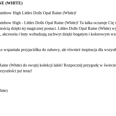
E (WHITE)
ainbow High Littles Dolls Opal Raine (White)!
ainbow High - Littles Dolls Opal Raine (White)! Ta lalka oczaruje C
tością dzięki tej magicznej postaci. Littles Dolls Opal Raine (White) 
ania, akcesoria i buty wzbudzają zachwyt dzięki bogatym i kolorowym w
ko wspaniała przyjaciółka do zabawy, ale również inspiracja dla wszys
Raine (White) do swojej kolekcji lalek! Rozpocznij przygodę w świec
yszłości już teraz!
hite)