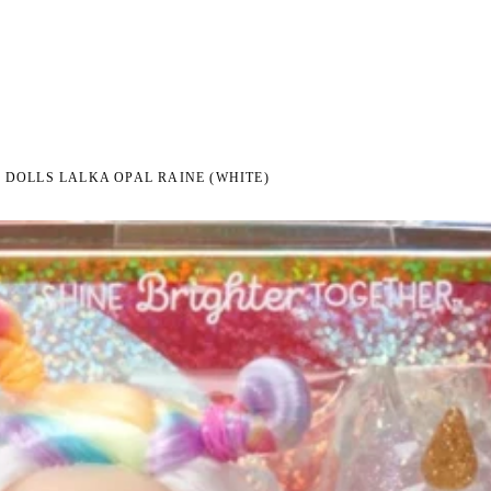
I NA ZWROT
ZAMÓW DO 14:00 — WYSYŁKA DZIŚ
DARMOWA DOSTAWA OD 199 
●
●
 DOLLS LALKA OPAL RAINE (WHITE)