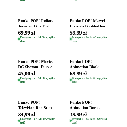
dziś
dziś
Time
Dodaj do koszyka
Dodaj do koszyka
Funko POP! Indiana
Funko POP! Marvel
Jones and the Dial
Eternals Bobble-Head
Destiny Bobble-Head
Oryginalna Figurka
69,99 zł
59,99 zł
Teddy Kumar 1388
Kro 737
Dostępny · do 14:00 wysyłka
Dostępny · do 14:00 wysyłka
dziś
dziś
Dodaj do koszyka
Dodaj do koszyka
Funko POP! Movies
Funko POP!
DC Shazam! Fury of
Animation Black
the Gods Vinyl Figure
Clover Vinyl Figure
45,00 zł
69,99 zł
Eugene 1281
Oryginalna Figurka
Dostępny · do 14:00 wysyłka
Dostępny · do 14:00 wysyłka
dziś
dziś
Yuno 1101
Dodaj do koszyka
Dodaj do koszyka
Funko POP!
Funko POP!
Television Ren Stimpy
Animation Dora -
Space Madness Ren
Vinyl Figure
34,99 zł
39,99 zł
(Special Edition) 1532
Oryginalna Figurka
Dostępny · do 14:00 wysyłka
Dostępny · do 14:00 wysyłka
dziś
dziś
Dora 2003