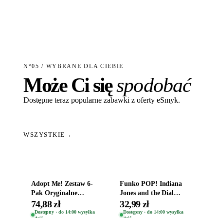
N°05 / WYBRANE DLA CIEBIE
Może Ci się
spodobać
Dostępne teraz popularne zabawki z oferty eSmyk.
WSZYSTKIE
→
Dodaj do koszyka
Dodaj do koszyka
Adopt Me! Zestaw 6-
Funko POP! Indiana
Pak Oryginalne
Jones and the Dial
Figurki Roblox
Destiny Bobble-Head
74,88 zł
32,99 zł
Zwierzęta Tropical
Helena Shaw 1386
Dostępny · do 14:00 wysyłka
Dostępny · do 14:00 wysyłka