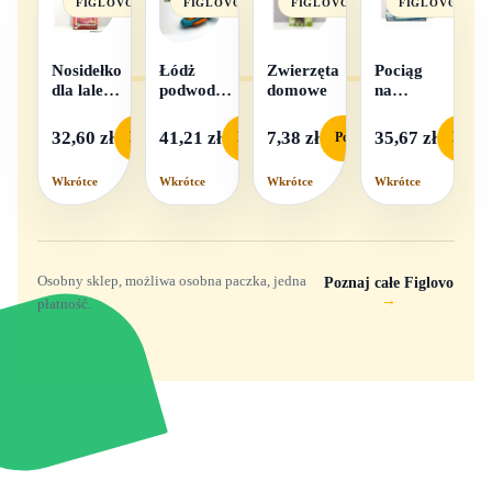
FIGLOVO
FIGLOVO
FIGLOVO
FIGLOVO
Nosidełko
Łódż
Zwierzęta
Pociąg
dla lalek
podwodna
domowe
na
w
na baterie
baterie
pudełku
światło i
32,60 zł
41,21 zł
7,38 zł
35,67 zł
Podgląd
Podgląd
Podgląd
Podgl
dźwięk
Wkrótce
Wkrótce
Wkrótce
Wkrótce
Osobny sklep, możliwa osobna paczka, jedna
Poznaj całe Figlovo
→
płatność.
Zabawki, figurki i kolekcjonerskie hity z
ulubionych światów. Jeden sklep, przejrzyste