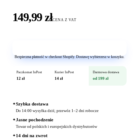
149,99 zł
CENA Z VAT
Dodaj do koszyka
Bezpieczna płatność w checkout Shopify. Dostawę wybierzesz w koszyku.
Paczkomat InPost
Kurier InPost
Darmowa dostawa
12 zł
14 zł
od 199 zł
✦
Szybka dostawa
Do 14:00 wysyłka dziś; przewóz 1–2 dni robocze
✦
Jasne pochodzenie
Towar od polskich i europejskich dystrybutorów
✦
14 dni na zwrot