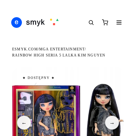
DARMOWA DOSTAWA OD 199 ZŁ
POLSCY I EUROPEJSCY DYSTRYBUTORZY
14 
●
●
●
ESMYK.COM
MGA ENTERTAINMENT
/
/
RAINBOW HIGH SERIA 5 LALKA KIM NGUYEN
★ DOSTĘPNY ★
←
→