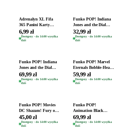
Dodaj do koszyka
Dodaj do koszyka
Adrenalyn XL Fifa
Funko POP! Indiana
365 Panini Karty
Jones and the Dial
Piłkarskie Saszetka z
Destiny Bobble-Head
6,99 zł
32,99 zł
Kartami 2026
Helena Shaw 1386
Dostępny · do 14:00 wysyłka
Dostępny · do 14:00 wysyłka
dziś
dziś
Dodaj do koszyka
Dodaj do koszyka
Funko POP! Indiana
Funko POP! Marvel
Jones and the Dial
Eternals Bobble-Head
Destiny Bobble-Head
Oryginalna Figurka
69,99 zł
59,99 zł
Teddy Kumar 1388
Kro 737
Dostępny · do 14:00 wysyłka
Dostępny · do 14:00 wysyłka
dziś
dziś
Dodaj do koszyka
Dodaj do koszyka
Funko POP! Movies
Funko POP!
DC Shazam! Fury of
Animation Black
the Gods Vinyl Figure
Clover Vinyl Figure
45,00 zł
69,99 zł
Eugene 1281
Oryginalna Figurka
Dostępny · do 14:00 wysyłka
Dostępny · do 14:00 wysyłka
dziś
dziś
Yuno 1101