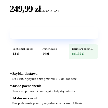
249,99 zł
CENA Z VAT
Wkrótce w sprzedaży
Paczkomat InPost
Kurier InPost
Darmowa dostawa
12 zł
14 zł
od 199 zł
✦
Szybka dostawa
Do 14:00 wysyłka dziś; przewóz 1–2 dni robocze
✦
Jasne pochodzenie
Towar od polskich i europejskich dystrybutorów
✦
14 dni na zwrot
Bez podawania przyczyny; odesłanie na koszt klienta