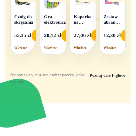
Czołg do
Gra
Koparka
Zestaw
skręcania
elektroniczna
na
ubranek
baterie
dla lalek
- 1
55,35 zł
20,12 zł
27,06 zł
12,30 zł
Podgląd
Podgląd
Podgląd
Podgl
komplet,
mix
Wkrótce
Wkrótce
Wkrótce
Wkrótce
wzorów
Osobny sklep, możliwa osobna paczka, jedna
Poznaj całe Figlovo
→
płatność.
Zabawki, figurki i kolekcjonerskie hity z
e
smyk
ulubionych światów. Jeden sklep, przejrzyste