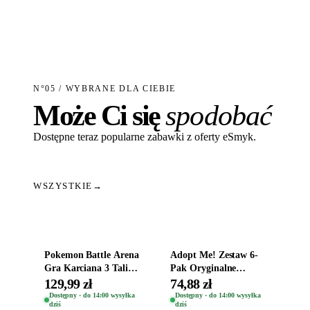
N°05 / WYBRANE DLA CIEBIE
Może Ci się
spodobać
Dostępne teraz popularne zabawki z oferty eSmyk.
WSZYSTKIE
→
Dodaj do koszyka
Dodaj do koszyka
Pokemon Battle Arena
Adopt Me! Zestaw 6-
Gra Karciana 3 Talie
Pak Oryginalne
Oryginal
Figurki Roblox
129,99 zł
74,88 zł
Zwierzęta Tropical
Dostępny · do 14:00 wysyłka
Dostępny · do 14:00 wysyłka
dziś
dziś
Time