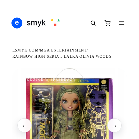
DARMOWA DOSTAWA OD 199 ZŁ
POLSCY I EUROPEJSCY DYSTRYBUTORZY
14 
●
●
●
ESMYK.COM
MGA ENTERTAINMENT
/
/
RAINBOW HIGH SERIA 5 LALKA OLIVIA WOODS
WKRÓTCE W SPRZEDAŻY
←
→