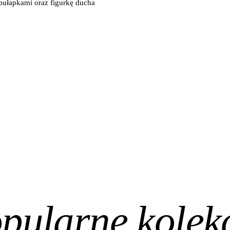
pułapkami oraz figurkę ducha
pularne kolek