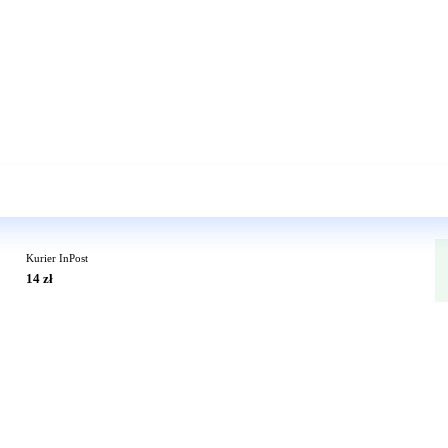
Wkrótce w sprzedaży
Kurier InPost
14 zł