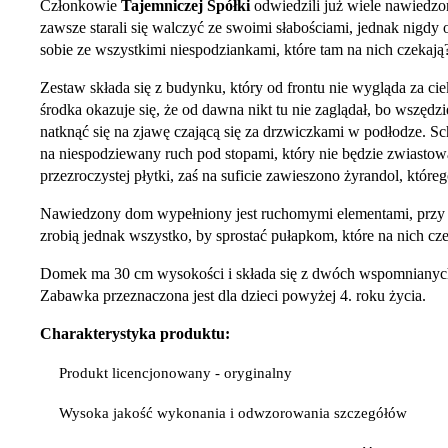
Członkowie
Tajemniczej Spółki
odwiedzili już wiele nawiedzo
zawsze starali się walczyć ze swoimi słabościami, jednak nigdy 
sobie ze wszystkimi niespodziankami, które tam na nich czekają
Zestaw składa się z budynku, który od frontu nie wygląda za ci
środka okazuje się, że od dawna nikt tu nie zaglądał, bo wszęd
natknąć się na zjawę czającą się za drzwiczkami w podłodze. Sc
na niespodziewany ruch pod stopami, który nie będzie zwiastowa
przezroczystej płytki, zaś na suficie zawieszono żyrandol, któ
Nawiedzony dom wypełniony jest ruchomymi elementami, przy 
zrobią jednak wszystko, by sprostać pułapkom, które na nich cze
Domek ma 30 cm wysokości i składa się z dwóch wspomnianych w
Zabawka przeznaczona jest dla dzieci powyżej 4. roku życia.
Charakterystyka produktu:
Produkt licencjonowany - oryginalny
Wysoka jakość wykonania i odwzorowania szczegółów