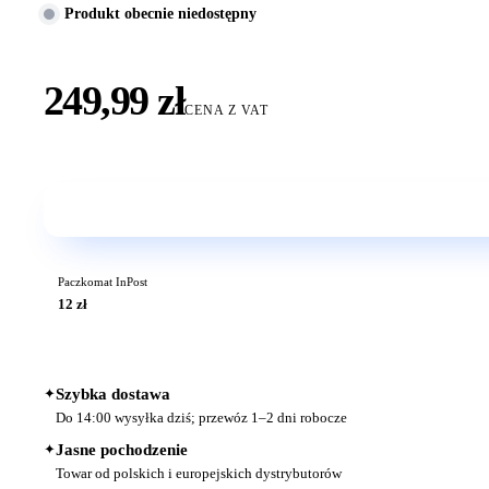
Produkt obecnie niedostępny
249,99 zł
CENA Z VAT
Paczkomat InPost
12 zł
✦
Szybka dostawa
Do 14:00 wysyłka dziś; przewóz 1–2 dni robocze
✦
Jasne pochodzenie
Towar od polskich i europejskich dystrybutorów