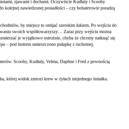
stotami, zjawami i duchami. Oczywiście Kudłaty i Scooby
 do kolejnej nawiedzonej posiadłości – czy bohaterowie poradzą
echodniów, by miejsce to omijać szerokim łukiem. Po wejściu do
szukiwaniu swoich współtowarzyszy… Zaraz przy wejściu można
rzemierzać je wyjątkowo ostrożnie, chyba że chcemy natknąć się
typu – pod lustrem umieszczono pułapkę z ruchomej,
erów. Scooby, Kudłaty, Velma, Daphne i Fred z pewnością
a, której widok zmrozi krew w żyłach niejednego śmiałka.