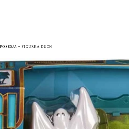
I NA ZWROT
ZAMÓW DO 14:00 — WYSYŁKA DZIŚ
DARMOWA DOSTAWA OD 199 
●
●
POSESJA + FIGURKA DUCH