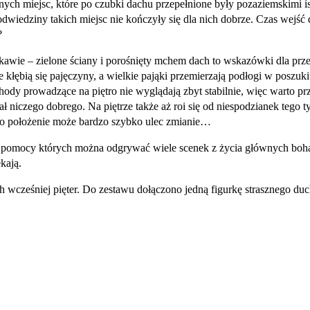
nych miejsc, które po czubki dachu przepełnione były pozaziemskimi i
odwiedziny takich miejsc nie kończyły się dla nich dobrze. Czas wejść
?
ekawie – zielone ściany i porośnięty mchem dach to wskazówki dla prz
zie kłębią się pajęczyny, a wielkie pająki przemierzają podłogi w po
hody prowadzące na piętro nie wyglądają zbyt stabilnie, więc warto p
ł niczego dobrego. Na piętrze także aż roi się od niespodzianek tego 
rego położenie może bardzo szybko ulec zmianie…
pomocy których można odgrywać wiele scenek z życia głównych bohat
kają.
cześniej pięter. Do zestawu dołączono jedną figurkę strasznego duch