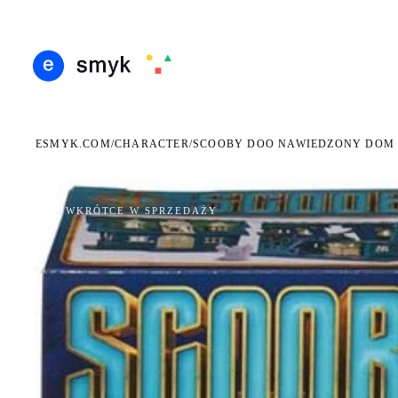
ARMOWA DOSTAWA OD 199 ZŁ
POLSCY I EUROPEJSCY DYSTRYBUTORZY
14 DN
●
●
ESMYK.COM
CHARACTER
/
/
SCOOBY DOO NAWIEDZONY DOM 
WKRÓTCE W SPRZEDAŻY