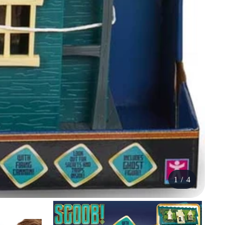
1
/
4