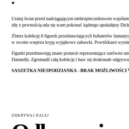
Uratuj świat przed nadciągającym niebezpieczeństwem wspólni
siły z pewnością uda się wam pokonać żądnego apokalipsy Dick
Zbierz kolekcję 8 figurek przedstawiających bohaterów fantasty
w swoim wnętrzu kryją wyjątkowe zabawki. Powtórkami wymienia
Figurki przedstawiają znane postacie reprezentujące zarówno st
Dastardly. Zgromadź całą kolekcję i baw się doskonale odgrywaj
SASZETKA NIESPODZIANKA - BRAK MOŻLIWOŚCI
ODKRYWAJ DALEJ