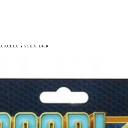
I NA ZWROT
ZAMÓW DO 14:00 — WYSYŁKA DZIŚ
DARMOWA DOSTAWA OD 199 
●
●
KA KUDŁATY SOKÓŁ DICK