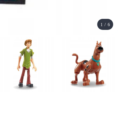
1
/
6