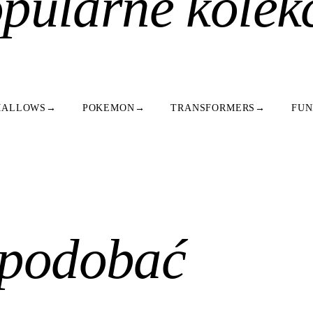
pularne kolek
MALLOWS
→
POKEMON
→
TRANSFORMERS
→
FUN
spodobać