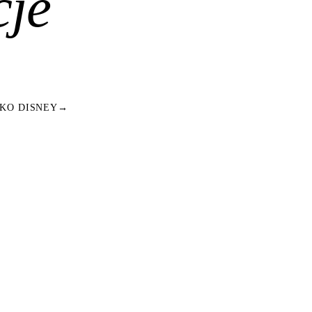
cje
KO DISNEY
→