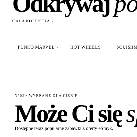
Odkrywaj
po
CAŁA KOLEKCJA
→
FUNKO MARVEL
→
HOT WHEELS
→
SQUISH
N°05 / WYBRANE DLA CIEBIE
Może Ci się
Dostępne teraz popularne zabawki z oferty eSmyk.