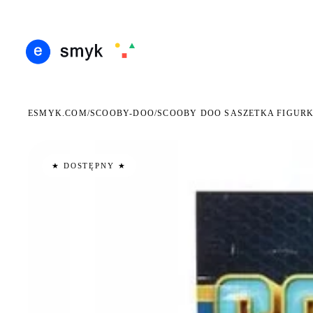
ARMOWA DOSTAWA OD 199 ZŁ
POLSCY I EUROPEJSCY DYSTRYBUTORZY
14 DN
●
●
ESMYK.COM
SCOOBY-DOO
/
/
SCOOBY DOO SASZETKA FIGUR
★ DOSTĘPNY ★