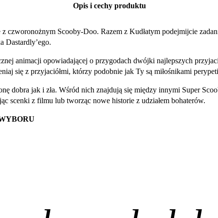
Opis i cechy produktu
e z czworonożnym Scooby-Doo. Razem z Kudłatym podejmijcie zadanie
a Dastardly’ego.
cznej animacji opowiadającej o przygodach dwójki najlepszych przyjació
j się z przyjaciółmi, którzy podobnie jak Ty są miłośnikami perypet
ronę dobra jak i zła. Wśród nich znajdują się między innymi Super Sco
ąc scenki z filmu lub tworząc nowe historie z udziałem bohaterów.
 WYBORU