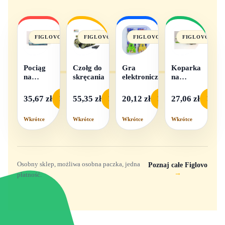
FIGLOVO
FIGLOVO
FIGLOVO
FIGLOVO
Pociąg
Czołg do
Gra
Koparka
na
skręcania
elektroniczna
na
baterie
baterie
światło i
35,67 zł
55,35 zł
20,12 zł
27,06 zł
Podgląd
Podgląd
Podgląd
Podgl
dźwięk
Wkrótce
Wkrótce
Wkrótce
Wkrótce
Osobny sklep, możliwa osobna paczka, jedna
Poznaj całe Figlovo
→
płatność.