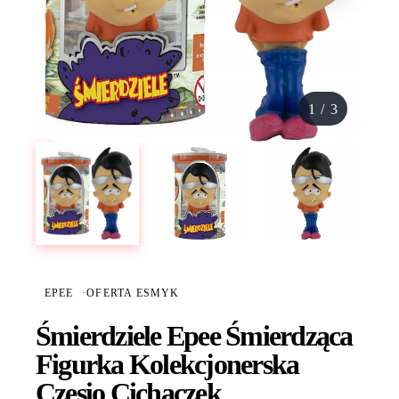
1
/
3
EPEE
·
OFERTA ESMYK
Śmierdziele Epee Śmierdząca
Figurka Kolekcjonerska
Czesio Cichaczek