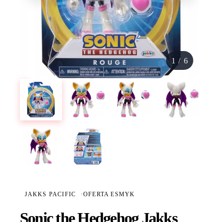
1
/
6
JAKKS PACIFIC
·
OFERTA ESMYK
Sonic the Hedgehog Jakks