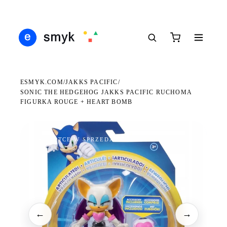
Ś
DARMOWA DOSTAWA OD 199 ZŁ
POLSCY I EUROPEJSCY DYSTRYBUTORZY
14
●
●
●
ESMYK.COM
JAKKS PACIFIC
/
/
SONIC THE HEDGEHOG JAKKS PACIFIC RUCHOMA
FIGURKA ROUGE + HEART BOMB
WKRÓTCE W SPRZEDAŻY
←
→