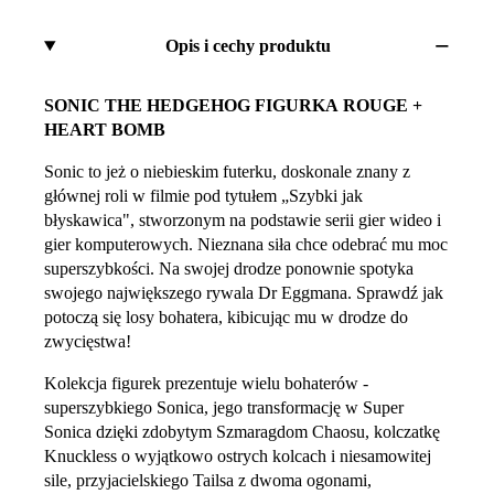
Opis i cechy produktu
SONIC THE HEDGEHOG FIGURKA ROUGE +
HEART BOMB
Sonic to jeż o niebieskim futerku, doskonale znany z
głównej roli w filmie pod tytułem „Szybki jak
błyskawica", stworzonym na podstawie serii gier wideo i
gier komputerowych. Nieznana siła chce odebrać mu moc
superszybkości. Na swojej drodze ponownie spotyka
swojego największego rywala Dr Eggmana. Sprawdź jak
potoczą się losy bohatera, kibicując mu w drodze do
zwycięstwa!
Kolekcja figurek prezentuje wielu bohaterów -
superszybkiego Sonica, jego transformację w Super
Sonica dzięki zdobytym Szmaragdom Chaosu, kolczatkę
Knuckless o wyjątkowo ostrych kolcach i niesamowitej
sile, przyjacielskiego Tailsa z dwoma ogonami,