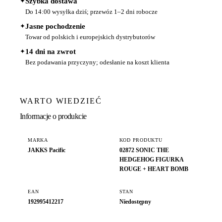
✦
Szybka dostawa
Do 14:00 wysyłka dziś; przewóz 1–2 dni robocze
✦
Jasne pochodzenie
Towar od polskich i europejskich dystrybutorów
✦
14 dni na zwrot
Bez podawania przyczyny; odesłanie na koszt klienta
WARTO WIEDZIEĆ
Informacje o produkcie
MARKA
KOD PRODUKTU
JAKKS Pacific
02872 SONIC THE
HEDGEHOG FIGURKA
ROUGE + HEART BOMB
EAN
STAN
192995412217
Niedostępny