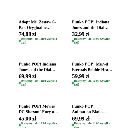
Dodaj do koszyka
Dodaj do koszyka
Adopt Me! Zestaw 6-
Funko POP! Indiana
Pak Oryginalne
Jones and the Dial
Figurki Roblox
Destiny Bobble-Head
74,88 zł
32,99 zł
Zwierzęta Tropical
Helena Shaw 1386
Dostępny · do 14:00 wysyłka
Dostępny · do 14:00 wysyłka
dziś
dziś
Time
Dodaj do koszyka
Dodaj do koszyka
Funko POP! Indiana
Funko POP! Marvel
Jones and the Dial
Eternals Bobble-Head
Destiny Bobble-Head
Oryginalna Figurka
69,99 zł
59,99 zł
Teddy Kumar 1388
Kro 737
Dostępny · do 14:00 wysyłka
Dostępny · do 14:00 wysyłka
dziś
dziś
Dodaj do koszyka
Dodaj do koszyka
Funko POP! Movies
Funko POP!
DC Shazam! Fury of
Animation Black
the Gods Vinyl Figure
Clover Vinyl Figure
45,00 zł
69,99 zł
Eugene 1281
Oryginalna Figurka
Dostępny · do 14:00 wysyłka
Dostępny · do 14:00 wysyłka
dziś
dziś
Yuno 1101
Dodaj do koszyka
Dodaj do koszyka