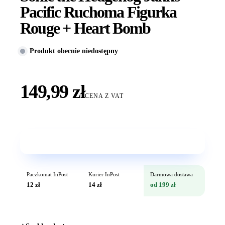
Pacific Ruchoma Figurka
Rouge + Heart Bomb
Produkt obecnie niedostępny
149,99 zł
CENA Z VAT
Wkrótce w sprzedaży
Paczkomat InPost
Kurier InPost
Darmowa dostawa
12 zł
14 zł
od 199 zł