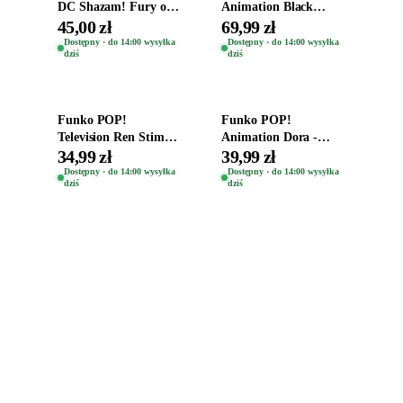
DC Shazam! Fury of
Animation Black
the Gods Vinyl Figure
Clover Vinyl Figure
45,00 zł
69,99 zł
Eugene 1281
Oryginalna Figurka
Dostępny · do 14:00 wysyłka
Dostępny · do 14:00 wysyłka
dziś
dziś
Yuno 1101
Dodaj do koszyka
Dodaj do koszyka
Funko POP!
Funko POP!
Television Ren Stimpy
Animation Dora -
Space Madness Ren
Vinyl Figure
34,99 zł
39,99 zł
(Special Edition) 1532
Oryginalna Figurka
Dostępny · do 14:00 wysyłka
Dostępny · do 14:00 wysyłka
dziś
dziś
Dora 2003
Zabawki, figurki i kolekcjonerskie hity z
e
smyk
ulubionych światów. Jeden sklep, przejrzyste
zasady dostawy i produkty od polskich oraz
europejskich dystrybutorów.