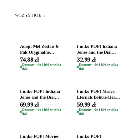
WSZYSTKIE
→
Dodaj do koszyka
Dodaj do koszyka
Adopt Me! Zestaw 6-
Funko POP! Indiana
Pak Oryginalne
Jones and the Dial
Figurki Roblox
Destiny Bobble-Head
74,88 zł
32,99 zł
Zwierzęta Tropical
Helena Shaw 1386
Dostępny · do 14:00 wysyłka
Dostępny · do 14:00 wysyłka
dziś
dziś
Time
Dodaj do koszyka
Dodaj do koszyka
Funko POP! Indiana
Funko POP! Marvel
Jones and the Dial
Eternals Bobble-Head
Destiny Bobble-Head
Oryginalna Figurka
69,99 zł
59,99 zł
Teddy Kumar 1388
Kro 737
Dostępny · do 14:00 wysyłka
Dostępny · do 14:00 wysyłka
dziś
dziś
Dodaj do koszyka
Dodaj do koszyka
Funko POP! Movies
Funko POP!