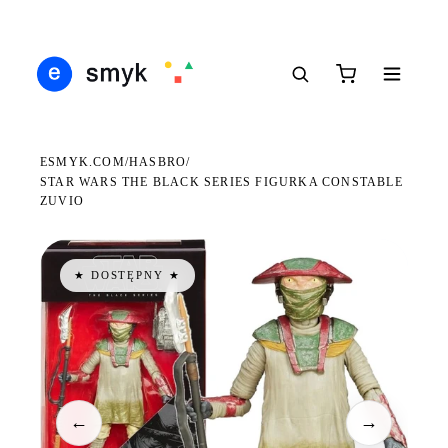
Ś
DARMOWA DOSTAWA OD 199 ZŁ
POLSCY I EUROPEJSCY DYSTRYBUTORZY
14
●
●
●
ESMYK.COM
HASBRO
/
/
STAR WARS THE BLACK SERIES FIGURKA CONSTABLE
ZUVIO
★ DOSTĘPNY ★
←
→