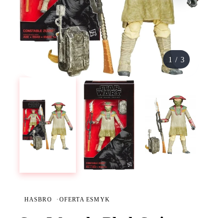
1
/
3
HASBRO
·
OFERTA ESMYK