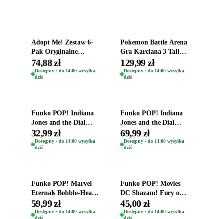
Dodaj do koszyka
Dodaj do koszyka
Adopt Me! Zestaw 6-
Pokemon Battle Arena
Pak Oryginalne
Gra Karciana 3 Talie
Figurki Roblox
Oryginal
74,88 zł
129,99 zł
Zwierzęta Tropical
Dostępny · do 14:00 wysyłka
Dostępny · do 14:00 wysyłka
dziś
dziś
Time
Dodaj do koszyka
Dodaj do koszyka
Funko POP! Indiana
Funko POP! Indiana
Jones and the Dial
Jones and the Dial
Destiny Bobble-Head
Destiny Bobble-Head
32,99 zł
69,99 zł
Helena Shaw 1386
Teddy Kumar 1388
Dostępny · do 14:00 wysyłka
Dostępny · do 14:00 wysyłka
dziś
dziś
Dodaj do koszyka
Dodaj do koszyka
Funko POP! Marvel
Funko POP! Movies
Eternals Bobble-Head
DC Shazam! Fury of
Oryginalna Figurka
the Gods Vinyl Figure
59,99 zł
45,00 zł
Kro 737
Eugene 1281
Dostępny · do 14:00 wysyłka
Dostępny · do 14:00 wysyłka
dziś
dziś