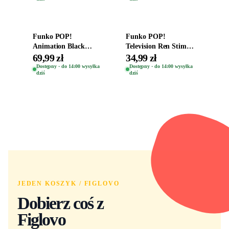
Dodaj do koszyka
Dodaj do koszyka
Funko POP!
Funko POP!
Animation Black
Television Ren Stimpy
Clover Vinyl Figure
Space Madness Ren
69,99 zł
34,99 zł
Oryginalna Figurka
(Special Edition) 1532
Dostępny · do 14:00 wysyłka
Dostępny · do 14:00 wysyłka
dziś
dziś
Yuno 1101
JEDEN KOSZYK / FIGLOVO
Dobierz coś z
Figlovo