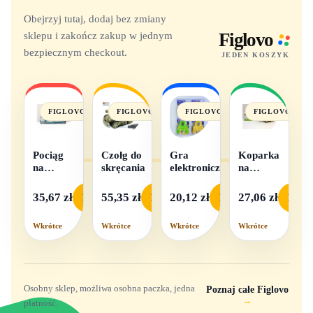
Obejrzyj tutaj, dodaj bez zmiany
sklepu i zakończ zakup w jednym
Figlovo
bezpiecznym checkout.
JEDEN KOSZYK
FIGLOVO
FIGLOVO
FIGLOVO
FIGLOVO
Pociąg
Czołg do
Gra
Koparka
na
skręcania
elektroniczna
na
baterie
baterie
światło i
35,67 zł
55,35 zł
20,12 zł
27,06 zł
Podgląd
Podgląd
Podgląd
Podgl
dźwięk
Wkrótce
Wkrótce
Wkrótce
Wkrótce
Osobny sklep, możliwa osobna paczka, jedna
Poznaj całe Figlovo
→
płatność.