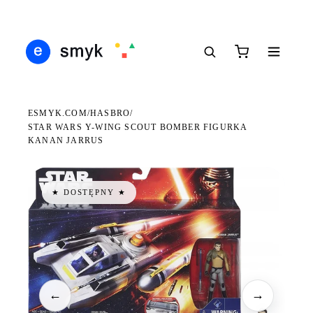
Ś
DARMOWA DOSTAWA OD 199 ZŁ
POLSCY I EUROPEJSCY DYSTRYBUTORZY
14
●
●
●
ESMYK.COM
HASBRO
/
/
STAR WARS Y-WING SCOUT BOMBER FIGURKA
KANAN JARRUS
★ DOSTĘPNY ★
←
→