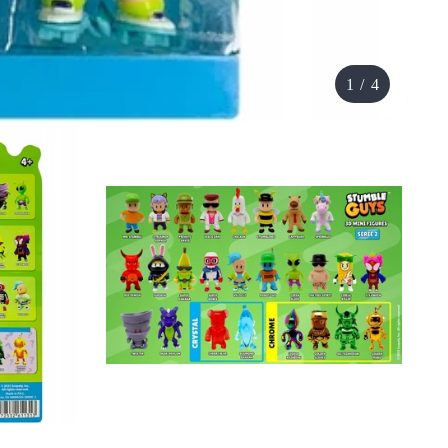
1
/
4