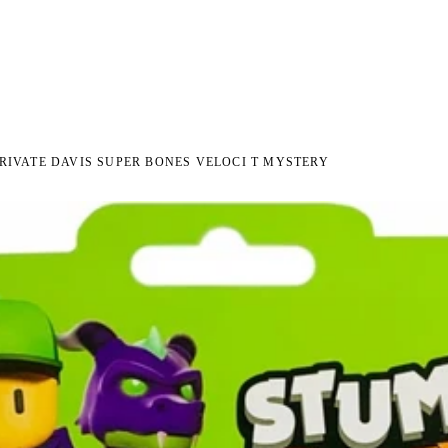
I NA ZWROT
ZAMÓW DO 14:00 — WYSYŁKA DZIŚ
DARMOWA DOSTAWA OD 199 
●
●
RIVATE DAVIS SUPER BONES VELOCI T MYSTERY