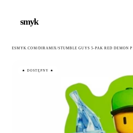
ARMOWA DOSTAWA OD 199 ZŁ
POLSCY I EUROPEJSCY DYSTRYBUTORZY
14 DN
●
●
smyk
e
ESMYK.COM
DIRAMIX
/
/
STUMBLE GUYS 5-PAK RED DEMON P
★ DOSTĘPNY ★