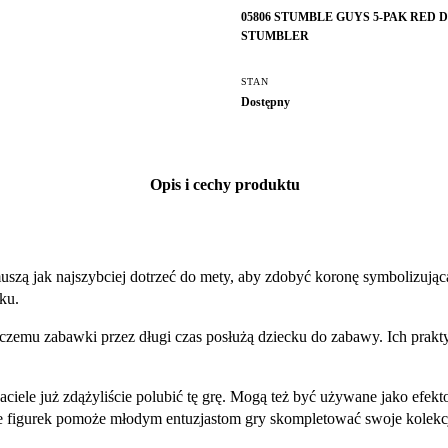
05806 STUMBLE GUYS 5-PAK RED 
STUMBLER
STAN
Dostępny
Opis i cechy produktu
szą jak najszybciej dotrzeć do mety, aby zdobyć koronę symbolizując
ku.
i czemu zabawki przez długi czas posłużą dziecku do zabawy. Ich prak
aciele już zdążyliście polubić tę grę. Mogą też być używane jako efekt
 figurek pomoże młodym entuzjastom gry skompletować swoje kolekc