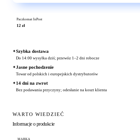
Paczkomat InPost
12 zł
✦
Szybka dostawa
Do 14:00 wysyłka dziś; przewóz 1–2 dni robocze
✦
Jasne pochodzenie
Towar od polskich i europejskich dystrybutorów
✦
14 dni na zwrot
Bez podawania przyczyny; odesłanie na koszt klienta
WARTO WIEDZIEĆ
Informacje o produkcie
MARKA